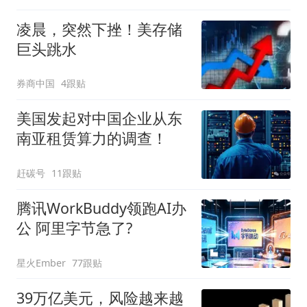
凌晨，突然下挫！美存储
巨头跳水
券商中国
4跟贴
美国发起对中国企业从东
南亚租赁算力的调查！
赶碳号
11跟贴
腾讯WorkBuddy领跑AI办
公 阿里字节急了?
星火Ember
77跟贴
39万亿美元，风险越来越