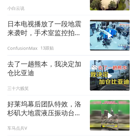
来了都不怕
小白云说
日本电视播放了一段地震
来袭时，手术室监控拍到
的情景
13跟贴
ConfusionMax
去了一趟熊本，我决定加
仓比亚迪
三十六贱笑
好莱坞幕后团队特效，洛
杉矶大地震液压振动台实
拍
车马点兵V