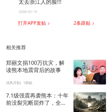
太丢浙江人的脸!!!
2008-05-19
打开APP发贴
2
条跟贴
相关推荐
郑丽文捐100万抗灾，解
读熊本地震背后的故事
清风月影j
1跟贴
7.1级强震再袭熊本：十年
前没裂完断层炸了，全球
半导体供应链悬了