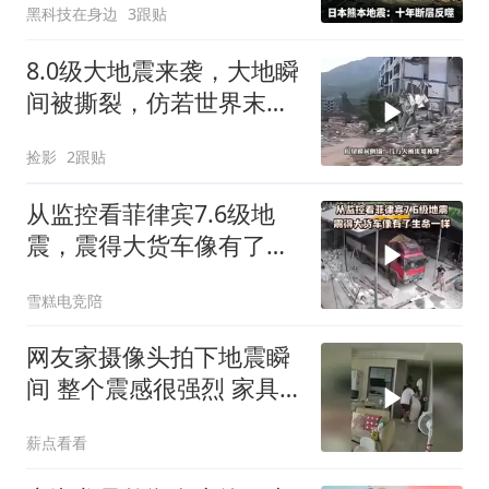
黑科技在身边
3跟贴
8.0级大地震来袭，大地瞬
间被撕裂，仿若世界末日
降临
捡影
2跟贴
从监控看菲律宾7.6级地
震，震得大货车像有了生
命一样
雪糕电竞陪
网友家摄像头拍下地震瞬
间 整个震感很强烈 家具
都在跟着震动
薪点看看