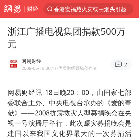
财经
香港宏福苑火灾或由烟头引起
“China Cool”火了，老外爱上中国避暑游
浙江广播电视集团捐款500万
台风白海豚闭眼了
元
浙江海事局启动Ⅰ级防台应急响应
泰国初中生饮弹自尽前开了26枪
网易财经
2
云南一地村民过火把节意外灼伤16人
2008-05-19 00:11
·优质财经领域创作者
预计“白海豚”明晚将在浙江舟山到福建福鼎一带沿海登陆
网易财经讯 18日晚20：00，由国家七部
用AI造出新病毒意味着什么
委联合主办、中央电视台承办的《爱的奉
美股创4月份以来最大单周涨幅
献》——2008抗震救灾大型募捐晚会在央
王虹邓煜的同学获统计学界诺贝尔奖
视一号演播厅举行，此次赈灾募捐晚会是
台州《告全体市民书》：非必要不外出
建国以来我国文化界最大的一次募捐活