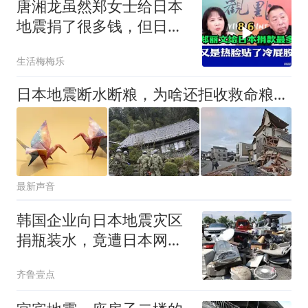
唐湘龙虽然郑女士给日本
地震捐了很多钱，但日本
只认民进党！
生活梅梅乐
日本地震断水断粮，为啥还拒收救命粮？看看送的是啥就知道
最新声音
韩国企业向日本地震灾区
捐瓶装水，竟遭日本网友
奚落：不想喝韩国水，唯
齐鲁壹点
一用途是冲厕所