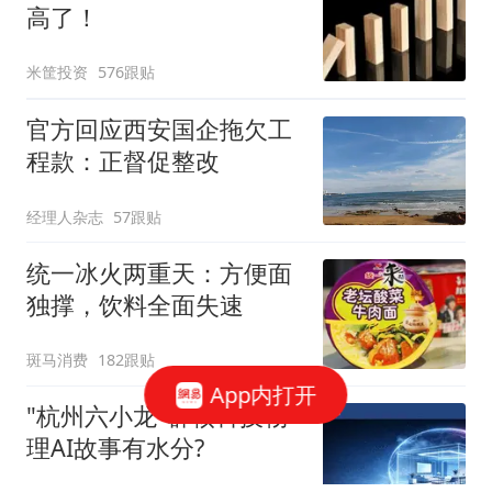
高了！
米筐投资
576跟贴
官方回应西安国企拖欠工
程款：正督促整改
经理人杂志
57跟贴
统一冰火两重天：方便面
独撑，饮料全面失速
斑马消费
182跟贴
App内打开
"杭州六小龙"群核科技物
理AI故事有水分?