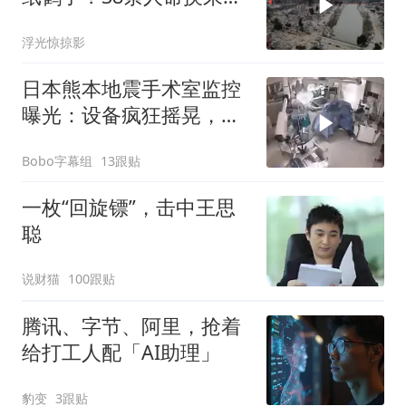
教训
浮光惊掠影
日本熊本地震手术室监控
曝光：设备疯狂摇晃，医
生俯身护住病人
Bobo字幕组
13跟贴
一枚“回旋镖”，击中王思
聪
说财猫
100跟贴
腾讯、字节、阿里，抢着
给打工人配「AI助理」
豹变
3跟贴