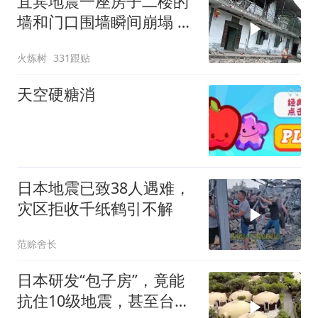
宜宾地震一座房子二楼的
墙和门口围墙瞬间崩塌 门
口一片狼藉
火炼树
331跟贴
天空硬糖消
日本地震已致38人遇难，
灾区拒收千纸鹤引不解
范赊舍长
日本研发“包子房”，竟能
抗住10级地震，甚至台风