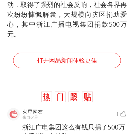
泰国校园枪击事件已致8死30余伤
动，取得了强烈的社会反响，社会各界再
光伏八巨头签署“不低于成本价”倡议
次纷纷慷慨解囊，大规模向灾区捐助爱
胡彦斌获《歌手2026》歌王
心，其中浙江广播电视集团捐款500万
元。
宇树王兴兴被问了360多个问题
79岁老人被城管撞倒后离世案一审开庭
2名小孩玩手机低头幅度近乎折叠
打开网易新闻体验更佳
四川宜宾地震网友称睡觉被摇醒
夯实基础开新局
火星网友
1
来自火星
浙江广电集团这么有钱只捐了500万