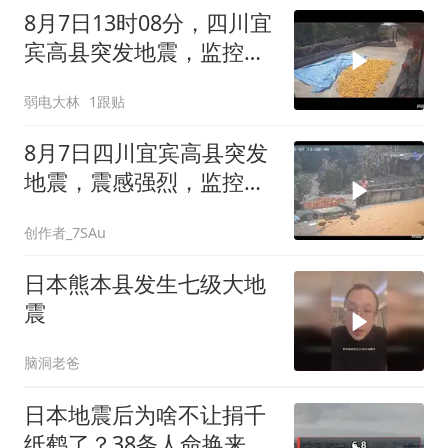
8月7日13时08分，四川宜
宾高县突发地震，监控记
录下的一幕，愿平
弱电大林
1跟贴
8月7日四川宜宾高县突发
地震，震感强烈，监控拍
下的一幕，愿平安
创作者_7SAu
日本熊本县发生七级大地
震
脑洞老爸
日本地震后为啥不让捐千
纸鹤了？38条人命换来的