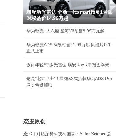
增配激光雷达 全新一代smart精灵1号限
时权益价14.99万起
华为乾崑+大六座 星海V6预售8.99万元起
华为乾崑ADS 5/限时售21.99万起 阿维塔07L
正式上市
设计年轻/带激光雷达 埃安Ray 7申报图曝光
这是"北京卫士"！星钽5X或搭载华为ADS Pro
高阶驾驶辅助
态度原创
态℃
| 对话深势科技柯国霖：AI for Science是