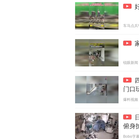
车马点兵V 2
锐眼新闻 20
门口
爆料视频 20
俯身
Bobo字幕组