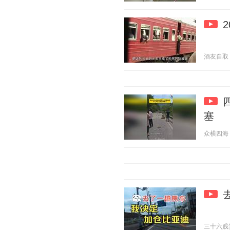
酒友自取 20
塞
众横四海 20
三十六贱笑 2