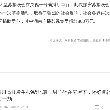
救灾大型募捐晚会在央视一号演播厅举行，此次赈灾募捐晚会
的一次募捐活动，取得了强烈的社会反响，社会各界再次
区捐助爱心，其中湖南广播影视集团捐款800万元。
本文来源：网易财经 责任编辑： 王晓易_NE00
四川高县发生4.9级地震，男子坐在房屋下，还好跑
过一劫
26-08-08 11:22:04
0