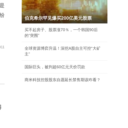
是
纷
伯克希尔罕见爆买200亿美元股票
买不起房子、股票涨70％，一个韩国90后
的“突围”
11
全球资源博弈升温！深挖A股自主可控“大矿
主”
国际巨头，被判超60亿元天价罚款
商米科技控股股东自愿延长禁售期该咋看？
得