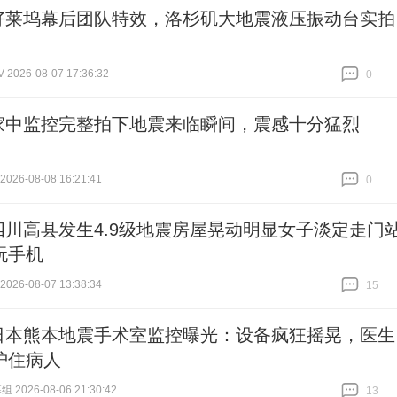
好莱坞幕后团队特效，洛杉矶大地震液压振动台实拍
026-08-07 17:36:32
0
跟贴
0
家中监控完整拍下地震来临瞬间，震感十分猛烈
26-08-08 16:21:41
0
跟贴
0
四川高县发生4.9级地震房屋晃动明显女子淡定走门
玩手机
26-08-07 13:38:34
15
跟贴
15
日本熊本地震手术室监控曝光：设备疯狂摇晃，医生
护住病人
 2026-08-06 21:30:42
13