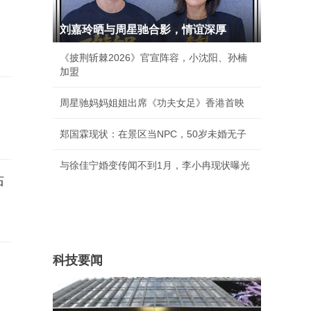
刘嘉玲晒与周星驰合影，情谊深厚
《披荆斩棘2026》官宣阵容，小沈阳、孙楠
加盟
周星驰妈妈姐姐出席《功夫女足》香港首映
郑国霖现状：在景区当NPC，50岁未婚无子
与徐佳宁婚变传闻不到1月，李小冉现状曝光
站
科技要闻