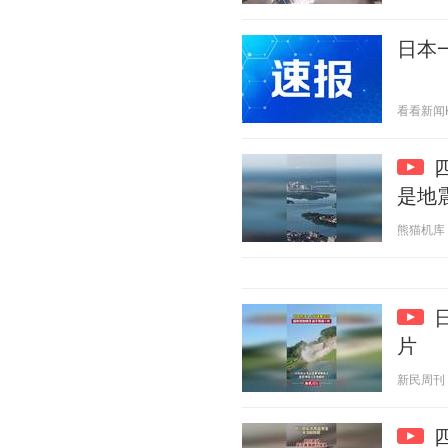
日本
看看新闻Kne
是地
熊猫机库 20
片
新民周刊 20