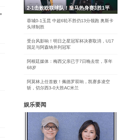
2-1击败欧联球队！皇马热身赛3胜1平
”
蓉城0-1玉昆 中超6轮不胜仍13分领跑 奥斯卡
头球制胜
受台风影响！明日之星冠军杯决赛取消，U17
国足与阿森纳并列冠军
阿根廷媒体：梅西父亲已于7日晚去世，享年
68岁
阿莫林上任首败！佩德罗双响，凯赛多凌空
斩，切尔西3-0大胜AC米兰
娱乐要闻