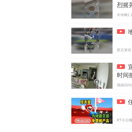
烈摇
中华网1 20
匪石资讯 20
时间
我就问问还有
RT今日俄罗斯