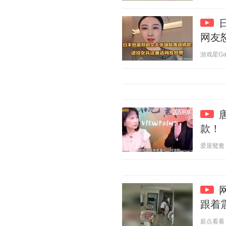
网友
游戏星Game
款！
爱屋鸳鸯 20
跟着
薪点看看 20