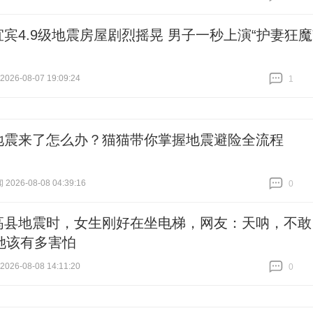
跟贴
0
宜宾4.9级地震房屋剧烈摇晃 男子一秒上演“护妻狂魔
26-08-07 19:09:24
1
跟贴
1
地震来了怎么办？猫猫带你掌握地震避险全流程
2026-08-08 04:39:16
0
跟贴
0
高县地震时，女生刚好在坐电梯，网友：天呐，不敢
她该有多害怕
26-08-08 14:11:20
0
跟贴
0