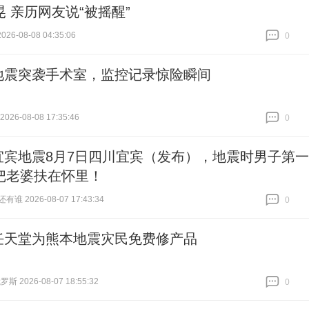
晃 亲历网友说“被摇醒”
26-08-08 04:35:06
0
跟贴
0
地震突袭手术室，监控记录惊险瞬间
26-08-08 17:35:46
0
跟贴
0
宜宾地震8月7日四川宜宾（发布），地震时男子第一
把老婆扶在怀里！
谁 2026-08-07 17:43:34
0
跟贴
0
任天堂为熊本地震灾民免费修产品
 2026-08-07 18:55:32
0
跟贴
0