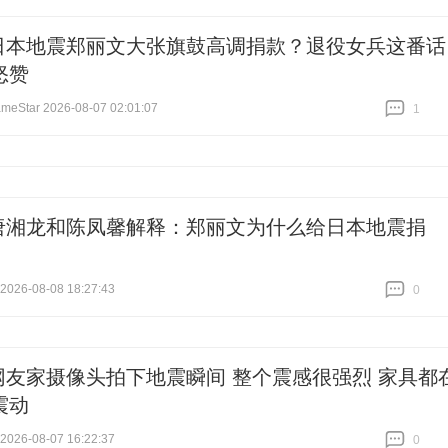
跟贴
0
日本地震郑丽文大张旗鼓高调捐款？退役女兵这番话
怒赞
Star 2026-08-07 02:01:07
1
跟贴
1
唐湘龙和陈凤馨解释：郑丽文为什么给日本地震捐
26-08-08 18:27:43
0
跟贴
0
网友家摄像头拍下地震瞬间 整个震感很强烈 家具都
震动
26-08-07 16:22:37
0