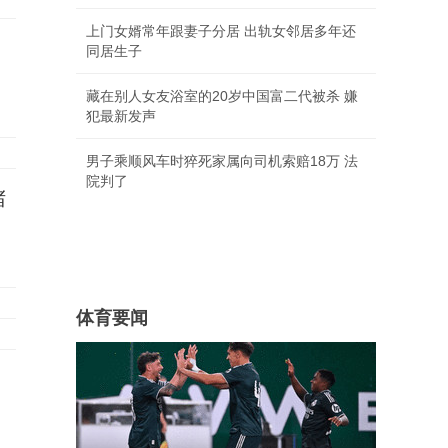
上门女婿常年跟妻子分居 出轨女邻居多年还
同居生子
藏在别人女友浴室的20岁中国富二代被杀 嫌
犯最新发声
男子乘顺风车时猝死家属向司机索赔18万 法
院判了
堵
体育要闻