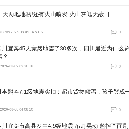
跟贴
13
一天两地地震!还有火山喷发 火山灰遮天蔽日
ws 2026-08-09 16:50:02
0
跟贴
0
四川宜宾45天竟然地震了30多次，四川最近为什么
震？
26-08-09 09:36:18
0
跟贴
0
日本熊本7.1级地震实拍：超市货物倾泻，孩子哭成
26-08-08 04:08:10
0
跟贴
0
四川宜宾市高县发生4.9级地震 吊灯晃动 监控画面剧