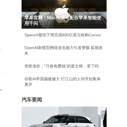
苹果官网：Mac电脑可配合苹果智能使
用千问
SpaceX最快下周完成600亿美元收购Cursor
总
OpenAI新模型网络攻击能力引发警惕 延期发
布
突然涨价，"只收电费钱"的梁文锋，变了吗
谷歌AI帝国越建越大 打江山的人却开始集体
离开
一
汽车要闻