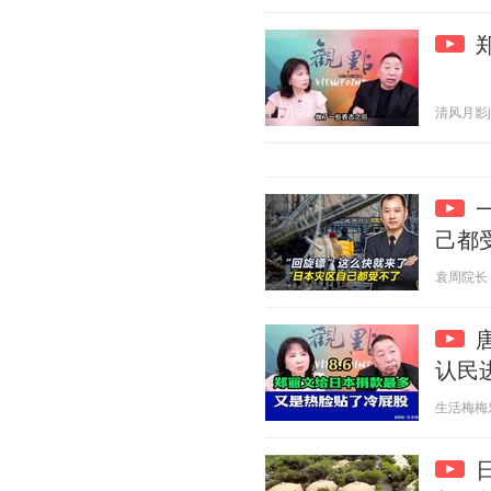
清风月影j 2
己都
袁周院长 20
认民
生活梅梅乐 2