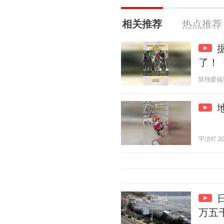
相关推荐
热点推荐
了！
陈翔爱搞笑 2
宇洁吖 202
万五