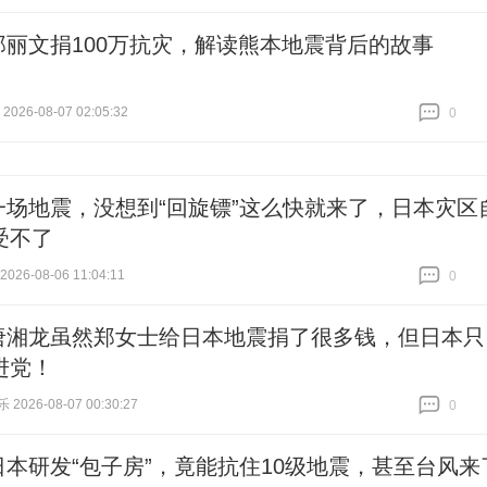
跟贴
0
郑丽文捐100万抗灾，解读熊本地震背后的故事
026-08-07 02:05:32
0
跟贴
0
一场地震，没想到“回旋镖”这么快就来了，日本灾区
受不了
26-08-06 11:04:11
0
跟贴
0
唐湘龙虽然郑女士给日本地震捐了很多钱，但日本只
进党！
026-08-07 00:30:27
0
跟贴
0
日本研发“包子房”，竟能抗住10级地震，甚至台风来