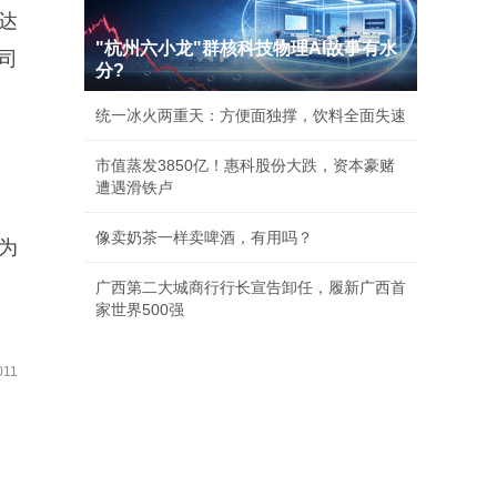
达
"杭州六小龙"群核科技物理AI故事有水
司
分?
统一冰火两重天：方便面独撑，饮料全面失速
市值蒸发3850亿！惠科股份大跌，资本豪赌
遭遇滑铁卢
像卖奶茶一样卖啤酒，有用吗？
为
广西第二大城商行行长宣告卸任，履新广西首
家世界500强
11