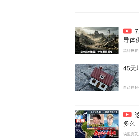
导体
黑科技在身边
45
自己撑起一片
多久
埃里克茨威格