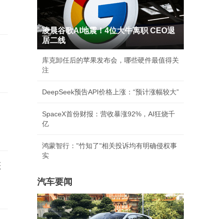
凌晨谷歌AI地震！4位大牛离职 CEO退
居二线
库克卸任后的苹果发布会，哪些硬件最值得关
注
DeepSeek预告API价格上涨：“预计涨幅较大”
SpaceX首份财报：营收暴涨92%，AI狂烧千
亿
鸿蒙智行："竹知了"相关投诉均有明确侵权事
实
您
汽车要闻