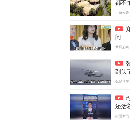
都不
小白云说 20
问
新鲜热点 20
到头
侃侃世界之最
还活
封面新闻 20