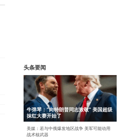
头条要闻
牛弹琴："向特朗普同志致敬" 美国超级
抹红大赛开始了
美媒：若与中俄爆发地区战争 美军可能动用
战术核武器