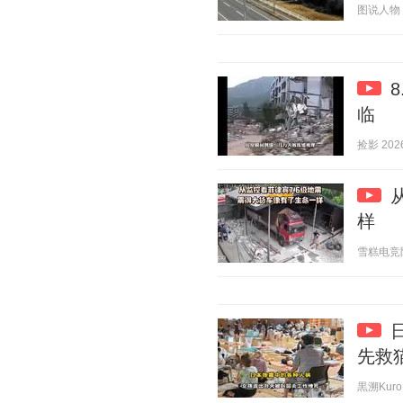
图说人物 20
临
捡影 2026
样
雪糕电竞陪 2
先救
黒溯KuroH