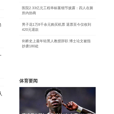
医院2.33亿元工程串标案细节披露：四人在厕
所内协商
降
男子花1万8千余元购买机票 退票至今仅收到
420元退款
剑桥史上最年轻黑人教授辞职 博士论文被指
抄袭180处
一
体育要闻
队