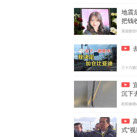
地震
把钱
英国那些事儿
三十六贱笑 2
沉下
欧阳春晓Aur
式”视