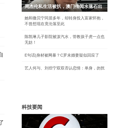
周杰伦私生活被扒，澳门传闻水落石出
她和撒贝宁同居多年，却转身投入富家怀抱，
不曾想现在竟沦落至此
陈凯琳儿子影院被泼汽水，管教孩子虎一点也
无妨！
自
E句话|身材被网暴？C罗未婚妻疑似回应了
艺人何与、刘些宁双双否认恋情：单身，勿扰
科技要闻
了