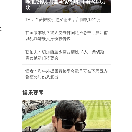
曝维尼修斯与皇马续约4年 年薪2400万
欧
TA：巴萨探索引进罗德里，合同剩12个月
半
韩国版李铁？警方突袭韩国足协总部，洪明甫
以犯罪嫌疑人身份被传唤
勒伯夫：切尔西至少需要清洗15人，桑切斯
需要被新门将替换
记者：海牛外援图费格季奇最早可在下周五齐
鲁德比时伤愈复出
娱乐要闻