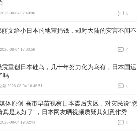
怕
26-08-04 07:40:06
0
跟贴
0
郑丽文给小日本的地震捐钱，却对大陆的灾害不闻不
26-08-04 17:03:56
0
跟贴
0
强震重创日本硅岛，几十年努力化为乌有，日本国运
了吗
 2026-08-04 16:48:51
0
跟贴
0
#媒体原创 高市早苗视察日本震后灾区，对灾民说“
着真是太好了”，日本网友晒视频质疑其刻意作秀
26-08-04 19:02:43
0
跟贴
0