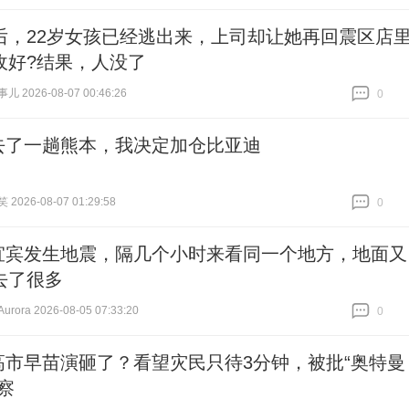
后，22岁女孩已经逃出来，上司却让她再回震区店
收好?结果，人没了
 2026-08-07 00:46:26
0
跟贴
0
去了一趟熊本，我决定加仓比亚迪
026-08-07 01:29:58
0
跟贴
0
宜宾发生地震，隔几个小时来看同一个地方，地面又
去了很多
ora 2026-08-05 07:33:20
0
跟贴
0
高市早苗演砸了？看望灾民只待3分钟，被批“奥特曼
察