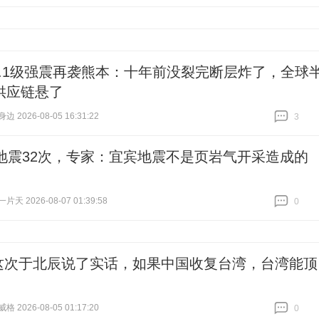
跟贴
0
7.1级强震再袭熊本：十年前没裂完断层炸了，全球
供应链悬了
 2026-08-05 16:31:22
3
跟贴
3
天地震32次，专家：宜宾地震不是页岩气开采造成的
天 2026-08-07 01:39:58
0
跟贴
0
这次于北辰说了实话，如果中国收复台湾，台湾能顶
 2026-08-05 01:17:20
0