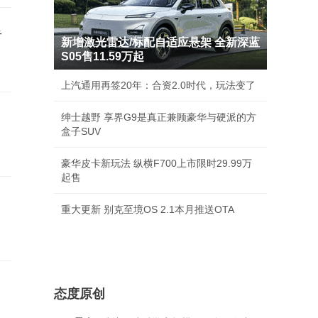
里
新增激光雷达/标配自适应悬架 全新深蓝
S05售11.59万起
上汽通用再签20年：合资2.0时代，玩法变了
绅士越野 享界G9是真正兼顾豪华与硬派的方
盒子SUV
豪华皮卡新玩法 纵横F700上市限时29.99万
起售
重大更新 别克至境OS 2.1本月推送OTA
态度原创