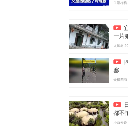
生活梅梅乐 2
一片
火炼树 202
塞
众横四海 20
都不
小白云说 20