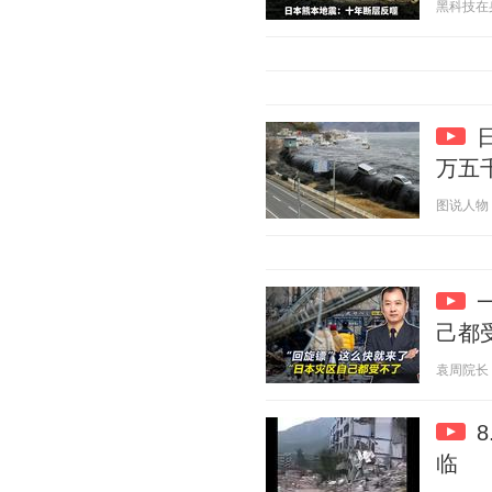
黑科技在身边
万五
图说人物 20
己都
袁周院长 20
临