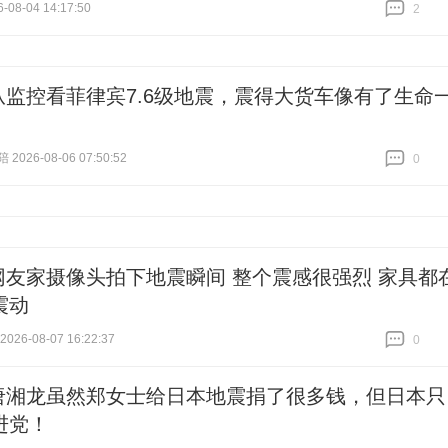
-08-04 14:17:50
2
跟贴
2
从监控看菲律宾7.6级地震，震得大货车像有了生命
026-08-06 07:50:52
0
跟贴
0
网友家摄像头拍下地震瞬间 整个震感很强烈 家具都
震动
26-08-07 16:22:37
0
跟贴
0
唐湘龙虽然郑女士给日本地震捐了很多钱，但日本只
进党！