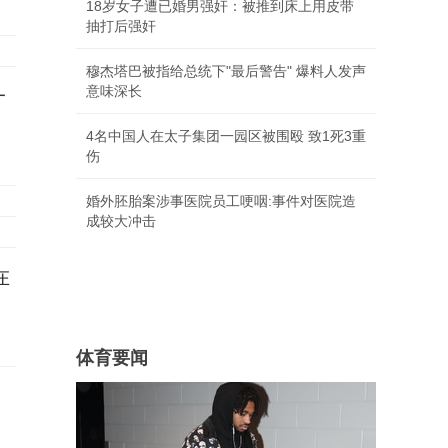
18岁女子遭已婚男强奸：被推到床上用皮带
抽打后强奸
穆杰塔巴被指给总统下"最后警告" 爆料人发声
意味深长
一
4名中国人在太子集团一园区被围殴 致1死3重
伤
婚外胚胎案涉事医院员工哽咽:事件对医院造
成较大冲击
在
体育要闻