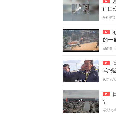
门口
爆料视频 20
的一
创作者_7SA
式”视
夜寒兮月孤静
训
浮光惊掠影 2