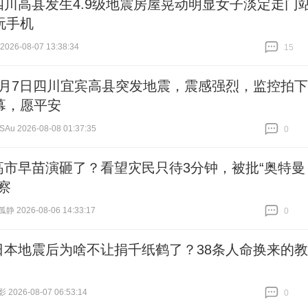
四川高县发生4.9级地震房屋晃动明显女子淡定走门
玩手机
26-08-07 13:38:34
15
跟贴
15
8月7日四川宜宾高县突发地震，震感强烈，监控拍下
幕，愿平安
u 2026-08-08 01:37:35
0
跟贴
0
高市早苗演砸了？看望灾民只待3分钟，被批“奥特曼
察
 2026-08-06 14:33:17
0
跟贴
0
日本地震后为啥不让捐千纸鹤了？38条人命换来的教
026-08-07 06:53:14
0
跟贴
0