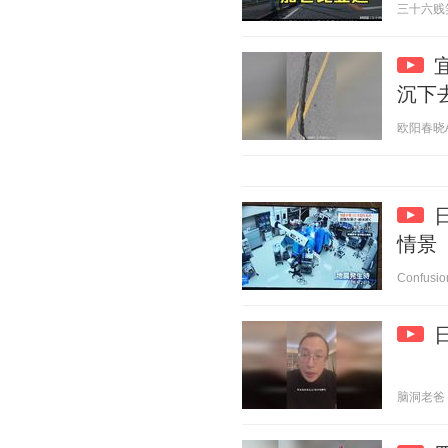
三十六贱笑 2
沉下
欧阳春晓Aur
情景
Confusio
脑洞老爸 20