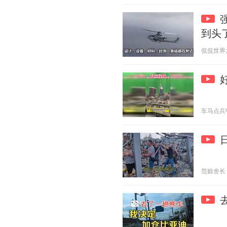
到头
侃侃世界之最
车马点兵V 2
范赊舍长 20