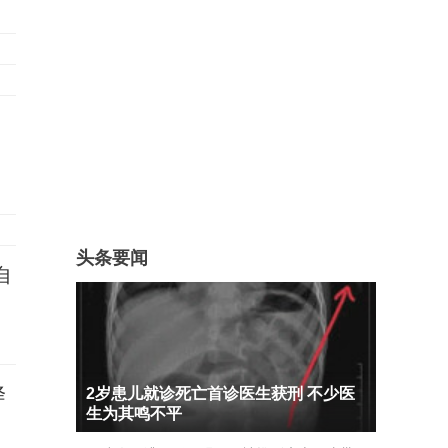
头条要闻
自
降
2岁患儿就诊死亡首诊医生获刑 不少医
生为其鸣不平