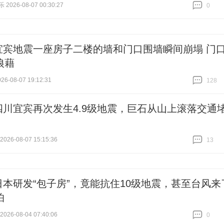
026-08-07 00:30:27
0
跟贴
0
宜宾地震一座房子二楼的墙和门口围墙瞬间崩塌 门
狼藉
6-08-07 19:12:31
128
跟贴
128
四川宜宾再次发生4.9级地震，巨石从山上滚落交通
26-08-07 15:15:36
13
跟贴
13
日本研发“包子房”，竟能抗住10级地震，甚至台风来
怕
26-08-04 07:40:06
0