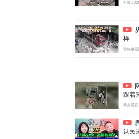
捡影 2026
样
雪糕电竞陪 2
跟着
薪点看看 20
认民