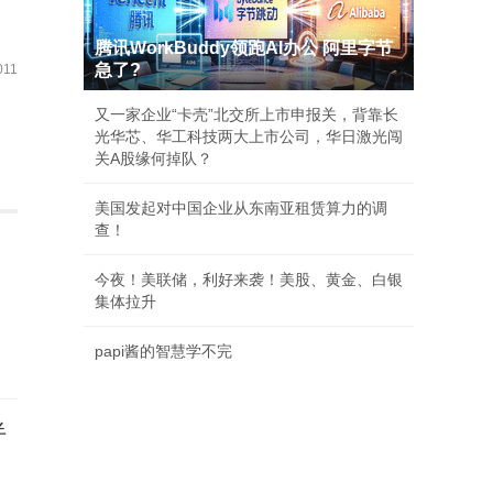
腾讯WorkBuddy领跑AI办公 阿里字节
急了?
11
又一家企业“卡壳”北交所上市申报关，背靠长
光华芯、华工科技两大上市公司，华日激光闯
关A股缘何掉队？
美国发起对中国企业从东南亚租赁算力的调
查！
今夜！美联储，利好来袭！美股、黄金、白银
集体拉升
papi酱的智慧学不完
半