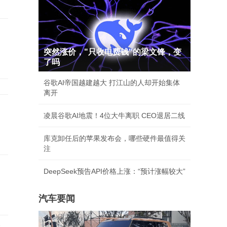
突然涨价，"只收电费钱"的梁文锋，变
了吗
谷歌AI帝国越建越大 打江山的人却开始集体
离开
凌晨谷歌AI地震！4位大牛离职 CEO退居二线
库克卸任后的苹果发布会，哪些硬件最值得关
注
DeepSeek预告API价格上涨：“预计涨幅较大”
汽车要闻