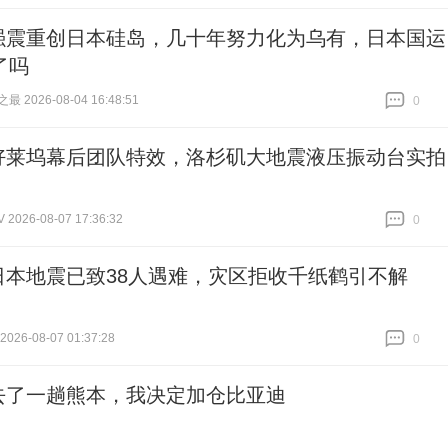
跟贴
0
强震重创日本硅岛，几十年努力化为乌有，日本国运
了吗
 2026-08-04 16:48:51
0
跟贴
0
好莱坞幕后团队特效，洛杉矶大地震液压振动台实拍
026-08-07 17:36:32
0
跟贴
0
日本地震已致38人遇难，灾区拒收千纸鹤引不解
26-08-07 01:37:28
0
跟贴
0
去了一趟熊本，我决定加仓比亚迪