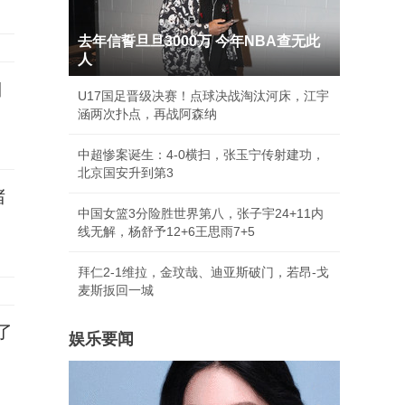
去年信誓旦旦3000万 今年NBA查无此
人
口
U17国足晋级决赛！点球决战淘汰河床，江宇
涵两次扑点，再战阿森纳
中超惨案诞生：4-0横扫，张玉宁传射建功，
北京国安升到第3
堵
中国女篮3分险胜世界第八，张子宇24+11内
线无解，杨舒予12+6王思雨7+5
拜仁2-1维拉，金玟哉、迪亚斯破门，若昂-戈
麦斯扳回一城
了
娱乐要闻