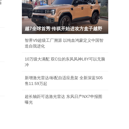
站
越7全球首秀 传祺开始进攻方盒子越野
智界V9超级工厂溯源 以纯血鸿蒙定义中国智
造自我进化
10万级大满配 双C位的东风风神L8Y可以无脑
冲
新增激光雷达/标配自适应悬架 全新深蓝S05
售11.59万起
超长轴距可选激光雷达 东风日产NX7申报图
曝光