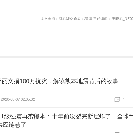
本文来源：网易财经 作者：程 疆 责任编辑： 王晓易_NE00
郑丽文捐100万抗灾，解读熊本地震背后的故事
026-08-07 02:05:32
1
跟贴
1
7.1级强震再袭熊本：十年前没裂完断层炸了，全球
供应链悬了