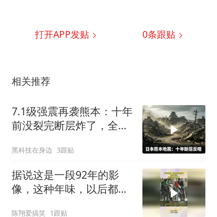
打开APP发贴
0
条跟贴
相关推荐
7.1级强震再袭熊本：十年
前没裂完断层炸了，全球
半导体供应链悬了
黑科技在身边
3跟贴
据说这是一段92年的影
像，这种年味，以后都不
会有了！
陈翔爱搞笑
1跟贴