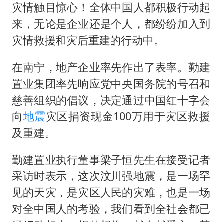
金饰克价大幅跳涨
灾情触目惊心！全体中国人都积极行动起
关之琳否认与27岁模特的恋情
来，无论是企业还是个人，都纷纷加入到
多地要求领导干部带头休假
灾情救援和灾后重建的行动中。
对话重庆地铁吐血女孩
在南宁，地产企业率先作出了表率。勤建
奋进开新局 实干挑大梁
置业集团率先响应党中央国务院的号召和
慈善组织的倡议，决定通过中国红十字会
向
地震
灾区捐资现金100万用于灾区救援
及重建。
勤建置业执行董事梁子恒先生在接受记者
采访时表示，这次汶川强地震，是一场罕
见的天灾，是灾区人民的灾难，也是一场
对全中国人的考验，我们看到全社会都已