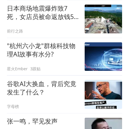
日本商场地震爆炸致7
死，女店员被命返放钱5
分钟后遇难
前行之路
"杭州六小龙"群核科技物
理AI故事有水分?
星火Ember
3跟贴
谷歌AI大换血，背后究竟
发生了什么？
字母榜
张一鸣，罕见发声