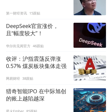
第一财经资讯
15跟贴
DeepSeek官宣涨价，
且“幅度较大”！
华尔街见闻官方
46跟贴
收评：沪指震荡反弹涨
0.57% 煤炭板块集体走强
网易财经
38跟贴
猎奇智能IPO 在中际旭创
的账上越陷越深
星火Ember
85跟贴