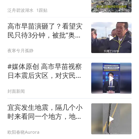
着这些细节
泛舟碧波湖水
1跟贴
高市早苗演砸了？看望灾
民只待3分钟，被批“奥特
曼式”视察
夜寒兮月孤静
#媒体原创 高市早苗视察
日本震后灾区，对灾民
说“您还活着真是太好
封面新闻
了”，日本网友晒视频质疑
其刻意作秀
宜宾发生地震，隔几个小
时来看同一个地方，地面
又沉下去了很多
欧阳春晓Aurora