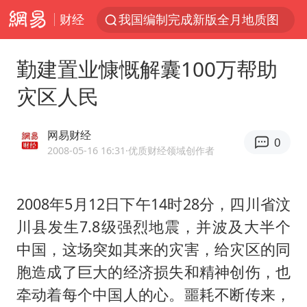
财经
我国编制完成新版全月地质图
宇树科技发行价格150.80元/股
勤建置业慷慨解囊100万帮助
江钨装备：无注入矿山资产安排
灾区人民
台风白海豚即将进入48小时警戒线
官方回应献血屋不让市民入内躲雨
网易财经
0
郑国霖回应去景区上班被保安拦下
2008-05-16 16:31
·优质财经领域创作者
80后女柜员逆袭成4200亿银行副行长
2008年5月12日下午14时28分，四川省汶
感觉全东北都在等7号
川县发生7.8级强烈地震，并波及大半个
中央气象台发布台风黄色预警
中国，这场突如其来的灾害，给灾区的同
扎哈罗娃批广岛市长不提美国原子弹
胞造成了巨大的经济损失和精神创伤，也
女子利用漏洞0元薅走3000多件家电
牵动着每个中国人的心。噩耗不断传来，