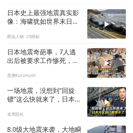
日本史上最强地震真实影
像：海啸犹如世界末日，
一万五千人死亡
图说人物
23跟贴
日本地震奇葩事，7人逃
出后被要求工作惨死，救
援队先救猫后救人
黒溯KuroHush
一场地震，没想到“回旋
镖”这么快就来了，日本灾
区自己都受不了
袁周院长
8.0级大地震来袭，大地瞬