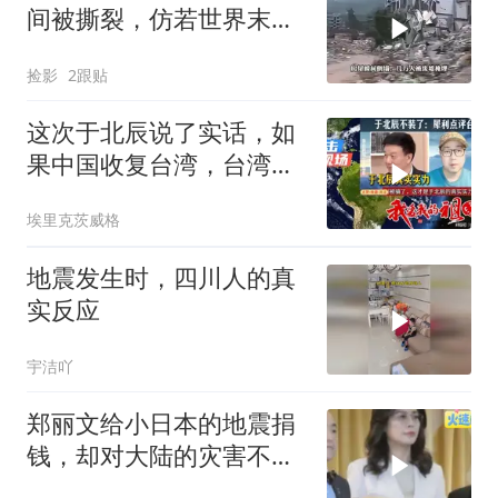
间被撕裂，仿若世界末日
降临
捡影
2跟贴
这次于北辰说了实话，如
果中国收复台湾，台湾能
顶多久
埃里克茨威格
地震发生时，四川人的真
实反应
宇洁吖
郑丽文给小日本的地震捐
钱，却对大陆的灾害不闻
不问