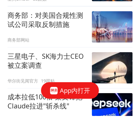
商务部：对美国合规性测
试公司采取反制措施
商务部网站
三星电子、SK海力士CEO
被立案调查
华尔街见闻官方
19跟贴
App内打开
成本拉低100倍 梁文锋把
Claude拉进"斩杀线"
字母榜
54跟贴
美国盯上了中国光模块