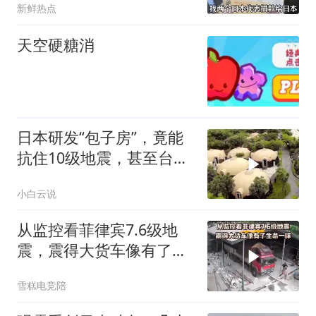
新鲜热点
天空硬糖消
日本研发“包子房”，竟能
抗住10级地震，甚至台风
来了都不怕
小白云说
从监控看菲律宾7.6级地
震，震得大货车像有了生
命一样
雪糕电竞陪