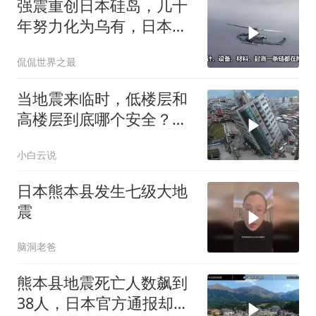
强震重创日本硅岛，几十
年努力化为乌有，日本国
运到头了吗
侃侃世界之最
当地震来临时，低楼层和
高楼层到底哪个安全？看
完涨知识了
小白云说
日本熊本县发生七级大地
震
脑洞老爸
熊本县地震死亡人数飙到
38人，日本官方通报却藏