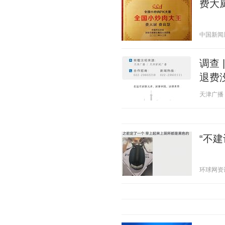
费大
中国新闻周刊
调查 
退费
天津广播 20
“不
环球网资讯 2