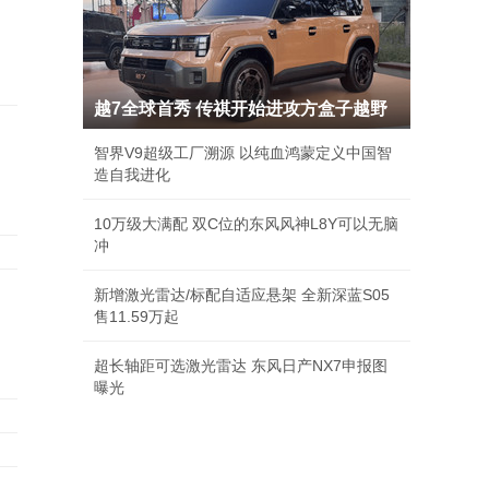
越7全球首秀 传祺开始进攻方盒子越野
智界V9超级工厂溯源 以纯血鸿蒙定义中国智
造自我进化
10万级大满配 双C位的东风风神L8Y可以无脑
冲
新增激光雷达/标配自适应悬架 全新深蓝S05
售11.59万起
超长轴距可选激光雷达 东风日产NX7申报图
曝光