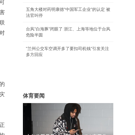
可
五角大楼对药明康德"中国军工企业"的认定 被
害
法官叫停
联
台风"白海豚"闭眼了 浙江、上海等地位于台风
对
危险半圆
"兰州公交车空调开多了要扣司机钱"引发关注
多方回应
的
灾
体育要闻
正