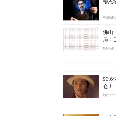
穆杰
中国新闻周刊
佛山
局：
极目新闻 20
90
仓！
地产人才官 2