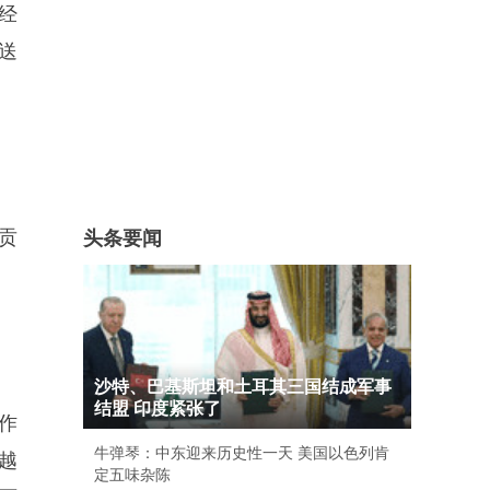
经
送
贡
头条要闻
沙特、巴基斯坦和土耳其三国结成军事
结盟 印度紧张了
作
牛弹琴：中东迎来历史性一天 美国以色列肯
越
定五味杂陈