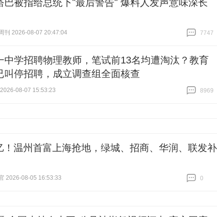
塔巴被指给总统下"最后警告" 爆料人发声意味深长
 2026-08-07 20:47:04
7747
跟贴
7747
一中学招聘物理教师，笔试前13名均遭淘汰？教育
已叫停招聘，成立调查组全面核查
26-08-07 15:53:23
8969
跟贴
8969
.6亿！温州首富上海抢地，绿城、招商、华润、联发补
026-08-05 16:53:33
0
跟贴
0