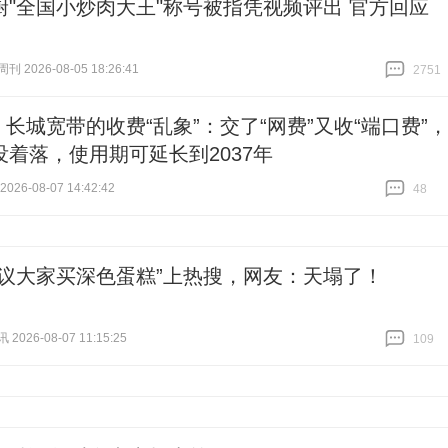
厨"全国小炒肉大王"称号被指凭视频评出 官方回应
 2026-08-05 18:26:41
2751
跟贴
2751
| 长城宽带的收费“乱象”：交了“网费”又收“端口费”，
没着落，使用期可延长到2037年
26-08-07 14:42:42
48
跟贴
48
建议大家买深色蛋糕”上热搜，网友：天塌了！
026-08-07 11:15:25
109
跟贴
109