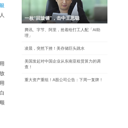
银
人
一枚“回旋镖”，击中王思聪
腾讯、字节、阿里，抢着给打工人配「AI助
理」
凌晨，突然下挫！美存储巨头跳水
美国发起对中国企业从东南亚租赁算力的调
用
查！
放
重大资产重组！A股公司公告：下周一复牌！
用
白
顺