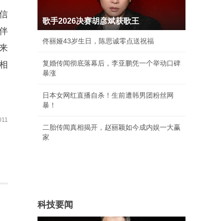
信
歌手2026决赛胡彦斌获歌王
伴
佟丽娅43岁生日，陈思诚零点送祝福
来
复婚传闻彻底落幕后，李亚鹏凭一个举动口碑
相
暴涨
日本女网红直播自杀！生前遭韩男团粉丝网
暴！
11
二胎传闻真相揭开，赵丽颖如今成内娱一大赢
家
科技要闻