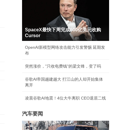
SpaceX最快下周完成600亿美元收购
Cursor
OpenAI新模型网络攻击能力引发警惕 延期发
布
突然涨价，"只收电费钱"的梁文锋，变了吗
谷歌AI帝国越建越大 打江山的人却开始集体
离开
凌晨谷歌AI地震！4位大牛离职 CEO退居二线
汽车要闻