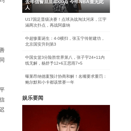
均
去年信誓旦旦3000万 今年NBA查无此
人
U17国足晋级决赛！点球决战淘汰河床，江宇
涵两次扑点，再战阿森纳
中超惨案诞生：4-0横扫，张玉宁传射建功，
北京国安升到第3
善
中国女篮3分险胜世界第八，张子宇24+11内
同
线无解，杨舒予12+6王思雨7+5
曝莱昂纳德案预计协商和解！名嘴要求重罚：
鲍尔默和小卡都该禁赛一年
平
娱乐要闻
信
迟