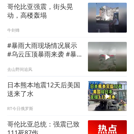
哥伦比亚强震，街头晃
动，高楼轰塌
牛剑锋
#暴雨大雨现场情况展示
#乌云压顶暴雨来袭 #暴
雨引发的次生灾害
去山野间追风
日本熊本地震12天后美国
送来了水
RT今日俄罗斯
哥伦比亚总统：强震已致
111死87伤