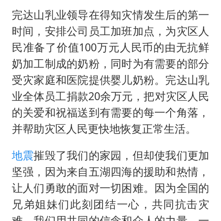
苏有朋亮相百花奖
完达山乳业领导在得知灾情发生后的第一
高铁双人座被免票儿童挤成3人座
时间，安排公司员工加班加点，为灾区人
中方：奉劝美方解除对古巴制裁封锁
民准备了价值100万元人民币的由无抗鲜
“老戏骨”秦焰去世
奶加工制成的奶粉，同时为有需要的部分
伊朗最高领袖将任命数名高级指挥官
受灾家庭和医院提供婴儿奶粉。完达山乳
真理之光，何以能照亮复兴之路？
业全体员工捐款20余万元，把对灾区人民
的关爱和祝福送到有需要的每一个角落，
并帮助灾区人民更快地恢复正常生活。
地震
摧毁了我们的家园，但却使我们更加
坚强，因为来自五湖四海的援助和热情，
让人们勇敢的面对一切困难。因为全国的
兄弟姐妹们此刻团结一心，共同抗击灾
难，我们用共同的信念和众人的力量，一