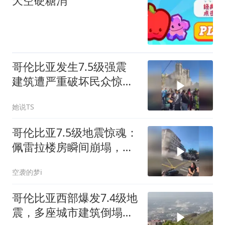
天空硬糖消
哥伦比亚发生7.5级强震
建筑遭严重破坏民众惊慌
失措
她说TS
哥伦比亚7.5级地震惊魂：
佩雷拉楼房瞬间崩塌，震
撼程度超委内瑞拉地震
空袭的梦i
哥伦比亚西部爆发7.4级地
震，多座城市建筑倒塌人