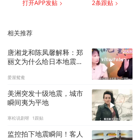
打开APP发贴
2
条跟贴
相关推荐
唐湘龙和陈凤馨解释：郑
丽文为什么给日本地震捐
款！
爱屋鸳鸯
美洲突发十级地震，城市
瞬间夷为平地
寒松说剧呀
1跟贴
监控拍下地震瞬间！客人