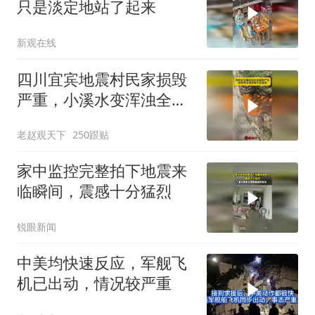
只是淡定地站了起来
新观在线
四川宜宾地震村民家损毁
严重，小溪水变浑浊全是
黄泥！
老赵观天下
250跟贴
家中监控完整拍下地震来
临瞬间，震感十分猛烈
锐眼新闻
中美均快速反应，军舰飞
机已出动，情况较严重