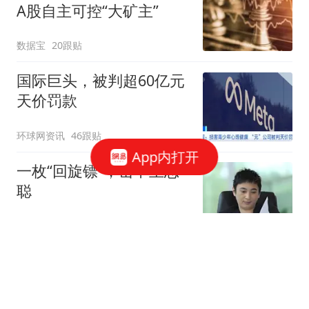
A股自主可控“大矿主”
数据宝
20跟贴
国际巨头，被判超60亿元
天价罚款
环球网资讯
46跟贴
App内打开
一枚“回旋镖”，击中王思
聪
说财猫
1358跟贴
腾讯、字节、阿里，抢着
给打工人配「AI助理」