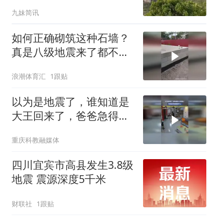
员被困
九妹简讯
如何正确砌筑这种石墙？
真是八级地震来了都不会
倒塌！
浪潮体育汇
1跟贴
以为是地震了，谁知道是
大王回来了，爸爸急得拖
鞋都穿不上，网友：视频
重庆科教融媒体
放出来了估计仨人已经伏
法了吧
四川宜宾市高县发生3.8级
地震 震源深度5千米
财联社
1跟贴