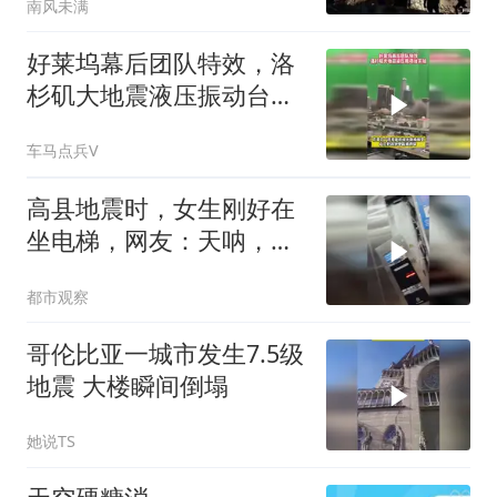
南风未满
好莱坞幕后团队特效，洛
杉矶大地震液压振动台实
拍
车马点兵V
高县地震时，女生刚好在
坐电梯，网友：天呐，不
敢想像她该有多害怕
都市观察
哥伦比亚一城市发生7.5级
地震 大楼瞬间倒塌
她说TS