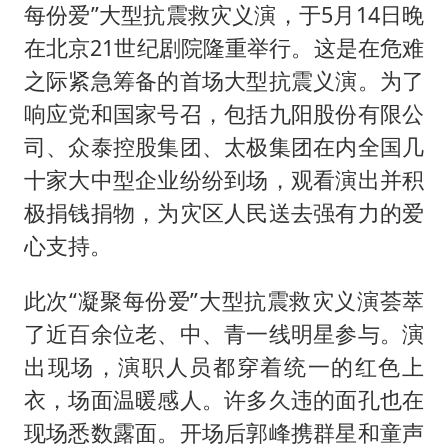
女子开一天一夜空调后二氧化碳中毒
每份爱”大型抗震救灾义演，于5月14日晚
台风白海豚最新路径研判来了
在北京21世纪剧院隆重举行。这是在危难
船舶避风项目停工 多地全力防台风
之际紧急筹备的首场大型抗震义演。为了
响应党和国家号召，包括九阳股份有限公
我国编制完成新版全月地质图
司、众泰控股集团、太极集团在内全国几
男子结婚8年发现3个女儿均非亲生
十家大中型企业纷纷到场，观看演出并积
消费新图景｜多举措提升消费体验 释放夏日经济活力
极捐钱捐物，为灾区人民送去强有力的爱
奋进开新局 实干挑大梁
心支持。
此次“凝聚每份爱”大型抗震救灾义演荟萃
了近百余位老、中、青一线明星参与。演
出现场，演职人员都穿着统一的红色上
衣，场面温暖感人。许多久违的面孔也在
现场悉数露面。开场后郭峰携群星和童声