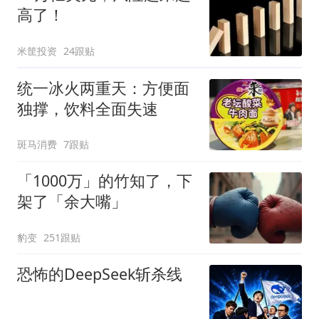
高了！
米筐投资
24跟贴
统一冰火两重天：方便面
独撑，饮料全面失速
斑马消费
7跟贴
「1000万」的竹知了，下
架了「余大嘴」
豹变
251跟贴
恐怖的DeepSeek斩杀线