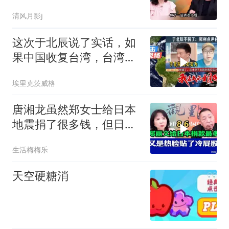
清风月影j
这次于北辰说了实话，如
果中国收复台湾，台湾能
顶多久
埃里克茨威格
唐湘龙虽然郑女士给日本
地震捐了很多钱，但日本
只认民进党！
生活梅梅乐
天空硬糖消