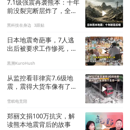
7.1级强震再袭熊本：十年
前没裂完断层炸了，全球
半导体供应链悬了
黑科技在身边
3跟贴
日本地震奇葩事，7人逃
出后被要求工作惨死，救
援队先救猫后救人
黒溯KuroHush
从监控看菲律宾7.6级地
震，震得大货车像有了生
命一样
雪糕电竞陪
郑丽文捐100万抗灾，解
读熊本地震背后的故事