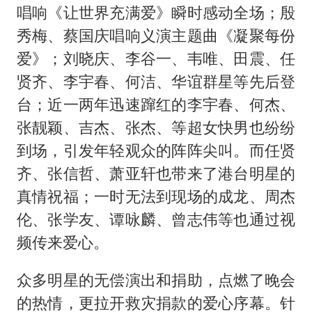
唱响《让世界充满爱》瞬时感动全场；殷
秀梅、蔡国庆唱响义演主题曲《凝聚每份
爱》；刘晓庆、李谷一、韦唯、田震、任
贤齐、李宇春、何洁、华谊群星等先后登
台；近一两年迅速蹿红的李宇春、何杰、
张靓颖、吉杰、张杰、等超女快男也纷纷
到场，引发年轻观众的阵阵尖叫。而任贤
齐、张信哲、萧亚轩也带来了港台明星的
真情祝福；一时无法到现场的成龙、周杰
伦、张学友、谭咏麟、曾志伟等也通过视
频传来爱心。
众多明星的无偿演出和捐助，点燃了晚会
的热情，更拉开救灾捐款的爱心序幕。针