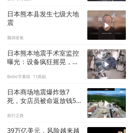
日本熊本县发生七级大地
震
脑洞老爸
日本熊本地震手术室监控
曝光：设备疯狂摇晃，医
生俯身护住病人
Bobo字幕组
11跟贴
日本商场地震爆炸致7
死，女店员被命返放钱5
分钟后遇难
前行之路
39万亿美元，风险越来越