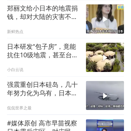
郑丽文给小日本的地震捐
钱，却对大陆的灾害不闻
不问
新鲜热点
日本研发“包子房”，竟能
抗住10级地震，甚至台风
来了都不怕
小白云说
强震重创日本硅岛，几十
年努力化为乌有，日本国
运到头了吗
侃侃世界之最
#媒体原创 高市早苗视察