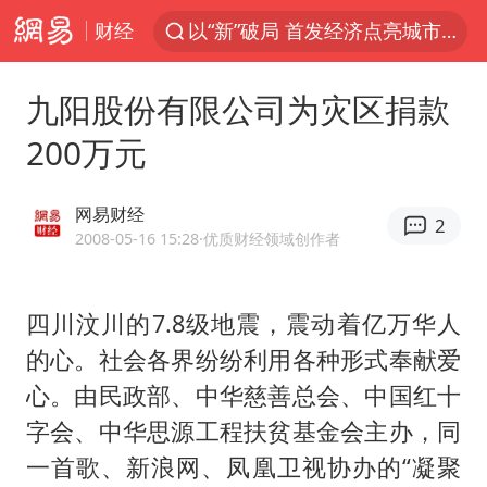
财经
以“新”破局 首发经济点亮城市消费活力
1岁宝宝碰坏纸巾盒 宝妈被索赔924元
九阳股份有限公司为灾区捐款
台风白海豚环流面积近似13个浙江
200万元
Meta被判支付5.67亿美元
台风白海豚逼近 暴雨大暴雨来袭
网易财经
2
OpenAI为免费用户升级GPT-5.6 Luna
2008-05-16 15:28
·优质财经领域创作者
47岁妈妈突然产女 26岁女儿：很震惊
四川汶川的7.8级地震，震动着亿万华人
中国稀土盘中涨停
的心。社会各界纷纷利用各种形式奉献爱
日本广岛民众举行游行反对政府行径
心。由民政部、中华慈善总会、中国红十
21楼高空抛物嫌疑人被拘留
字会、中华思源工程扶贫基金会主办，同
实探山东最热的“中国蔬菜之乡”
一首歌、新浪网、凤凰卫视协办的“凝聚