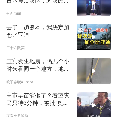
日本震后灾区，对灾民
说“您还活着真是太好
封面新闻
了”，日本网友晒视频质疑
其刻意作秀
去了一趟熊本，我决定加
仓比亚迪
三十六贱笑
宜宾发生地震，隔几个小
时来看同一个地方，地面
又沉下去了很多
欧阳春晓Aurora
高市早苗演砸了？看望灾
民只待3分钟，被批“奥特
曼式”视察
夜寒兮月孤静