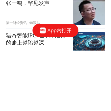
张一鸣，罕见发声
第一财经资讯
48跟贴
App内打开
猎奇智能IPO 在中际旭创
的账上越陷越深
星火Ember
85跟贴
商务部：对美国合规性测
试公司采取反制措施
商务部网站
三星电子、SK海力士CEO
被立案调查