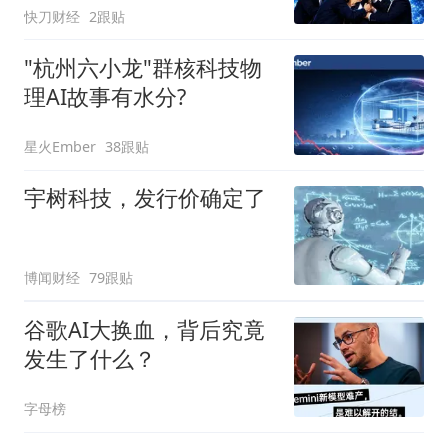
快刀财经
2跟贴
"杭州六小龙"群核科技物
理AI故事有水分?
星火Ember
38跟贴
宇树科技，发行价确定了
博闻财经
79跟贴
谷歌AI大换血，背后究竟
发生了什么？
字母榜