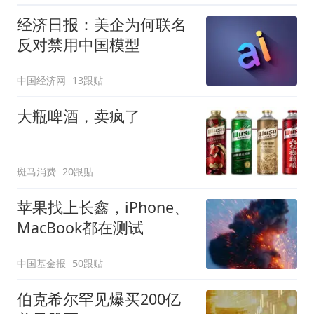
经济日报：美企为何联名
反对禁用中国模型
中国经济网
13跟贴
大瓶啤酒，卖疯了
斑马消费
20跟贴
苹果找上长鑫，iPhone、
MacBook都在测试
中国基金报
50跟贴
伯克希尔罕见爆买200亿