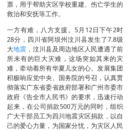
白海豚路径图
票，用于帮助灾区学校重建、伤亡学生的
上海地铁4条线路全线停运
救治和安抚等工作。
周星驰妈妈现身香港首映礼
一方有难，八方支援。5月12日下午2时
湖北启动重大气象灾害三级应急响应
28分，四川省阿坝州汶川县发生了7.8级
大疆错失宇树
大
地震
，汶川县及周边地区人民遭遇了前
三预警齐发 11个省份有大到暴雨
所未有的巨大灾难，这场突如其来的灾
从科技创新看开局起步的时与势
难，牵动着所有华夏儿女的心。发展集团
积极响应党中央、国务院的号召，认真贯
彻落实广东省委省政府部署和广州市委市
政府《告全市人民书》的要求，迅速行动
起来，在公司捐款500万元的同时，组织
广大干部员工为四川地震灾区捐款，以自
己的爱心力量，为国家分忧，为灾区人民