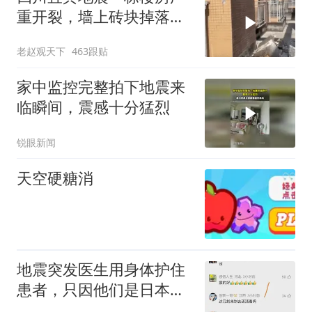
重开裂，墙上砖块掉落一
片狼藉！
老赵观天下
463跟贴
家中监控完整拍下地震来
临瞬间，震感十分猛烈
锐眼新闻
天空硬糖消
地震突发医生用身体护住
患者，只因他们是日本人
就该挖苦吗