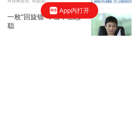
环球网资讯
40跟贴
App内打开
一枚“回旋镖”，击中王思
聪
说财猫
1351跟贴
腾讯、字节、阿里，抢着
给打工人配「AI助理」
豹变
52跟贴
凌晨，突然下挫！美存储
巨头跳水
券商中国
83跟贴
美国发起对中国企业从东