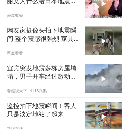
丽文为什么给日本地震捐
款！
爱屋鸳鸯
网友家摄像头拍下地震瞬
间 整个震感很强烈 家具
都在跟着震动
薪点看看
宜宾突发地震多栋房屋垮
塌，男子开车经过激动
飙“国粹”
老赵观天下
4113跟贴
监控拍下地震瞬间！客人
只是淡定地站了起来
新观在线