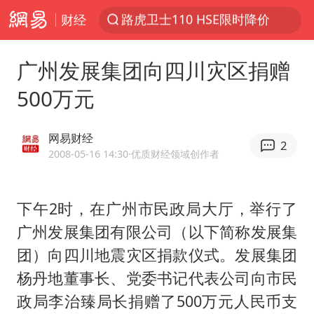
财经
台风“白海豚”登陆 各地各部门全力应对
我国发现稀散金属独立新矿物——乌斯河锗矿
广州发展集团向四川灾区捐赠
部分银行上调存款利率
500万元
小沈阳加盟《披荆斩棘》
新疆生产建设兵团生态环境局原局长被查
网易财经
2
朱一龙的鼻子怎么了
2008-05-16 14:30
·优质财经领域创作者
律师谈贾冰私人饭局被偷拍
下午2时，在广州市民政局大厅，举行了
4.2平卫生间补漏注胶花1.55万
广州发展集团有限公司（以下简称发展集
国乒连续两站无缘冠军
团）向四川地震灾区捐款仪式。发展集团
上海鼓励居家办公
杨丹地董事长、党委书记代表公司向市民
5万小车卖不动 微型代步车集体遇冷
政局李治臻局长捐赠了500万元人民币支