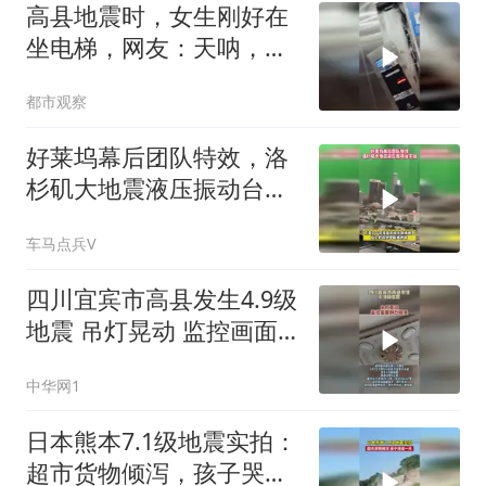
高县地震时，女生刚好在
坐电梯，网友：天呐，不
敢想像她该有多害怕
都市观察
好莱坞幕后团队特效，洛
杉矶大地震液压振动台实
拍
车马点兵V
四川宜宾市高县发生4.9级
地震 吊灯晃动 监控画面
剧烈摇晃 亲历网友说“被
中华网1
摇醒”
日本熊本7.1级地震实拍：
超市货物倾泻，孩子哭成