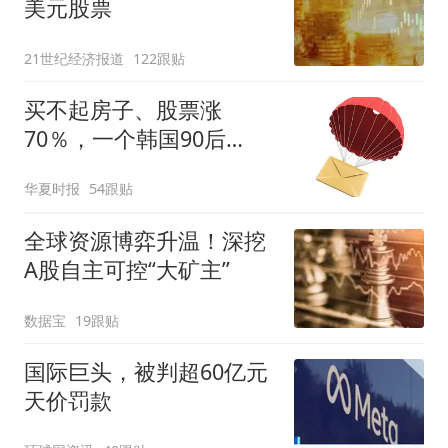
美元股票
21世纪经济报道
122跟贴
买不起房子、股票涨
70％，一个韩国90后
的“突围”
华夏时报
54跟贴
全球资源博弈升温！深挖
A股自主可控“大矿主”
数据宝
19跟贴
国际巨头，被判超60亿元
天价罚款