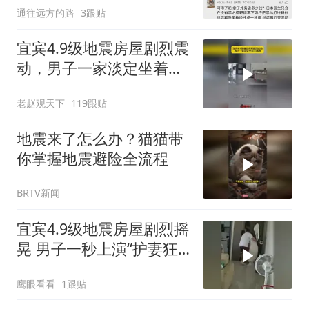
通往远方的路
3跟贴
宜宾4.9级地震房屋剧烈震
动，男子一家淡定坐着不
逃跑！
老赵观天下
119跟贴
地震来了怎么办？猫猫带
你掌握地震避险全流程
BRTV新闻
宜宾4.9级地震房屋剧烈摇
晃 男子一秒上演“护妻狂
魔”
鹰眼看看
1跟贴