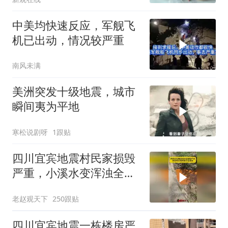
中美均快速反应，军舰飞
机已出动，情况较严重
南风未满
美洲突发十级地震，城市
瞬间夷为平地
寒松说剧呀
1跟贴
四川宜宾地震村民家损毁
严重，小溪水变浑浊全是
黄泥！
老赵观天下
250跟贴
四川宜宾地震一栋楼房严