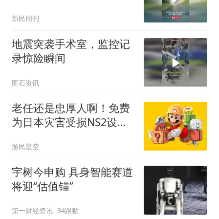
一片
新民周刊
地震突袭手术室，监控记
录惊险瞬间
匪石资讯
老任还是忠厚人啊！免费
为日本灾害受损NS2设备
维修
游民星空
宇树今申购 具身智能赛道
将迎“估值锚”
第一财经资讯
34跟贴