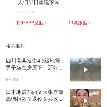
人们早日重建家园
2008-05-16
打开APP发贴
11
条跟贴
相关推荐
四川高县发生4.9级地震，
男子坐在房屋下，还好跑
得快逃过一劫
氧气周末
日本地震郑丽文大张旗鼓
高调捐款？退役女兵这番
话网友怒赞