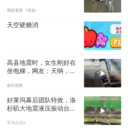
魔”
鹰眼看看
1跟贴
天空硬糖消
高县地震时，女生刚好在
坐电梯，网友：天呐，不
敢想像她该有多害怕
都市观察
好莱坞幕后团队特效，洛
杉矶大地震液压振动台实
拍
车马点兵V