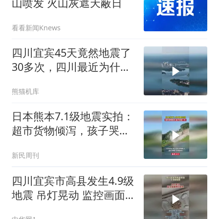
山喷发 火山灰遮天蔽日
看看新闻Knews
四川宜宾45天竟然地震了
30多次，四川最近为什么
总是地震？
熊猫机库
日本熊本7.1级地震实拍：
超市货物倾泻，孩子哭成
一片
新民周刊
四川宜宾市高县发生4.9级
地震 吊灯晃动 监控画面
剧烈摇晃 亲历网友说“被