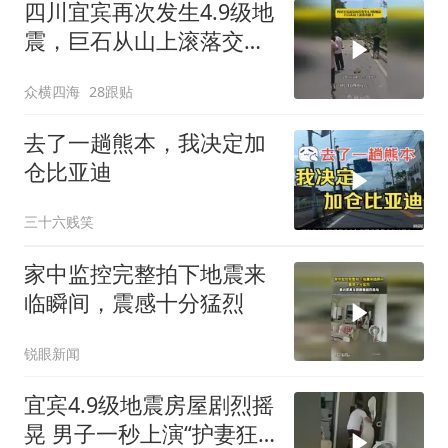
四川宜宾再次发生4.9级地
震，巨石从山上滚落交通
堵塞
众横四海
28跟贴
去了一趟熊本，我决定加
仓比亚迪
三十六贱笑
家中监控完整拍下地震来
临瞬间，震感十分猛烈
锐眼新闻
宜宾4.9级地震房屋剧烈摇
晃 男子一秒上演“护妻狂