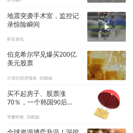
中华网1
摇醒”
地震突袭手术室，监控记
录惊险瞬间
匪石资讯
伯克希尔罕见爆买200亿
美元股票
21世纪经济报道
65跟贴
买不起房子、股票涨
70％，一个韩国90后
的“突围”
华夏时报
35跟贴
全球资源博弈升温！深挖