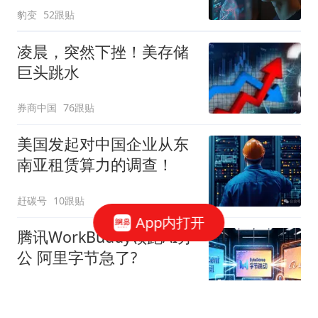
豹变
52跟贴
凌晨，突然下挫！美存储
巨头跳水
券商中国
76跟贴
美国发起对中国企业从东
南亚租赁算力的调查！
赶碳号
10跟贴
App内打开
腾讯WorkBuddy领跑AI办
公 阿里字节急了?
星火Ember
80跟贴