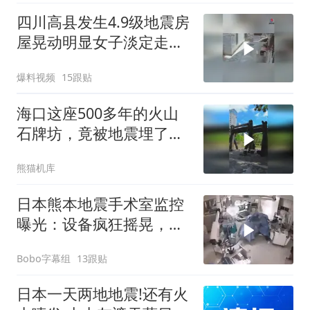
四川高县发生4.9级地震房
屋晃动明显女子淡定走门
站门口玩手机
爆料视频
15跟贴
海口这座500多年的火山
石牌坊，竟被地震埋了整
整4个世纪！
熊猫机库
日本熊本地震手术室监控
曝光：设备疯狂摇晃，医
生俯身护住病人
Bobo字幕组
13跟贴
日本一天两地地震!还有火