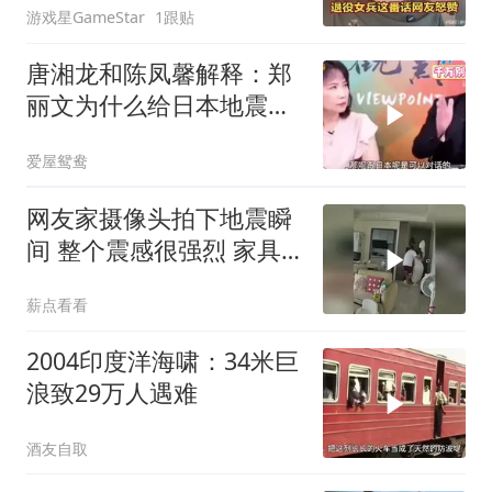
游戏星GameStar
1跟贴
唐湘龙和陈凤馨解释：郑
丽文为什么给日本地震捐
款！
爱屋鸳鸯
网友家摄像头拍下地震瞬
间 整个震感很强烈 家具
都在跟着震动
薪点看看
2004印度洋海啸：34米巨
浪致29万人遇难
酒友自取