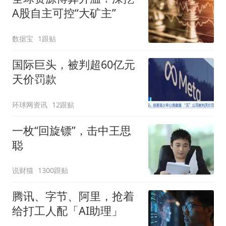
A股自主可控“大矿主”
数据宝
1跟贴
国际巨头，被判超60亿元
天价罚款
环球网资讯
12跟贴
一枚“回旋镖”，击中王思
聪
说财猫
1300跟贴
腾讯、字节、阿里，抢着
给打工人配「AI助理」