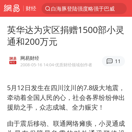
财经
白海豚登陆强度略强于巴威
上半年我国经营主体结构持续优化
英华达为灾区捐赠1500部小灵
《披荆斩棘2026》阵容官宣
通和200万元
杭州机场已取消航班388架次
浙江省委书记：该停下的坚决停下来
网易财经
11
中国籍豪华游艇富商之子在泰国被杀
2008-05-16 14:04
·优质财经领域创作者
白海豚北上或致京津冀暴雨
5月12日发生在四川汶川的7.8级大地震，
上海有出现龙卷潜势
牵动着全国人民的心，社会各界纷纷伸出
新疆一婚礼线上邀请引热议
援助之手，众志成城、全力赈灾！
广西公开征集涉黑涉恶犯罪线索
中国第1高楼阻尼器摆动明显
由于震后移动、联通网络瘫痪，小灵通成