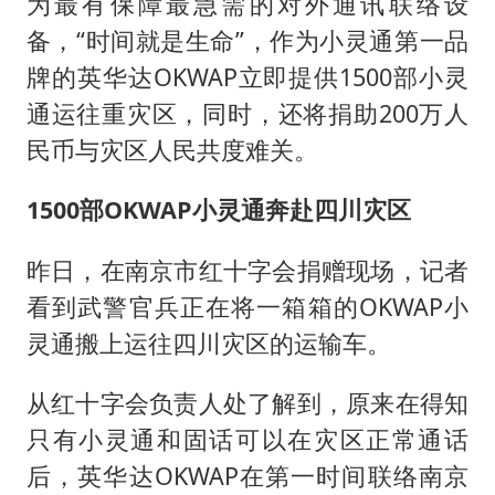
上海大部迎大暴雨
为最有保障最急需的对外通讯联络设
备，“时间就是生命”，作为小灵通第一品
国足U17与阿森纳决赛取消 并列冠军
牌的英华达OKWAP立即提供1500部小灵
上门女婿出轨女邻居多年被判重婚罪
通运往重灾区，同时，还将捐助200万人
构建更高水平的全民健身公共服务体系
民币与灾区人民共度难关。
王艺迪2-4不敌张本美和止步4强
1500部OKWAP小灵通奔赴四川灾区
司机见竹子晃动紧急停车救下全车人
灌溉水坝被隔成鱼塘 村民投诉20余年
昨日，在南京市红十字会捐赠现场，记者
奋力开创中国式现代化建设新局面
看到武警官兵正在将一箱箱的OKWAP小
灵通搬上运往四川灾区的运输车。
从红十字会负责人处了解到，原来在得知
只有小灵通和固话可以在灾区正常通话
后，英华达OKWAP在第一时间联络南京