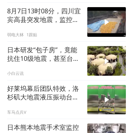
8月7日13时08分，四川宜
宾高县突发地震，监控记
录下的一幕，愿平
弱电大林
1跟贴
日本研发“包子房”，竟能
抗住10级地震，甚至台风
来了都不怕
小白云说
好莱坞幕后团队特效，洛
杉矶大地震液压振动台实
拍
车马点兵V
日本熊本地震手术室监控