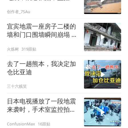
下的一幕，愿平安
创作者_7SAu
宜宾地震一座房子二楼的
墙和门口围墙瞬间崩塌 门
口一片狼藉
火炼树
319跟贴
去了一趟熊本，我决定加
仓比亚迪
三十六贱笑
日本电视播放了一段地震
来袭时，手术室监控拍到
的情景
16跟贴
ConfusionMax