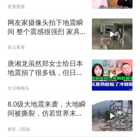
爱屋鸳鸯
网友家摄像头拍下地震瞬
间 整个震感很强烈 家具
都在跟着震动
薪点看看
唐湘龙虽然郑女士给日本
地震捐了很多钱，但日本
只认民进党！
生活梅梅乐
8.0级大地震来袭，大地瞬
间被撕裂，仿若世界末日
降临
捡影
2跟贴