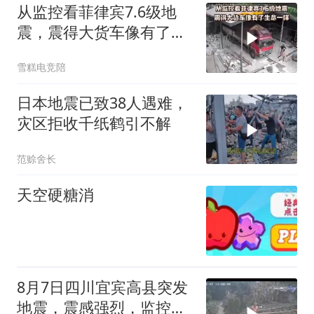
从监控看菲律宾7.6级地
震，震得大货车像有了生
命一样
雪糕电竞陪
日本地震已致38人遇难，
灾区拒收千纸鹤引不解
范赊舍长
天空硬糖消
8月7日四川宜宾高县突发
地震，震感强烈，监控拍