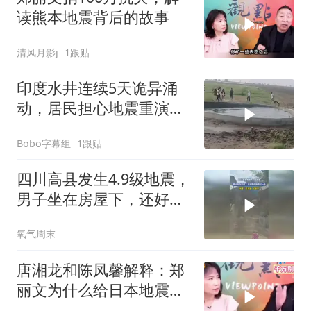
读熊本地震背后的故事
清风月影j
1跟贴
印度水井连续5天诡异涌
动，居民担心地震重演：
曾有2万人遇难
Bobo字幕组
1跟贴
四川高县发生4.9级地震，
男子坐在房屋下，还好跑
得快逃过一劫
氧气周末
唐湘龙和陈凤馨解释：郑
丽文为什么给日本地震捐
款！