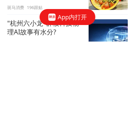
斑马消费
196跟贴
App内打开
"杭州六小龙"群核科技物
理AI故事有水分?
星火Ember
40跟贴
宇树科技，发行价确定了
博闻财经
40跟贴
谷歌AI大换血，背后究竟
发生了什么？
字母榜