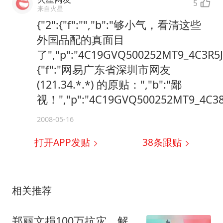
5
来自火星
{"2":{"f":"","b":"够小气，看清这些
外国品配的真面目
了","p":"4C19GVQ500252MT9_4C3R5JT
{"f":"网易广东省深圳市网友
(121.34.*.*) 的原贴：","b":"鄙
视！","p":"4C19GVQ500252MT9_4C38
2008-05-16
打开APP发贴
38
条跟贴
相关推荐
郑丽文捐100万抗灾，解