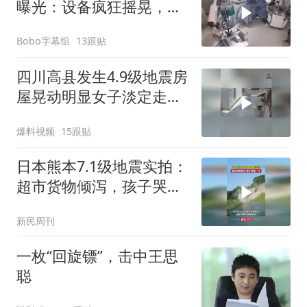
曝光：设备疯狂摇晃，医
生俯身护住病人
Bobo字幕组
13跟贴
四川高县发生4.9级地震房
屋晃动明显女子淡定走门
站门口玩手机
爆料视频
15跟贴
日本熊本7.1级地震实拍：
超市货物倾泻，孩子哭成
一片
新民周刊
一枚“回旋镖”，击中王思
聪