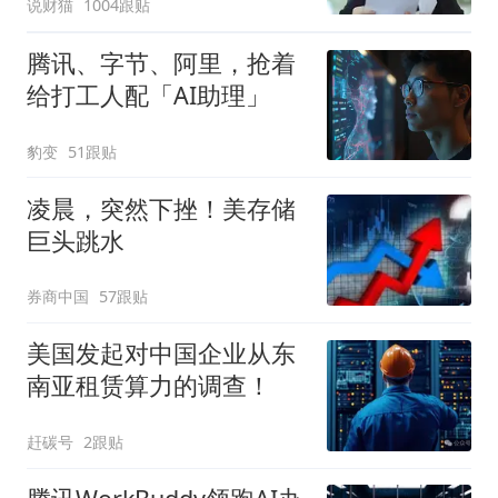
说财猫
1004跟贴
腾讯、字节、阿里，抢着
给打工人配「AI助理」
豹变
51跟贴
凌晨，突然下挫！美存储
巨头跳水
券商中国
57跟贴
美国发起对中国企业从东
南亚租赁算力的调查！
赶碳号
2跟贴