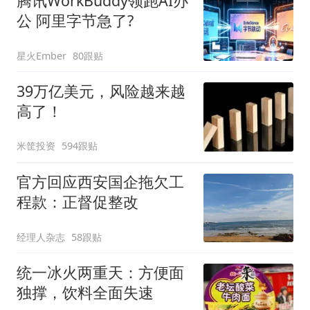
腾讯WorkBuddy领跑AI办
公 阿里字节急了?
星火Ember
80跟贴
39万亿美元，风险越来越
高了！
米筐投资
594跟贴
官方回应西安国企拖欠工
程款：正督促整改
经理人杂志
58跟贴
统一冰火两重天：方便面
独撑，饮料全面失速