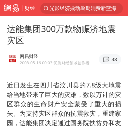
财经
光影经济撬动暑期消费新蓝海
新疆优化调整景区内自驾服务费
达能集团300万款物赈济地震
浙江上海等地有大雨或暴雨
灾区
黄金牛市回来了吗
沙巴土签协议 中东变天了吗
网易财经
38
情侣平潭拍日出坠崖1死1伤
2008-05-16 00:03
·优质财经领域创作者
上四休三，但降薪1000元，你接受吗？
近日发生在四川省汶川县的7.8级大地震
西湖突现狂风暴雨 游客瞬间被浇透
给当地带来了巨大的灾难，数以万计的灾
台当局重金为“台独”织“皇帝新衣”
区群众的生命财产安全蒙受了重大的损
白海豚将正面袭击贯穿浙江
失。为支持灾区群众的抗震救灾，重建家
《欢迎来龙餐馆》口碑
园，达能集团决定通过国务院扶贫办和友