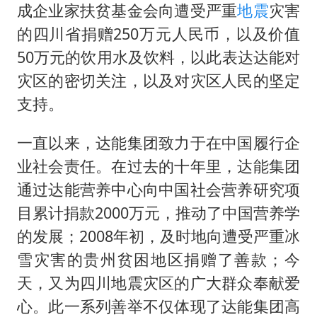
微信又有新功能，你可以“撤回”你的撤回了！
成企业家扶贫基金会向遭受严重
地震
灾害
几元成本的AI广告导致千万市值蒸发
的四川省捐赠250万元人民币，以及价值
茅台部分直营店飞天茅台提价
50万元的饮用水及饮料，以此表达达能对
灾区的密切关注，以及对灾区人民的坚定
酒店回应车内过夜被收150元
支持。
杭州全市有序停课
商场现钱学森巨幅海报 负责人回应
一直以来，达能集团致力于在中国履行企
乐享全民健身 共筑健康中国
业社会责任。在过去的十年里，达能集团
通过达能营养中心向中国社会营养研究项
目累计捐款2000万元，推动了中国营养学
的发展；2008年初，及时地向遭受严重冰
雪灾害的贵州贫困地区捐赠了善款；今
天，又为四川地震灾区的广大群众奉献爱
心。此一系列善举不仅体现了达能集团高