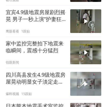
宜宾4.9级地震房屋剧烈摇
晃 男子一秒上演“护妻狂
魔”
鹰眼看看
1跟贴
家中监控完整拍下地震来
临瞬间，震感十分猛烈
锐眼新闻
四川高县发生4.9级地震房
屋晃动明显女子淡定走门
站门口玩手机
爆料视频
15跟贴
日本熊本地震手术室监控