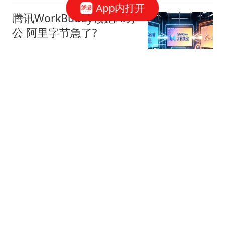
App内打开
腾讯WorkBuddy领跑AI办
公 阿里字节急了?
星火Ember
80跟贴
39万亿美元，风险越来越
高了！
米筐投资
595跟贴
官方回应西安国企拖欠工
程款：正督促整改
经理人杂志
49跟贴
统一冰火两重天：方便面