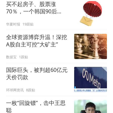
买不起房子、股票涨
70％，一个韩国90后
的“突围”
华夏时报
19跟贴
全球资源博弈升温！深挖
A股自主可控“大矿主”
数据宝
1跟贴
国际巨头，被判超60亿元
天价罚款
环球网资讯
8跟贴
一枚“回旋镖”，击中王思
聪