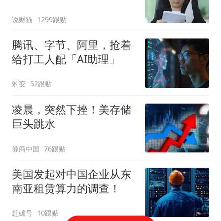
说财猫
1299跟贴
腾讯、字节、阿里，抢着
给打工人配「AI助理」
豹变
52跟贴
凌晨，突然下挫！美存储
巨头跳水
券商中国
76跟贴
美国发起对中国企业从东
南亚租赁算力的调查！
赶碳号
10跟贴