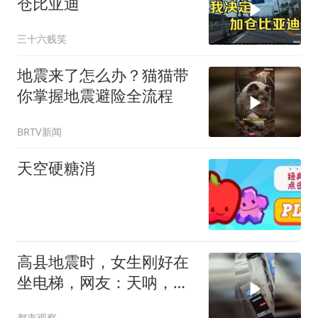
仓比亚迪
三十六贱笑
地震来了怎么办？猫猫带
你掌握地震避险全流程
BRTV新闻
天空硬糖消
高县地震时，女生刚好在
坐电梯，网友：天呐，不
敢想像她该有多害怕
都市观察