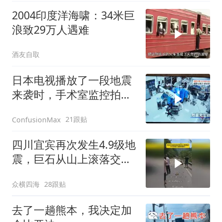
2004印度洋海啸：34米巨
浪致29万人遇难
酒友自取
日本电视播放了一段地震
来袭时，手术室监控拍到
的情景
21跟贴
ConfusionMax
四川宜宾再次发生4.9级地
震，巨石从山上滚落交通
堵塞
众横四海
28跟贴
去了一趟熊本，我决定加