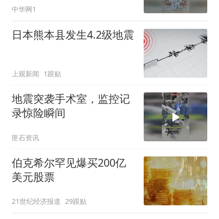
中华网1
摇醒”
日本熊本县发生4.2级地震
上观新闻
1跟贴
地震突袭手术室，监控记
录惊险瞬间
匪石资讯
伯克希尔罕见爆买200亿
美元股票
21世纪经济报道
29跟贴