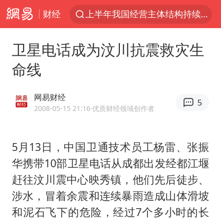
财经
上海有出现龙卷潜势
上海全域长途客运班次全部停运
卫星电话成为汶川抗震救灾生
今日15时起福州地铁高架区段停运
命线
白海豚逼近浙闽沿海
1枚就能让航母瘫痪 轰-6J实力有多强
网易财经
5
王艺迪2-4不敌张本美和止步4强
2008-05-15 21:16
·优质财经领域创作者
国足U17与阿森纳决赛取消 并列冠军
5月13日，中国卫通技术员工杨雷、张振
上门女婿出轨女邻居多年被判重婚罪
华携带10部卫星电话从成都出发经都江堰
王传君 《披荆斩棘》
赶往汶川震中心映秀镇，他们先后徒步、
2025年小学教师减少13.19万
涉水，冒着余震和连续暴雨造成山体滑坡
王艺迪无缘横滨赛决赛
和泥石飞下的危险，经过7个多小时的长