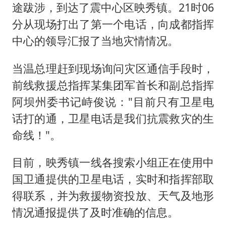
泰国：高度重视中国游客旅游体验
途跋涉，到达了震中心区映秀镇。21时06
于东来直播和胖东来核心团队开会
分从现场打出了第一个电话，向成都指挥
上海大部迎大暴雨
中心的领导汇报了当地灾情情况。
《龙餐馆》 冲奖
当温总理赶到现场询问灾区通信手段时，
蒯曼挺进WTT横滨冠军赛女单四强
前线救援总指挥某集团军首长和副总指挥
构建更高水平的全民健身公共服务体系
阿坝州委书记峙俊说："目前只有卫星电
话打的通，卫星电话是我们抗震救灾的生
命线！"。
目前，映秀镇一线各搜索小组正在使用中
国卫通提供的卫星电话，实时和指挥部取
得联系，并为救援物资投放、天气及地形
情况通报提供了及时准确的信息。