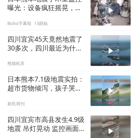
曝光：设备疯狂摇晃，医
生俯身护住病人
Bobo字幕组
13跟贴
四川宜宾45天竟然地震了
30多次，四川最近为什么
总是地震？
熊猫机库
日本熊本7.1级地震实拍：
超市货物倾泻，孩子哭成
一片
新民周刊
四川宜宾市高县发生4.9级
地震 吊灯晃动 监控画面
剧烈摇晃 亲历网友说“被