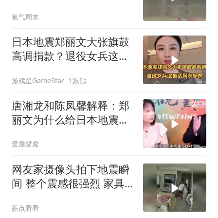
得快逃过一劫
氧气周末
日本地震郑丽文大张旗鼓
高调捐款？退役女兵这番
话网友怒赞
游戏星GameStar
1跟贴
唐湘龙和陈凤馨解释：郑
丽文为什么给日本地震捐
款！
爱屋鸳鸯
网友家摄像头拍下地震瞬
间 整个震感很强烈 家具
都在跟着震动
薪点看看