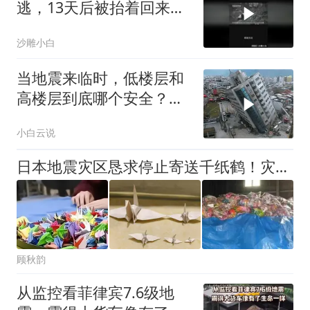
逃，13天后被抬着回来
了！
沙雕小白
当地震来临时，低楼层和
高楼层到底哪个安全？看
完涨知识了
小白云说
日本地震灾区恳求停止寄送千纸鹤！灾民吐槽：别整这些没用的！
顾秋韵
从监控看菲律宾7.6级地