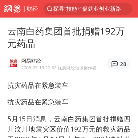
财经
探寻“技能+”促就业创业新路
顾客结账把钱扔地上 服务员霸气扔回
云南白药集团首批捐赠192万
38岁山东财大教授刘海明逝世
元药品
被泰航拒载中国乘客：免费改签没兑现
陕西柞水遭遇暴雨五千余户群众转移
网易财经
28
银行午休1.5小时 留个窗口行不行
2008-05-15 20:52
·优质财经领域创作者
台风白海豚或在华东沿海登陆
抗灾药品在紧急装车
弹药库存告急 美军补货难
抗灾药品在紧急装车
沙特否认与胡塞武装举行会谈
如何把百年大党建设得更加坚强有力
5月15日消息，云南白药集团首批捐赠四
香港殿堂级填词人黎彼得因病离世 终年76岁
川汶川地震灾区价值192万元的救灾药品