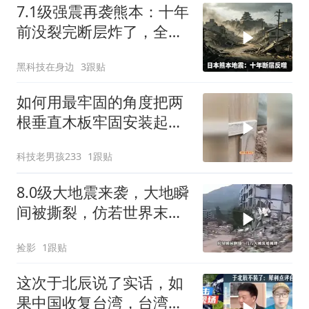
7.1级强震再袭熊本：十年
前没裂完断层炸了，全球
半导体供应链悬了
黑科技在身边
3跟贴
如何用最牢固的角度把两
根垂直木板牢固安装起
来，再大地震都不怕
科技老男孩233
1跟贴
8.0级大地震来袭，大地瞬
间被撕裂，仿若世界末日
降临
捡影
1跟贴
这次于北辰说了实话，如
果中国收复台湾，台湾能