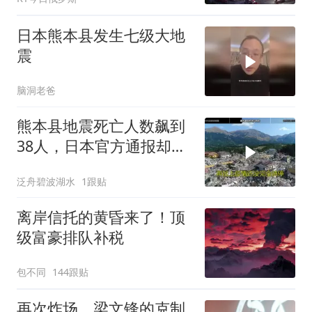
日本熊本县发生七级大地
震
脑洞老爸
熊本县地震死亡人数飙到
38人，日本官方通报却藏
着这些细节
泛舟碧波湖水
1跟贴
离岸信托的黄昏来了！顶
级富豪排队补税
包不同
144跟贴
再次炸场，梁文锋的克制