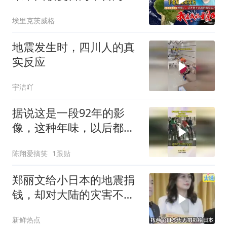
顶多久
埃里克茨威格
地震发生时，四川人的真
实反应
宇洁吖
据说这是一段92年的影
像，这种年味，以后都不
会有了！
陈翔爱搞笑
1跟贴
郑丽文给小日本的地震捐
钱，却对大陆的灾害不闻
不问
新鲜热点