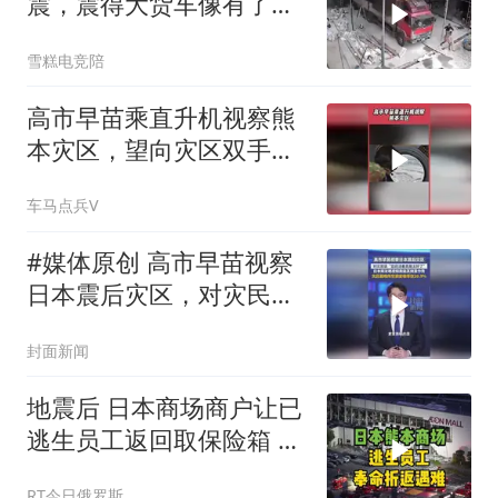
震，震得大货车像有了生
命一样
雪糕电竞陪
高市早苗乘直升机视察熊
本灾区，望向灾区双手合
十，网友疑问：地震过了
车马点兵V
一个礼拜才去？
#媒体原创 高市早苗视察
日本震后灾区，对灾民
说“您还活着真是太好
封面新闻
了”，日本网友晒视频质疑
其刻意作秀
地震后 日本商场商户让已
逃生员工返回取保险箱 致
2人死亡
RT今日俄罗斯