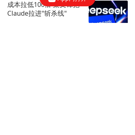
成本拉低100倍 梁文锋把
Claude拉进"斩杀线"
字母榜
54跟贴
美国盯上了中国光模块
观察者网
252跟贴
国家邮政局依法对申通快
递有限公司立案调查
国家邮政局网站
50跟贴
存储"跌过头"了吗？三星
电子"定价相当于没有AI"