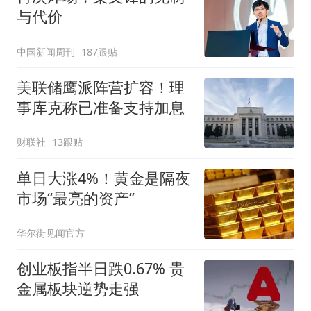
与代价
中国新闻周刊
187跟贴
美联储鹰派阵营扩容！理
事库克称已准备支持加息
财联社
13跟贴
单日大涨4%！黄金是隔夜
市场“最亮的资产”
华尔街见闻官方
创业板指半日跌0.67% 贵
金属板块逆势走强