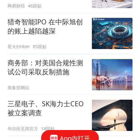
网易财经
46跟贴
猎奇智能IPO 在中际旭创
的账上越陷越深
星火Ember
85跟贴
商务部：对美国合规性测
试公司采取反制措施
商务部网站
三星电子、SK海力士CEO
被立案调查
华尔街见闻官方
18跟贴
App内打开