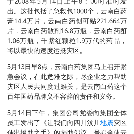
李亚鹏向地铁吐血女孩捐99999元
于2008年5月14日上午8：00时准时发
出。这批包括了急救包1000个，云南白药
FIFA官方支持因凡蒂诺
膏14.4万片，云南白药创可贴221.664万
41岁女子为鼓励女儿考上985研究生
片，云南白药散剂16.8万瓶，云南白药酊
乘客脱鞋散发异味 司机提醒反被怼
1.06万瓶，千紫红颗粒1.9万代的药品，
日本籍女网红在韩直播时自杀身亡
将以最快的速度运抵灾区。
恩比德变瘦引热议
5月13日早8点，云南白药集团马上召开紧
总书记关心百姓身边这些民生大事
急会议，在此危难之际，尽企业之力帮助
灾区人民共同度过难关，是云南白药这个
百年国药品牌义不容辞的责任和义务。
5月14日下午，集团公司党委向集团全体
员工发出了《让我们向四川汶川
地震
灾区
伸出援助之手》的捐助倡议，号召全体云