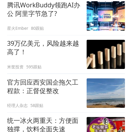
腾讯WorkBuddy领跑AI办
公 阿里字节急了?
星火Ember
80跟贴
39万亿美元，风险越来越
高了！
米筐投资
595跟贴
官方回应西安国企拖欠工
程款：正督促整改
经理人杂志
58跟贴
统一冰火两重天：方便面
独撑，饮料全面失速