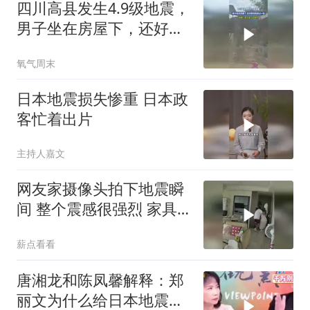
四川高县发生4.9级地震，
男子坐在房屋下，还好跑
得快逃过一劫
氧气周末
日本地震损失惨重 日本政
客忙着出片
主持人嘉文
网友家摄像头拍下地震瞬
间 整个震感很强烈 家具
都在跟着震动
薪点看看
唐湘龙和陈凤馨解释：郑
丽文为什么给日本地震捐