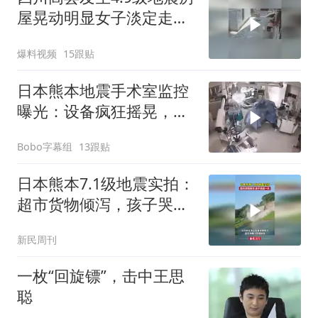
屋晃动明显女子淡定走门
站门口玩手机
爆料视频
15跟贴
日本熊本地震手术室监控
曝光：设备疯狂摇晃，医
生俯身护住病人
Bobo字幕组
13跟贴
日本熊本7.1级地震实拍：
超市货物倾泻，孩子哭成
一片
新民周刊
一枚“回旋镖”，击中王思
聪