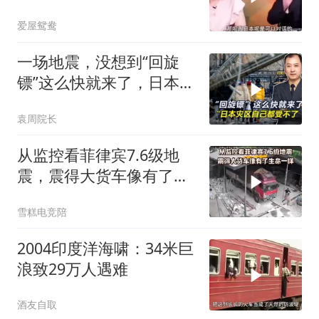
款！
爱屋鸳鸯
一场地震，没想到“回旋
镖”这么快就来了，日本灾
区自己都受不了
袁周院长
从监控看菲律宾7.6级地
震，震得大货车像有了生
命一样
雪糕电竞陪
2004印度洋海啸：34米巨
浪致29万人遇难
酒友自取