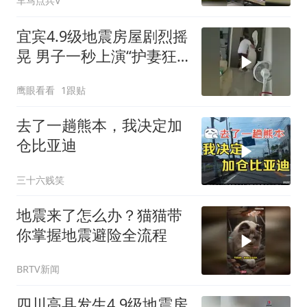
车马点兵V
宜宾4.9级地震房屋剧烈摇
晃 男子一秒上演“护妻狂
魔”
鹰眼看看
1跟贴
去了一趟熊本，我决定加
仓比亚迪
三十六贱笑
地震来了怎么办？猫猫带
你掌握地震避险全流程
BRTV新闻
四川高县发生4.9级地震房