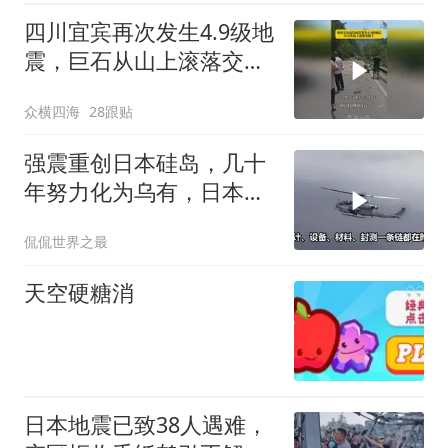
四川宜宾再次发生4.9级地
震，巨石从山上滚落交通
堵塞
众横四海
28跟贴
强震重创日本硅岛，几十
年努力化为乌有，日本国
运到头了吗
侃侃世界之最
天空硬糖消
日本地震已致38人遇难，