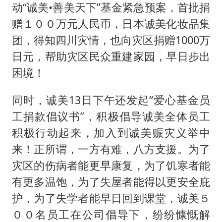
新疆优化调整景区内自驾服务费
动“诚美•善美天下”基金紧急预案，首批捐
检测列车撞人致11死2伤 涉事单位被罚
赠１００万元人民币，日本诚美化妆品集
全民健身事业高质量发展
团，得知四川灾情，也向灾区捐赠1000万
日元，帮助灾区民众重建家园，早日步出
台当局重金为“台独”织“皇帝新衣”
困境！
商场现钱学森巨幅海报 负责人回应
几元成本的AI广告导致千万市值蒸发
同时，诚美13日下午还发起“爱心基金员
老挝国会主席赛宋蓬逝世
工捐款倡议书”，积极倡导诚美全体员工
积极行动起来，加入到诚美赈灾义举中
乐享全民健身 共筑健康中国
来！正所谓，一方有难，八方支援。为了
灾区的伤病者能更早康复，为了饥寒者能
有更多温饱，为了失屋者能得以更安全庇
护，为了失学者能早日回到课堂，诚美５
００名员工在公司倡导下，纷纷慷慨解