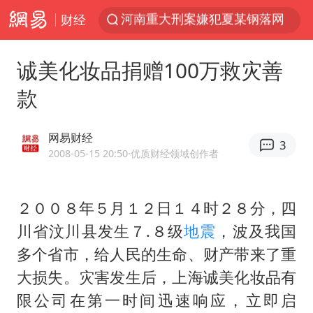
财经
WTT横滨冠军赛国乒女单三将晋级四强
光影经济撬动暑期消费新蓝海
诚美化妆品捐赠100万救灾善
陈思诚零点晒照为佟丽娅庆生
款
微信又有新功能，你可以“撤回”你的撤回了！
郑丽文：台湾从来没有“独立”过
网易财经
3
上四休三，但降薪1000元，你接受吗？
2008-05-15 20:50
·优质财经领域创作者
情侣在平潭拍日出时坠崖致一死一伤
２００８年５月１２日１４时２８分，四
酒店花洒现排泄物住客索赔遭拒
川省汶川县发生７.８级
地震
，波及我国
杭州全市有序停课
多个省市，给人民的生命、财产带来了重
夏日经济乘“热”而上 消费市场向“新”而行
大损失。灾害发生后，上海诚美化妆品有
36岁男演员成景区NPC后人气爆棚
限公司在第一时间迅速响应，立即启