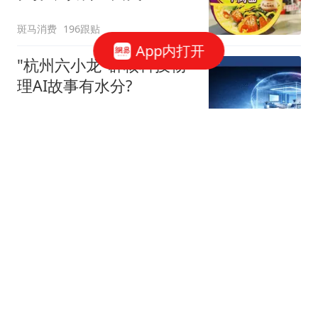
斑马消费
196跟贴
App内打开
"杭州六小龙"群核科技物
理AI故事有水分?
星火Ember
40跟贴
宇树科技，发行价确定了
博闻财经
40跟贴
谷歌AI大换血，背后究竟
发生了什么？
字母榜