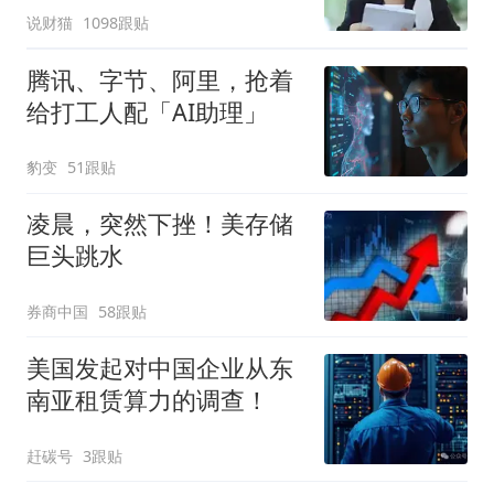
说财猫
1098跟贴
腾讯、字节、阿里，抢着
给打工人配「AI助理」
豹变
51跟贴
凌晨，突然下挫！美存储
巨头跳水
券商中国
58跟贴
美国发起对中国企业从东
南亚租赁算力的调查！
赶碳号
3跟贴