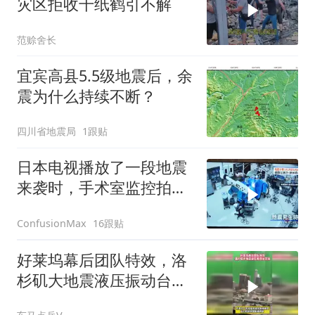
灾区拒收千纸鹤引不解
范赊舍长
宜宾高县5.5级地震后，余
震为什么持续不断？
四川省地震局
1跟贴
日本电视播放了一段地震
来袭时，手术室监控拍到
的情景
16跟贴
ConfusionMax
好莱坞幕后团队特效，洛
杉矶大地震液压振动台实
拍