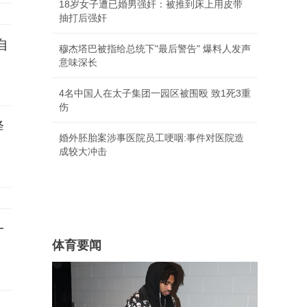
18岁女子遭已婚男强奸：被推到床上用皮带
抽打后强奸
自
穆杰塔巴被指给总统下"最后警告" 爆料人发声
意味深长
4名中国人在太子集团一园区被围殴 致1死3重
伤
降
婚外胚胎案涉事医院员工哽咽:事件对医院造
成较大冲击
一
体育要闻