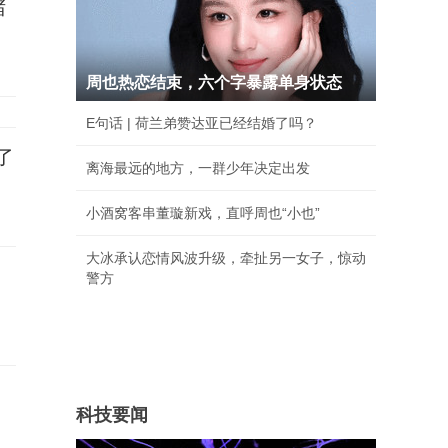
堵
周也热恋结束，六个字暴露单身状态
E句话 | 荷兰弟赞达亚已经结婚了吗？
了
离海最远的地方，一群少年决定出发
小酒窝客串董璇新戏，直呼周也“小也”
大冰承认恋情风波升级，牵扯另一女子，惊动
警方
科技要闻