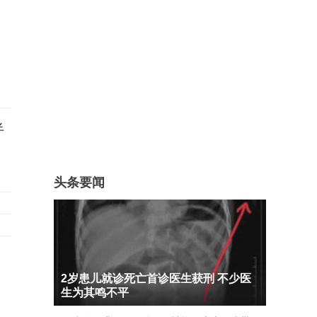
半
头条要闻
2岁患儿就诊死亡首诊医生获刑 不少医
生为其鸣不平