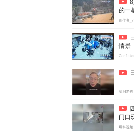
的一
创作者_7SA
情景
Confusio
脑洞老爸 20
门口
爆料视频 20