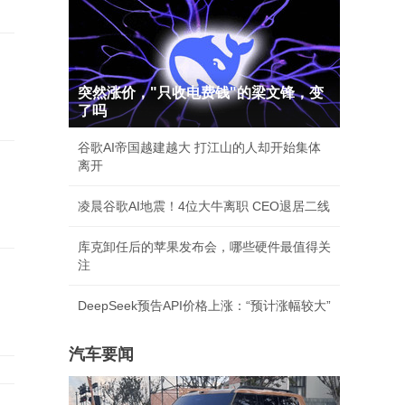
突然涨价，"只收电费钱"的梁文锋，变
了吗
谷歌AI帝国越建越大 打江山的人却开始集体
离开
凌晨谷歌AI地震！4位大牛离职 CEO退居二线
库克卸任后的苹果发布会，哪些硬件最值得关
注
DeepSeek预告API价格上涨：“预计涨幅较大”
汽车要闻