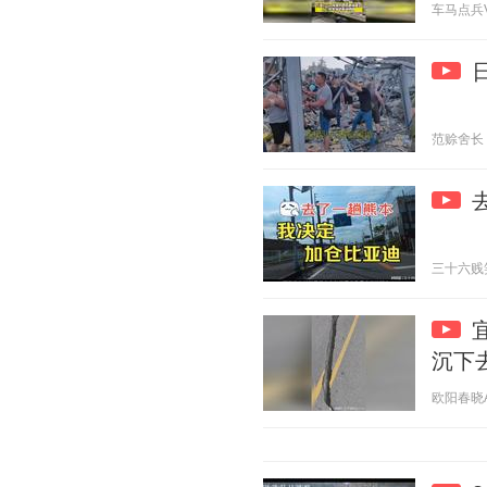
车马点兵V 2
范赊舍长 20
三十六贱笑 2
沉下
欧阳春晓Aur