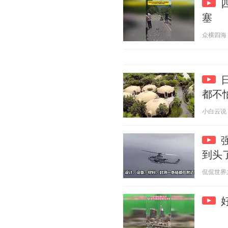
塞
众横四海 20
都不
小白云说 20
到头
侃侃世界之最