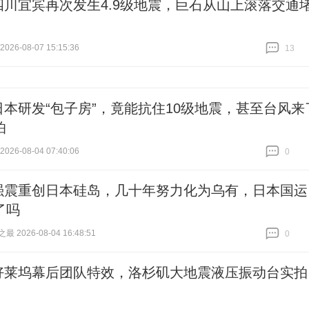
四川宜宾再次发生4.9级地震，巨石从山上滚落交通
26-08-07 15:15:36
13
跟贴
13
日本研发“包子房”，竟能抗住10级地震，甚至台风来
怕
26-08-04 07:40:06
0
跟贴
0
强震重创日本硅岛，几十年努力化为乌有，日本国运
了吗
 2026-08-04 16:48:51
0
跟贴
0
好莱坞幕后团队特效，洛杉矶大地震液压振动台实拍