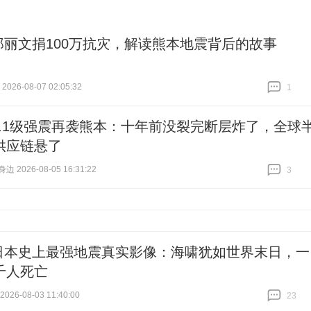
郑丽文捐100万抗灾，解读熊本地震背后的故事
026-08-07 02:05:32
1
跟贴
1
7.1级强震再袭熊本：十年前没裂完断层炸了，全球
供应链悬了
 2026-08-05 16:31:22
3
跟贴
3
日本史上最强地震真实影像：海啸犹如世界末日，一
千人死亡
26-08-03 11:40:00
23
跟贴
23