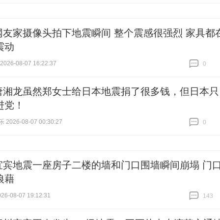
网友家摄像头拍下地震瞬间 整个震感很强烈 家具都
震动
26-08-07 16:22:37
0
跟贴
0
唐湘龙虽然郑女士给日本地震捐了很多钱，但日本只
进党！
026-08-07 00:30:27
0
跟贴
0
宜宾地震一座房子二楼的墙和门口围墙瞬间崩塌 门
狼藉
6-08-07 19:12:31
143
跟贴
143