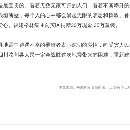
是最宝贵的。看着无数无家可归的人们，看着不断攀升的
残垣断壁，每个人的心中都会涌起无限的哀思和捶叹。伸
心。福建格林集团向灾区捐赠30万现金 35万童装。
县地震中遭遇不幸的罹难者表示深切的哀悼，向受灾人民
四川汶川县人民一定会战胜这次地震带来的困难，重新建
本文来源：网易财经 责任编辑： 王晓易_NE00