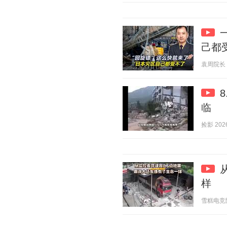
己都
袁周院长 20
临
捡影 2026
样
雪糕电竞陪 2