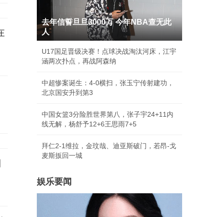
去年信誓旦旦3000万 今年NBA查无此
在
人
U17国足晋级决赛！点球决战淘汰河床，江宇
涵两次扑点，再战阿森纳
中超惨案诞生：4-0横扫，张玉宁传射建功，
北京国安升到第3
中国女篮3分险胜世界第八，张子宇24+11内
线无解，杨舒予12+6王思雨7+5
拜仁2-1维拉，金玟哉、迪亚斯破门，若昂-戈
麦斯扳回一城
口
娱乐要闻