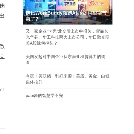
伤
腾讯WorkBuddy领跑AI办公 阿里字节
出
急了?
又一家企业“卡壳”北交所上市申报关，背靠长
光华芯、华工科技两大上市公司，华日激光闯
关A股缘何掉队？
致
立
美国发起对中国企业从东南亚租赁算力的调
查！
今夜！美联储，利好来袭！美股、黄金、白银
集体拉升
11
papi酱的智慧学不完