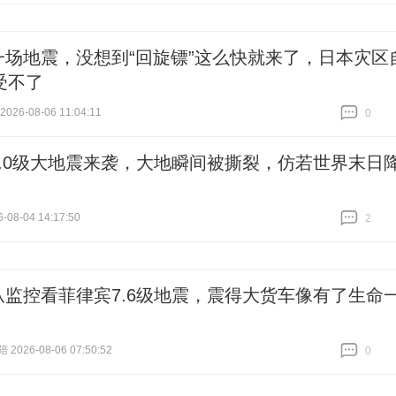
一场地震，没想到“回旋镖”这么快就来了，日本灾区
受不了
26-08-06 11:04:11
0
跟贴
0
8.0级大地震来袭，大地瞬间被撕裂，仿若世界末日
-08-04 14:17:50
2
跟贴
2
从监控看菲律宾7.6级地震，震得大货车像有了生命
026-08-06 07:50:52
0
跟贴
0