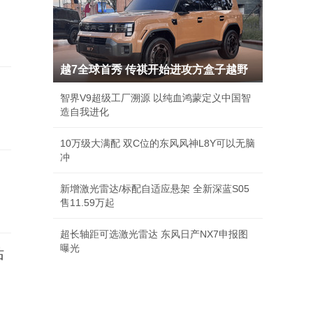
越7全球首秀 传祺开始进攻方盒子越野
智界V9超级工厂溯源 以纯血鸿蒙定义中国智
造自我进化
10万级大满配 双C位的东风风神L8Y可以无脑
冲
新增激光雷达/标配自适应悬架 全新深蓝S05
售11.59万起
超长轴距可选激光雷达 东风日产NX7申报图
曝光
站