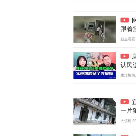
跟着
薪点看看 20
认民
生活梅梅乐 2
一片
火炼树 202