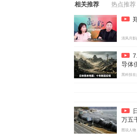
相关推荐
热点推荐
清风月影j 2
导体
黑科技在身边
万五
图说人物 20