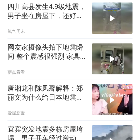
四川高县发生4.9级地震，
男子坐在房屋下，还好跑
得快逃过一劫
氧气周末
网友家摄像头拍下地震瞬
间 整个震感很强烈 家具
都在跟着震动
薪点看看
唐湘龙和陈凤馨解释：郑
丽文为什么给日本地震捐
款！
爱屋鸳鸯
宜宾突发地震多栋房屋垮
塌，男子开车经过激动