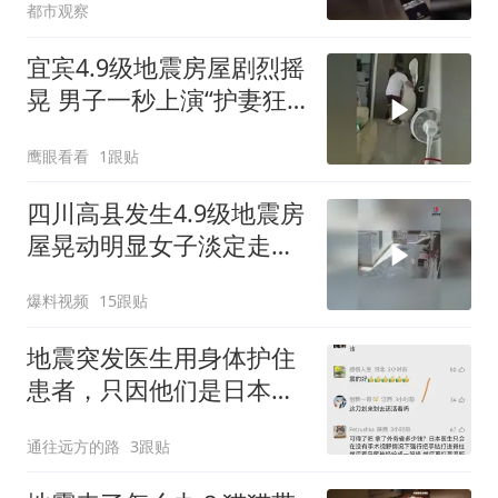
都市观察
宜宾4.9级地震房屋剧烈摇
晃 男子一秒上演“护妻狂
魔”
鹰眼看看
1跟贴
四川高县发生4.9级地震房
屋晃动明显女子淡定走门
站门口玩手机
爆料视频
15跟贴
地震突发医生用身体护住
患者，只因他们是日本人
就该挖苦吗
通往远方的路
3跟贴