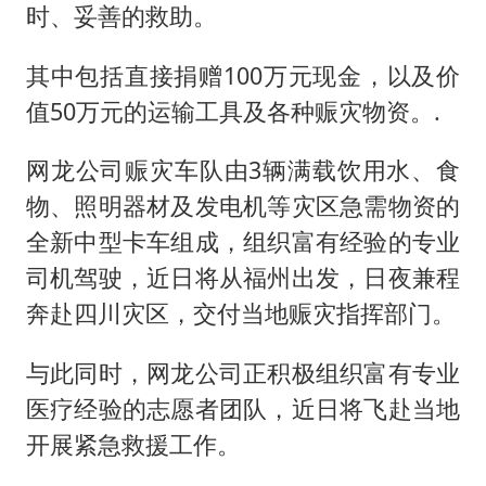
面对面丨蔡磊：与渐冻症抗争 纵使不敌 也不屈服
时、妥善的救助。
5万小车卖不动 微型代步车集体遇冷
其中包括直接捐赠100万元现金，以及价
NBA传奇教练老尼尔森去世
值50万元的运输工具及各种赈灾物资。.
手机真会“偷听”我们说话吗
上半年全球新能源乘用车销量1122万台
网龙公司赈灾车队由3辆满载饮用水、食
物、照明器材及发电机等灾区急需物资的
加沙约14万栋建筑被完全摧毁
全新中型卡车组成，组织富有经验的专业
从科技创新看开局起步的时与势
司机驾驶，近日将从福州出发，日夜兼程
奔赴四川灾区，交付当地赈灾指挥部门。
与此同时，网龙公司正积极组织富有专业
医疗经验的志愿者团队，近日将飞赴当地
开展紧急救援工作。