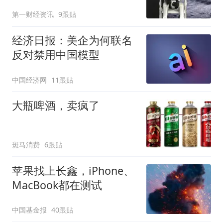
第一财经资讯
9跟贴
经济日报：美企为何联名
反对禁用中国模型
中国经济网
11跟贴
大瓶啤酒，卖疯了
斑马消费
6跟贴
苹果找上长鑫，iPhone、
MacBook都在测试
中国基金报
40跟贴