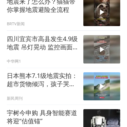
地震来了怎么办？猫猫带
你掌握地震避险全流程
BRTV新闻
四川宜宾市高县发生4.9级
地震 吊灯晃动 监控画面
剧烈摇晃 亲历网友说“被
中华网1
摇醒”
日本熊本7.1级地震实拍：
超市货物倾泻，孩子哭成
一片
新民周刊
宇树今申购 具身智能赛道
将迎“估值锚”