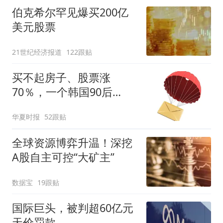
伯克希尔罕见爆买200亿
美元股票
21世纪经济报道
122跟贴
买不起房子、股票涨
70％，一个韩国90后
的“突围”
华夏时报
52跟贴
全球资源博弈升温！深挖
A股自主可控“大矿主”
数据宝
19跟贴
国际巨头，被判超60亿元
天价罚款