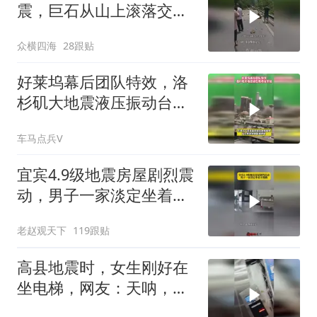
震，巨石从山上滚落交通
堵塞
众横四海
28跟贴
好莱坞幕后团队特效，洛
杉矶大地震液压振动台实
拍
车马点兵V
宜宾4.9级地震房屋剧烈震
动，男子一家淡定坐着不
逃跑！
老赵观天下
119跟贴
高县地震时，女生刚好在
坐电梯，网友：天呐，不
敢想像她该有多害怕