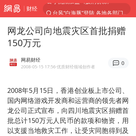
财经
台风“白海豚”登陆 各地各部门全力应对
白海豚雨量超越利奇马、巴威
网龙公司向地震灾区首批捐赠
人形机器人第一股
150万元
上海地铁4条线路全线停运
宇树申购 中一签有望赚20万元
网易财经
0
4.2平卫生间补漏注胶花1.55万
2008-05-15 17:56
·优质财经领域创作者
白海豚路径图
2008年5月15日，香港创业板上市公司、
武汉3名城管协管员殴打摊主被刑拘
国内网络游戏开发商和运营商的领先者网
律师谈贾冰私人饭局被偷拍
龙公司正式宣布，向四川地震灾区捐赠首
男子结婚8年3个女儿都不是亲生
批总计150万元人民币的款项和物资，用
多地银行上调存款利率
以支援当地救灾工作，让受灾同胞得到及