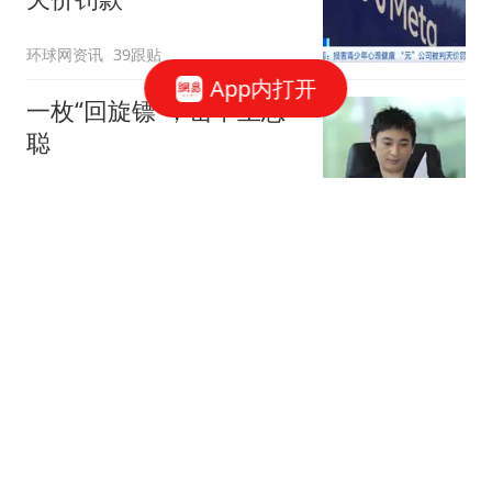
环球网资讯
39跟贴
App内打开
一枚“回旋镖”，击中王思
聪
说财猫
1348跟贴
腾讯、字节、阿里，抢着
给打工人配「AI助理」
豹变
52跟贴
凌晨，突然下挫！美存储
巨头跳水
券商中国
80跟贴