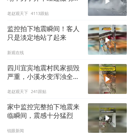
飙“国粹”
老赵观天下
4113跟贴
监控拍下地震瞬间！客人
只是淡定地站了起来
新观在线
四川宜宾地震村民家损毁
严重，小溪水变浑浊全是
黄泥！
老赵观天下
241跟贴
家中监控完整拍下地震来
临瞬间，震感十分猛烈
锐眼新闻