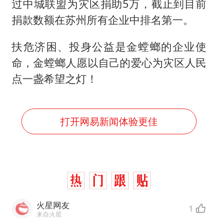
生产也能“拼单”了
过中城联盟为灾区捐助5万，截止到目前
捐款数额在苏州所有企业中排名第一。
央视新主播李秋莹孙亚鹏亮相
情侣在平潭拍日出时坠崖致一死一伤
扶危济困、投身公益是金螳螂的企业使
吴宜泽回应晋级中国赛16强
命，金螳螂人愿以自己的爱心为灾区人民
河南刑案嫌犯被抓 逃窜时伤害多人
点一盏希望之灯！
乐享全民健身 共筑健康中国
打开网易新闻体验更佳
火星网友
1
来自火星