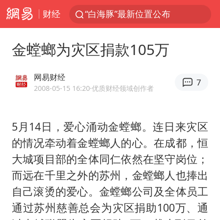
财经
“白海豚”最新位置公布
外国游客的“中国游三件套”火了
金螳螂为灾区捐款105万
以军士兵把枪口对准中国记者
河南警方公开征集黑恶犯罪线索
网易财经
7
辽宁省深化扫黑除恶专项斗争
2008-05-15 16:20
·优质财经领域创作者
谢霆锋演唱会隔空祝王菲生日快乐
5月14日，爱心涌动金螳螂。连日来灾区
方桃子代言广告视频已下架
的情况牵动着金螳螂人的心。在成都，恒
WTT横滨冠军赛女单四强国乒占三席
大城项目部的全体同仁依然在坚守岗位；
浙江省发出今年第2号指挥长令
而远在千里之外的苏州，金螳螂人也捧出
一周大涨超7% 金价为何突然上涨
自己滚烫的爱心。金螳螂公司及全体员工
白海豚登陆前还将加强
通过苏州慈善总会为灾区捐助100万、通