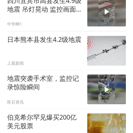
四川宜宾市高县发生4.9级
地震 吊灯晃动 监控画面
剧烈摇晃 亲历网友说“被
中华网1
摇醒”
日本熊本县发生4.2级地震
上观新闻
地震突袭手术室，监控记
录惊险瞬间
匪石资讯
伯克希尔罕见爆买200亿
美元股票