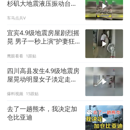
杉矶大地震液压振动台实
拍
车马点兵V
宜宾4.9级地震房屋剧烈摇
晃 男子一秒上演“护妻狂
魔”
鹰眼看看
1跟贴
四川高县发生4.9级地震房
屋晃动明显女子淡定走门
站门口玩手机
爆料视频
15跟贴
去了一趟熊本，我决定加
仓比亚迪