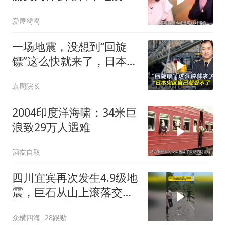
款！
爱屋鸳鸯
一场地震，没想到“回旋
镖”这么快就来了，日本灾
区自己都受不了
袁周院长
2004印度洋海啸：34米巨
浪致29万人遇难
酒友自取
四川宜宾再次发生4.9级地
震，巨石从山上滚落交通
堵塞
众横四海
28跟贴