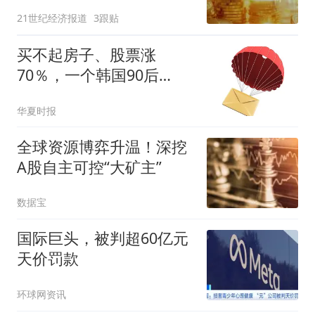
21世纪经济报道
3跟贴
买不起房子、股票涨
70％，一个韩国90后
的“突围”
华夏时报
全球资源博弈升温！深挖
A股自主可控“大矿主”
数据宝
国际巨头，被判超60亿元
天价罚款
环球网资讯