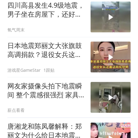
四川高县发生4.9级地震，
男子坐在房屋下，还好跑
得快逃过一劫
氧气周末
日本地震郑丽文大张旗鼓
高调捐款？退役女兵这番
话网友怒赞
游戏星GameStar
1跟贴
网友家摄像头拍下地震瞬
间 整个震感很强烈 家具
都在跟着震动
薪点看看
唐湘龙和陈凤馨解释：郑
丽文为什么给日本地震捐