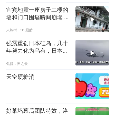
宜宾地震一座房子二楼的
墙和门口围墙瞬间崩塌 门
口一片狼藉
火炼树
319跟贴
强震重创日本硅岛，几十
年努力化为乌有，日本国
运到头了吗
侃侃世界之最
天空硬糖消
好莱坞幕后团队特效，洛