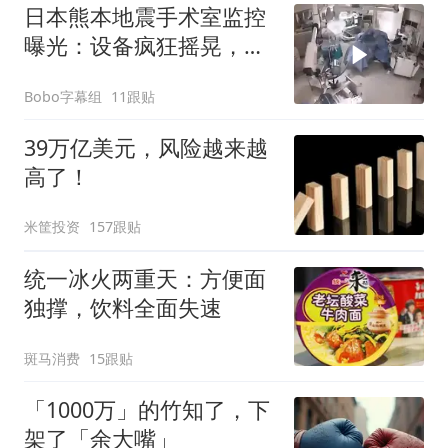
日本熊本地震手术室监控
曝光：设备疯狂摇晃，医
生俯身护住病人
Bobo字幕组
11跟贴
39万亿美元，风险越来越
高了！
米筐投资
157跟贴
统一冰火两重天：方便面
独撑，饮料全面失速
斑马消费
15跟贴
「1000万」的竹知了，下
架了「余大嘴」