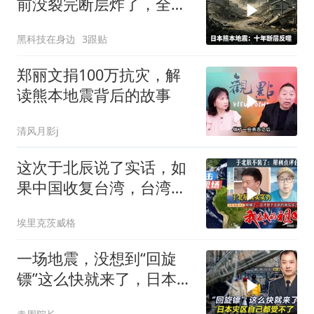
前没裂完断层炸了，全球
半导体供应链悬了
黑科技在身边
3跟贴
郑丽文捐100万抗灾，解
读熊本地震背后的故事
清风月影j
这次于北辰说了实话，如
果中国收复台湾，台湾能
顶多久
埃里克茨威格
一场地震，没想到“回旋
镖”这么快就来了，日本灾
区自己都受不了