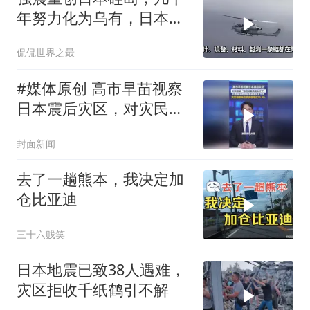
年努力化为乌有，日本国
运到头了吗
侃侃世界之最
#媒体原创 高市早苗视察
日本震后灾区，对灾民
说“您还活着真是太好
封面新闻
了”，日本网友晒视频质疑
其刻意作秀
去了一趟熊本，我决定加
仓比亚迪
三十六贱笑
日本地震已致38人遇难，
灾区拒收千纸鹤引不解