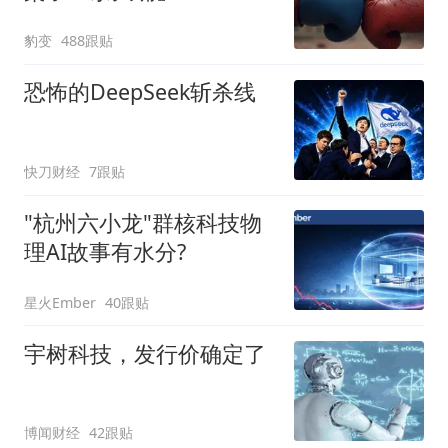
豹变
488跟贴
恐怖的DeepSeek斩杀线
快刀财经
7跟贴
"杭州六小龙"群核科技物
理AI故事有水分?
星火Ember
40跟贴
宇树科技，发行价确定了
博闻财经
42跟贴