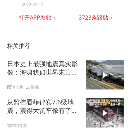
2008-05-15
打开APP发贴
3723
条跟贴
相关推荐
日本史上最强地震真实影
像：海啸犹如世界末日，
一万五千人死亡
图说人物
23跟贴
从监控看菲律宾7.6级地
震，震得大货车像有了生
命一样
雪糕电竞陪