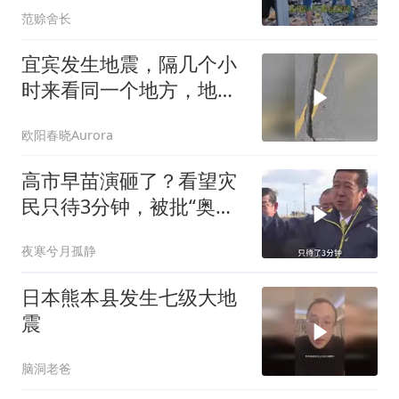
范赊舍长
宜宾发生地震，隔几个小
时来看同一个地方，地面
又沉下去了很多
欧阳春晓Aurora
高市早苗演砸了？看望灾
民只待3分钟，被批“奥特
曼式”视察
夜寒兮月孤静
日本熊本县发生七级大地
震
脑洞老爸