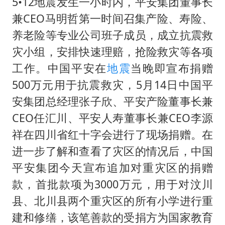
公司“上四休三”但要降薪1000元
5•12地震发生一小时内，平安集团董事长
兼CEO马明哲第一时间召集产险、寿险、
OpenAI为免费用户升级GPT-5.6 Luna
养老险等专业公司班子成员，成立抗震救
47岁妈妈突然产女 26岁女儿：很震惊
灾小组，安排快速理赔，抢险救灾等各项
97岁英国奶奶飞上天再破吉尼斯纪录
工作。中国平安在
地震
当晚即宣布捐赠
“中国蔬菜之乡”最高温达41.8℃
500万元用于抗震救灾，5月14日中国平
如何把百年大党建设得更加坚强有力？
安集团总经理张子欣、平安产险董事长兼
CEO任汇川、平安人寿董事长兼CEO李源
祥在四川省红十字会进行了现场捐赠。在
进一步了解和查看了灾区的情况后，中国
平安集团今天宣布追加对重灾区的捐赠
款，首批款项为3000万元，用于对汶川
县、北川县两个重灾区的所有小学进行重
建和修缮，该笔善款的受捐方为国家教育