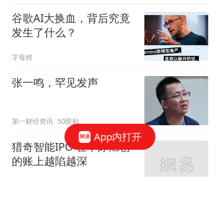
谷歌AI大换血，背后究竟
发生了什么？
字母榜
张一鸣，罕见发声
第一财经资讯
50跟贴
App内打开
猎奇智能IPO 在中际旭创
的账上越陷越深
星火Ember
85跟贴
商务部：对美国合规性测