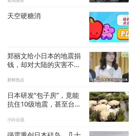
袁周院长
天空硬糖消
郑丽文给小日本的地震捐
钱，却对大陆的灾害不闻
不问
新鲜热点
日本研发“包子房”，竟能
抗住10级地震，甚至台风
来了都不怕
小白云说
强震重创日本硅岛，几十