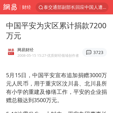
财经
泰交通部副部长回应中国人遭歧视手势
改名后的“青海拉面”店
中国平安为灾区累计捐款7200
段绚竞因公牺牲 年仅44岁
万元
1岁宝宝碰坏纸巾盒 宝妈被索赔924元
女子开一天一夜空调后二氧化碳中毒
网易财经
3723
男子结婚8年3个女儿均非亲生
2008-05-15 15:27
·优质财经领域创作者
“空调24小时开着更省电”不实
5月15日，中国平安宣布追加捐赠3000万
“不建议大家买深色蛋糕”
元人民币，用于重灾区汶川县、北川县所
台风白海豚逼近 暴雨大暴雨来袭
有小学的重建及修缮工作，平安的企业捐
男子杀人后逃进深山21年活得像野人
赠总额达到3500万元。
985博士后被曝在妻子孕期出轨后续