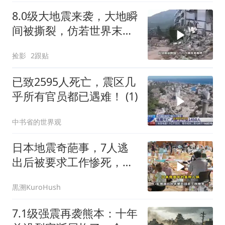
8.0级大地震来袭，大地瞬
间被撕裂，仿若世界末日
降临
捡影
2跟贴
已致2595人死亡，震区几
乎所有官员都已遇难！ (1)
中书省的世界观
日本地震奇葩事，7人逃
出后被要求工作惨死，救
援队先救猫后救人
黒溯KuroHush
7.1级强震再袭熊本：十年