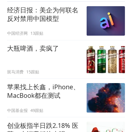
经济日报：美企为何联名
反对禁用中国模型
中国经济网
13跟贴
大瓶啤酒，卖疯了
斑马消费
15跟贴
苹果找上长鑫，iPhone、
MacBook都在测试
中国基金报
49跟贴
创业板指半日跌2.18% 医