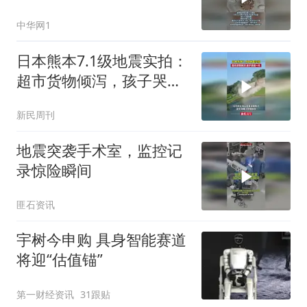
剧烈摇晃 亲历网友说“被
中华网1
摇醒”
日本熊本7.1级地震实拍：
超市货物倾泻，孩子哭成
一片
新民周刊
地震突袭手术室，监控记
录惊险瞬间
匪石资讯
宇树今申购 具身智能赛道
将迎“估值锚”
第一财经资讯
31跟贴