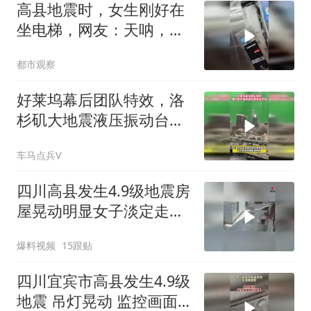
高县地震时，女生刚好在
坐电梯，网友：天呐，不
敢想像她该有多害怕
都市观察
好莱坞幕后团队特效，洛
杉矶大地震液压振动台实
拍
车马点兵V
四川高县发生4.9级地震房
屋晃动明显女子淡定走门
站门口玩手机
爆料视频
15跟贴
四川宜宾市高县发生4.9级
地震 吊灯晃动 监控画面