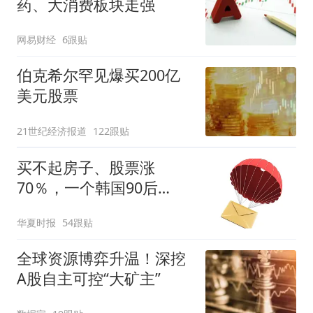
药、大消费板块走强
网易财经
6跟贴
伯克希尔罕见爆买200亿
美元股票
21世纪经济报道
122跟贴
买不起房子、股票涨
70％，一个韩国90后
的“突围”
华夏时报
54跟贴
全球资源博弈升温！深挖
A股自主可控“大矿主”