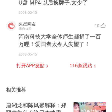
U盘 MP4 以后换牌子.太少了
2008-05-15
火星网友
10
来自火星
河南科技大学全体师生都捐了一百
万哩！爱国者太令人失望了！
2008-05-15
打开APP发贴
116
条跟贴
相关推荐
唐湘龙和陈凤馨解释：郑