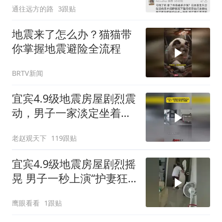
通往远方的路
3跟贴
地震来了怎么办？猫猫带
你掌握地震避险全流程
BRTV新闻
宜宾4.9级地震房屋剧烈震
动，男子一家淡定坐着不
逃跑！
老赵观天下
119跟贴
宜宾4.9级地震房屋剧烈摇
晃 男子一秒上演“护妻狂
魔”
鹰眼看看
1跟贴