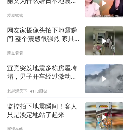
丽文为什么给日本地震捐
款！
爱屋鸳鸯
网友家摄像头拍下地震瞬
间 整个震感很强烈 家具
都在跟着震动
薪点看看
宜宾突发地震多栋房屋垮
塌，男子开车经过激动
飙“国粹”
老赵观天下
4113跟贴
监控拍下地震瞬间！客人
只是淡定地站了起来
新观在线