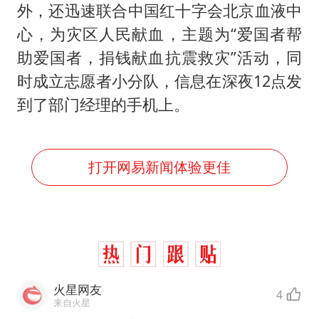
科创50指数跌幅扩大至2%
外，还迅速联合中国红十字会北京血液中
白海豚路径图
心，为灾区人民献血，主题为“爱国者帮
衡水中学发文贺校友任央视主持人
助爱国者，捐钱献血抗震救灾”活动，同
时成立志愿者小分队，信息在深夜12点发
大疆错失宇树
到了部门经理的手机上。
从科技创新看开局起步的时与势
打开网易新闻体验更佳
火星网友
4
来自火星