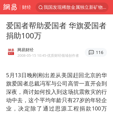
财经
我国发现稀散金属独立新矿物——乌斯河锗矿
小沈阳加盟《披荆斩棘》
爱国者帮助爱国者 华旗爱国者
新疆生产建设兵团生态环境局原局长被查
捐助100万
多地银行上调存款利率
朱一龙的鼻子怎么了
网易财经
116
三预警齐发 11个省份有大到暴雨
2008-05-15 10:45
·优质财经领域创作者
上海地铁4条线路全线停运
5月13日晚刚刚出差从美国赶回北京的华
上海鼓励居家办公
旗爱国者总裁冯军与公司高管一直开会到
4.2平卫生间补漏注胶花1.55万
深夜，商讨如何投入到这场抗震救灾的行
国乒连续两站无缘冠军
动中去，这个平均年龄只有27岁的年轻企
5万小车卖不动 微型代步车集体遇冷
业，决定除了通过思源工程捐款100万