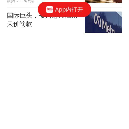
数据宝
19跟贴
App内打开
国际巨头，被判超60亿元
天价罚款
环球网资讯
40跟贴
一枚“回旋镖”，击中王思
聪
说财猫
1351跟贴
腾讯、字节、阿里，抢着
给打工人配「AI助理」
豹变
52跟贴
凌晨，突然下挫！美存储