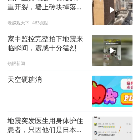
重开裂，墙上砖块掉落一
片狼藉！
老赵观天下
463跟贴
家中监控完整拍下地震来
临瞬间，震感十分猛烈
锐眼新闻
天空硬糖消
地震突发医生用身体护住
患者，只因他们是日本人
就该挖苦吗