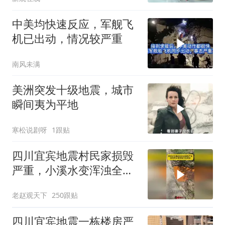
中美均快速反应，军舰飞
机已出动，情况较严重
南风未满
美洲突发十级地震，城市
瞬间夷为平地
寒松说剧呀
1跟贴
四川宜宾地震村民家损毁
严重，小溪水变浑浊全是
黄泥！
老赵观天下
250跟贴
四川宜宾地震一栋楼房严