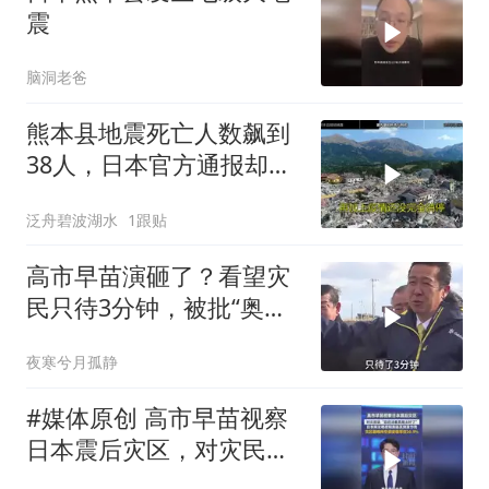
震
脑洞老爸
熊本县地震死亡人数飙到
38人，日本官方通报却藏
着这些细节
泛舟碧波湖水
1跟贴
高市早苗演砸了？看望灾
民只待3分钟，被批“奥特
曼式”视察
夜寒兮月孤静
#媒体原创 高市早苗视察
日本震后灾区，对灾民
说“您还活着真是太好