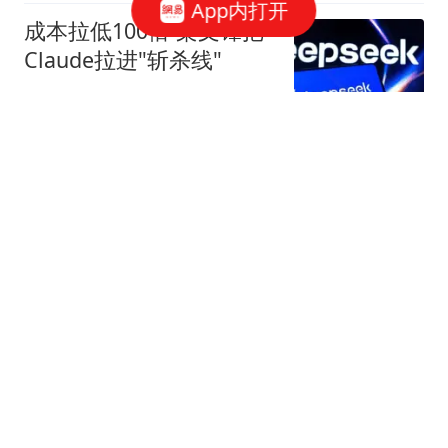
App内打开
成本拉低100倍 梁文锋把
Claude拉进"斩杀线"
字母榜
54跟贴
美国盯上了中国光模块
观察者网
37跟贴
国家邮政局依法对申通快
递有限公司立案调查
国家邮政局网站
50跟贴
存储"跌过头"了吗？三星