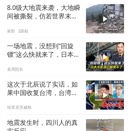
8.0级大地震来袭，大地瞬
间被撕裂，仿若世界末日
降临
捡影
2跟贴
一场地震，没想到“回旋
镖”这么快就来了，日本灾
区自己都受不了
袁周院长
这次于北辰说了实话，如
果中国收复台湾，台湾能
顶多久
埃里克茨威格
地震发生时，四川人的真
实反应