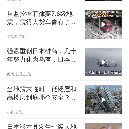
从监控看菲律宾7.6级地
震，震得大货车像有了生
命一样
雪糕电竞陪
强震重创日本硅岛，几十
年努力化为乌有，日本国
运到头了吗
侃侃世界之最
当地震来临时，低楼层和
高楼层到底哪个安全？看
完涨知识了
小白云说
日本熊本县发生七级大地