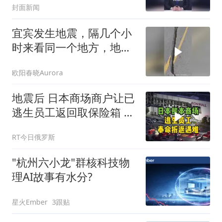
封面新闻
了”，日本网友晒视频质疑
其刻意作秀
宜宾发生地震，隔几个小
时来看同一个地方，地面
又沉下去了很多
欧阳春晓Aurora
地震后 日本商场商户让已
逃生员工返回取保险箱 致
2人死亡
RT今日俄罗斯
"杭州六小龙"群核科技物
理AI故事有水分?
星火Ember
3跟贴