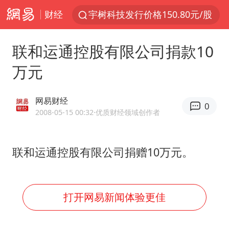
财经
宇树科技发行价格150.80元/股
我国编制完成新版全月地质图
联和运通控股有限公司捐款10
台风白海豚即将进入48小时警戒线
万元
郑国霖回应去景区上班被保安拦下
中央气象台发布台风黄色预警
网易财经
0
80后女柜员逆袭成4200亿银行副行长
2008-05-15 00:32
·优质财经领域创作者
感觉全东北都在等7号
联和运通控股有限公司捐赠10万元。
扎哈罗娃批广岛市长不提美国原子弹
女子利用漏洞0元薅走3000多件家电
金饰克价大幅跳涨
打开网易新闻体验更佳
泰国一女公务员妆容引争议 本人回应