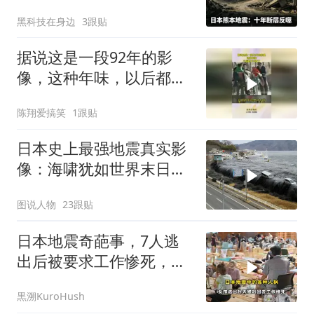
半导体供应链悬了
黑科技在身边
3跟贴
据说这是一段92年的影
像，这种年味，以后都不
会有了！
陈翔爱搞笑
1跟贴
日本史上最强地震真实影
像：海啸犹如世界末日，
一万五千人死亡
图说人物
23跟贴
日本地震奇葩事，7人逃
出后被要求工作惨死，救
援队先救猫后救人
黒溯KuroHush