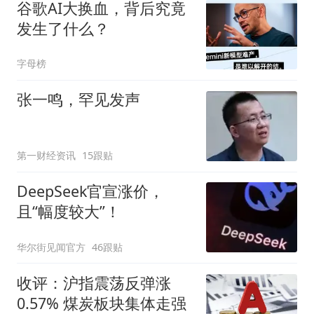
谷歌AI大换血，背后究竟
发生了什么？
字母榜
张一鸣，罕见发声
第一财经资讯
15跟贴
DeepSeek官宣涨价，
且“幅度较大”！
华尔街见闻官方
46跟贴
收评：沪指震荡反弹涨
0.57% 煤炭板块集体走强