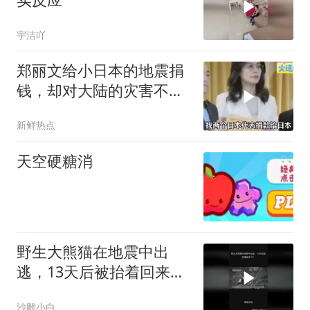
宇洁吖
郑丽文给小日本的地震捐
钱，却对大陆的灾害不闻
不问
新鲜热点
天空硬糖消
野生大熊猫在地震中出
逃，13天后被抬着回来
了！
沙雕小白