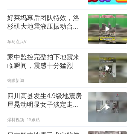
好莱坞幕后团队特效，洛
杉矶大地震液压振动台实
拍
车马点兵V
家中监控完整拍下地震来
临瞬间，震感十分猛烈
锐眼新闻
四川高县发生4.9级地震房
屋晃动明显女子淡定走门
站门口玩手机
爆料视频
15跟贴