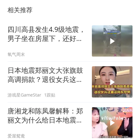
相关推荐
四川高县发生4.9级地震，
男子坐在房屋下，还好跑
得快逃过一劫
氧气周末
日本地震郑丽文大张旗鼓
高调捐款？退役女兵这番
话网友怒赞
游戏星GameStar
1跟贴
唐湘龙和陈凤馨解释：郑
丽文为什么给日本地震捐
款！
爱屋鸳鸯