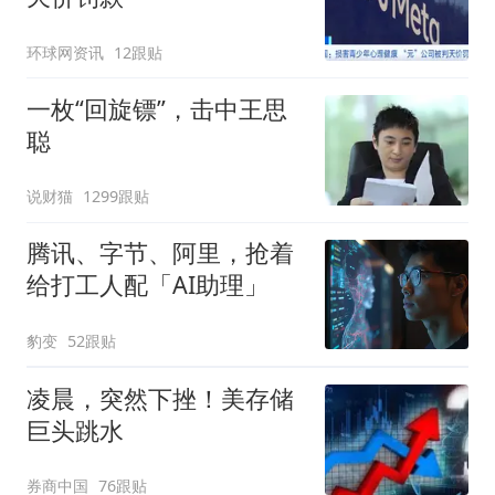
环球网资讯
12跟贴
一枚“回旋镖”，击中王思
聪
说财猫
1299跟贴
腾讯、字节、阿里，抢着
给打工人配「AI助理」
豹变
52跟贴
凌晨，突然下挫！美存储
巨头跳水
券商中国
76跟贴