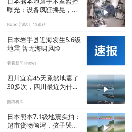
日本熊本地震手术室监控
曝光：设备疯狂摇晃，医
生俯身护住病人
Bobo字幕组
13跟贴
日本岩手县近海发生5.6级
地震 暂无海啸风险
看看新闻Knews
四川宜宾45天竟然地震了
30多次，四川最近为什么
总是地震？
熊猫机库
日本熊本7.1级地震实拍：
超市货物倾泻，孩子哭成