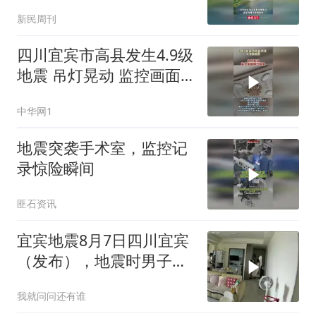
一片
新民周刊
四川宜宾市高县发生4.9级
地震 吊灯晃动 监控画面
剧烈摇晃 亲历网友说“被
中华网1
摇醒”
地震突袭手术室，监控记
录惊险瞬间
匪石资讯
宜宾地震8月7日四川宜宾
（发布），地震时男子第
一时间把老婆扶在怀里！
我就问问还有谁