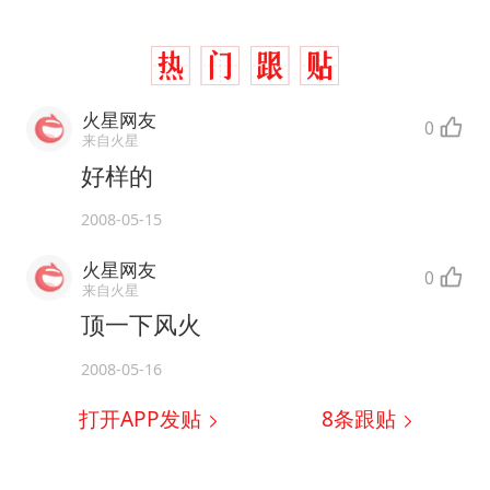
构建更高水平的全民健身公共服务体系
挡“张雪机车”民进党当局怕什么
灌溉水坝被隔成鱼塘 村民投诉20余年
火星网友
萌娃帮爷爷脱玉米 卖力干活超可爱
0
来自火星
奋力开创中国式现代化建设新局面
好样的
2008-05-15
火星网友
0
来自火星
顶一下风火
2008-05-16
打开APP发贴
8
条跟贴