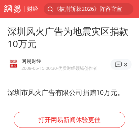
财经
《披荆斩棘2026》阵容官宣
国足U17与阿森纳决赛取消 并列冠军
深圳风火广告为地震灾区捐款
女子发现前夫婚内与第三者育子
10万元
王艺迪无缘横滨赛决赛
2025年小学教师减少13.19万
网易财经
8
王艺迪2-4不敌张本美和止步4强
2008-05-15 00:30
·优质财经领域创作者
以军士兵把枪口对准中国记者
深圳市风火广告有限公司捐赠10万元。
上门女婿出轨女邻居多年被判重婚罪
韩军前线部队连曝丑闻
《龙餐馆》 冲奖
打开网易新闻体验更佳
笔试第一被劝弃考涉事副校长被撤职