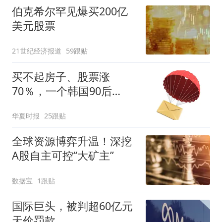
伯克希尔罕见爆买200亿
美元股票
21世纪经济报道
59跟贴
买不起房子、股票涨
70％，一个韩国90后
的“突围”
华夏时报
25跟贴
全球资源博弈升温！深挖
A股自主可控“大矿主”
数据宝
1跟贴
国际巨头，被判超60亿元
天价罚款