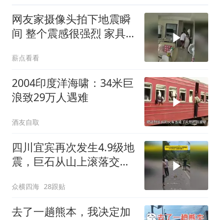
网友家摄像头拍下地震瞬
间 整个震感很强烈 家具
都在跟着震动
薪点看看
2004印度洋海啸：34米巨
浪致29万人遇难
酒友自取
四川宜宾再次发生4.9级地
震，巨石从山上滚落交通
堵塞
众横四海
28跟贴
去了一趟熊本，我决定加