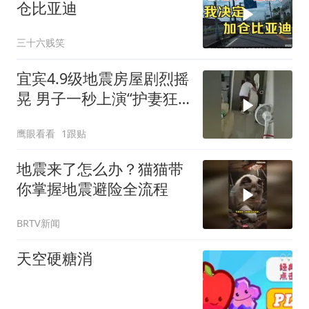
仓比亚迪
三十六贱笑
宜宾4.9级地震房屋剧烈摇
晃 男子一秒上演“护妻狂
魔”
鹰眼看看
1跟贴
地震来了怎么办？猫猫带
你掌握地震避险全流程
BRTV新闻
天空硬糖消