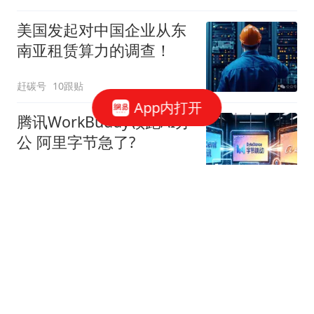
美国发起对中国企业从东
南亚租赁算力的调查！
赶碳号
10跟贴
App内打开
腾讯WorkBuddy领跑AI办
公 阿里字节急了?
星火Ember
80跟贴
39万亿美元，风险越来越
高了！
米筐投资
595跟贴
官方回应西安国企拖欠工