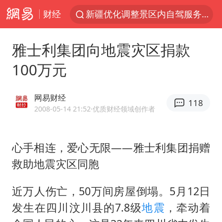
财经
新疆优化调整景区内自驾服务费
上四休三，但降薪1000元，你接受吗？
雅士利集团向地震灾区捐款
黄金牛市回来了吗
100万元
情侣平潭拍日出坠崖1死1伤
台当局重金为“台独”织“皇帝新衣”
网易财经
118
白海豚将正面袭击贯穿浙江
2008-05-14 21:52
·优质财经领域创作者
微信又有新功能，你可以“撤回”你的撤回了！
心手相连，爱心无限——雅士利集团捐赠
几元成本的AI广告导致千万市值蒸发
救助地震灾区同胞
《欢迎来龙餐馆》口碑
杭州全市有序停课
近万人伤亡，50万间房屋倒塌。5月12日
商场现钱学森巨幅海报 负责人回应
发生在四川汶川县的7.8级
地震
，牵动着