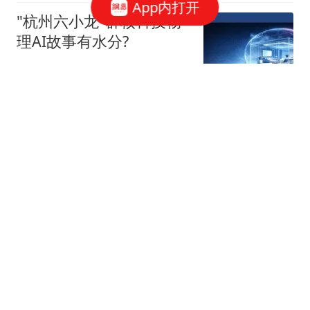
App内打开
"杭州六小龙"群核科技物
理AI故事有水分?
星火Ember
40跟贴
宇树科技，发行价确定了
博闻财经
40跟贴
谷歌AI大换血，背后究竟
发生了什么？
字母榜
张一鸣，罕见发声