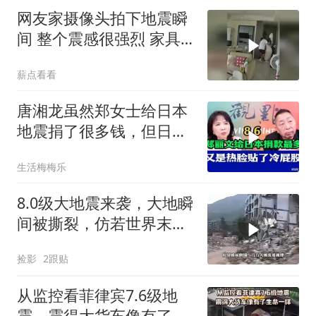
网友家摄像头拍下地震瞬
间 整个震感很强烈 家具
都在跟着震动
薪点看看
唐湘龙虽然郑女士给日本
地震捐了很多钱，但日本
只认民进党！
生活梅梅乐
8.0级大地震来袭，大地瞬
间被撕裂，仿若世界末日
降临
捡影
2跟贴
从监控看菲律宾7.6级地
震，震得大货车像有了生