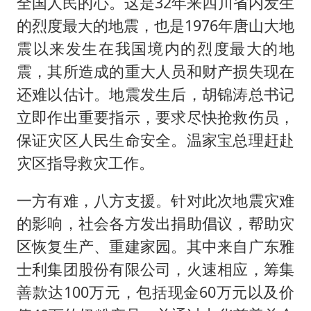
“不怕六爷挂得多 就怕六爷挂一颗”
全国人民的心。这是32年来四川省内发生
的烈度最大的地震，也是1976年唐山大地
全民健身事业高质量发展
震以来发生在我国境内的烈度最大的地
WTT瑞典大满贯女单签表出炉
震，其所造成的重大人员和财产损失现在
36岁男演员成景区NPC后人气爆棚
还难以估计。地震发生后，胡锦涛总书记
乐享全民健身 共筑健康中国
立即作出重要指示，要求尽快抢救伤员，
保证灾区人民生命安全。温家宝总理赶赴
灾区指导救灾工作。
一方有难，八方支援。针对此次地震灾难
的影响，社会各方发出捐助倡议，帮助灾
区恢复生产、重建家园。其中来自广东雅
士利集团股份有限公司，火速相应，筹集
善款达100万元，包括现金60万元以及价