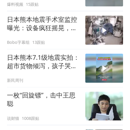
爆料视频
15跟贴
日本熊本地震手术室监控
曝光：设备疯狂摇晃，医
生俯身护住病人
Bobo字幕组
13跟贴
日本熊本7.1级地震实拍：
超市货物倾泻，孩子哭成
一片
新民周刊
一枚“回旋镖”，击中王思
聪
说财猫
1008跟贴