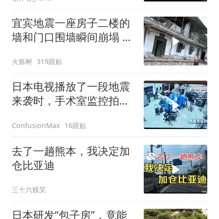
宜宾地震一座房子二楼的
墙和门口围墙瞬间崩塌 门
口一片狼藉
火炼树
319跟贴
日本电视播放了一段地震
来袭时，手术室监控拍到
的情景
16跟贴
ConfusionMax
去了一趟熊本，我决定加
仓比亚迪
三十六贱笑
日本研发“包子房”，竟能