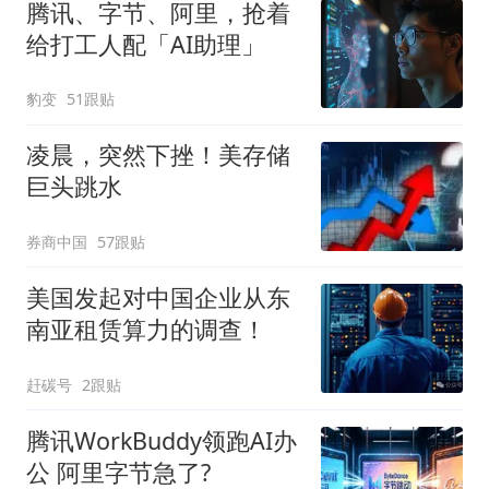
腾讯、字节、阿里，抢着
给打工人配「AI助理」
豹变
51跟贴
凌晨，突然下挫！美存储
巨头跳水
券商中国
57跟贴
美国发起对中国企业从东
南亚租赁算力的调查！
赶碳号
2跟贴
腾讯WorkBuddy领跑AI办
公 阿里字节急了?