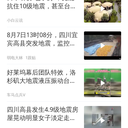
抗住10级地震，甚至台风
来了都不怕
小白云说
8月7日13时08分，四川宜
宾高县突发地震，监控记
录下的一幕，愿平
弱电大林
1跟贴
好莱坞幕后团队特效，洛
杉矶大地震液压振动台实
拍
车马点兵V
四川高县发生4.9级地震房
屋晃动明显女子淡定走门
站门口玩手机