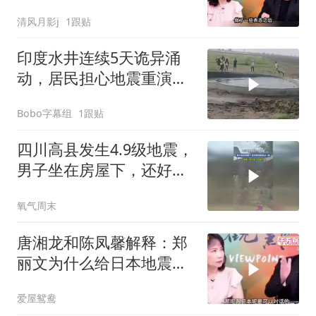
清风月影j
1跟贴
印度水井连续5天诡异涌
动，居民担心地震重演：
曾有2万人遇难
Bobo字幕组
1跟贴
四川高县发生4.9级地震，
男子坐在房屋下，还好跑
得快逃过一劫
氧气周末
唐湘龙和陈凤馨解释：郑
丽文为什么给日本地震捐
款！
爱屋鸳鸯