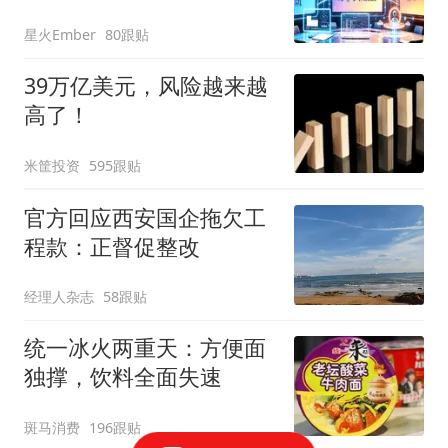
星火Ember
80跟贴
39万亿美元，风险越来越
高了！
米筐投资
595跟贴
官方回应西安国企拖欠工
程款：正督促整改
经理人杂志
58跟贴
统一冰火两重天：方便面
独撑，饮料全面失速
斑马消费
196跟贴