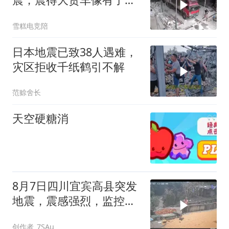
命一样
雪糕电竞陪
日本地震已致38人遇难，
灾区拒收千纸鹤引不解
范赊舍长
天空硬糖消
8月7日四川宜宾高县突发
地震，震感强烈，监控拍
下的一幕，愿平安
创作者_7SAu