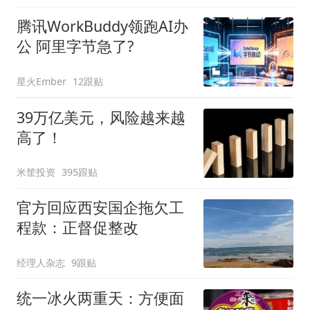
腾讯WorkBuddy领跑AI办
公 阿里字节急了?
星火Ember
12跟贴
39万亿美元，风险越来越
高了！
米筐投资
395跟贴
官方回应西安国企拖欠工
程款：正督促整改
经理人杂志
9跟贴
统一冰火两重天：方便面