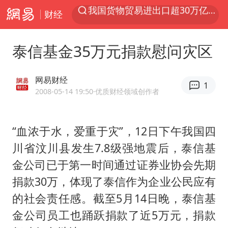
财经
上半年我国机械工业经济运行稳中有进
台风白海豚加强
泰信基金35万元捐款慰问灾区
官方通报教师招聘笔试前13名被淘汰
国防部回应日本试射“战斧”导弹
网易财经
1
广东雷州通报特教老师招聘违规事件
2008-05-14 19:50
·优质财经领域创作者
A股三大股指收涨
“血浓于水，爱重于灾”，12日下午我国四
“立秋的第一杯奶茶”又爆单了
川省汶川县发生7.8级强地震后，泰信基
泰国校园枪击案死亡人数升至7人
金公司已于第一时间通过证券业协会先期
泰国枪击案凶手先杀祖父母后行凶
捐款30万，体现了泰信作为企业公民应有
宇树科技中一签需缴款7.54万元
的社会责任感。截至5月14日晚，泰信基
国防部：坚决反制任何闹海挑衅图谋
金公司员工也踊跃捐款了近5万元，捐款