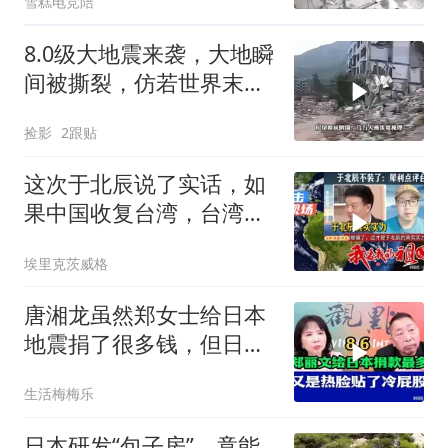
雪糕电竞陪
8.0级大地震来袭，大地瞬
间被撕裂，仿若世界末日
降临
捡影
2跟贴
这次于北辰说了实话，如
果中国收复台湾，台湾能
顶多久
埃里克茨威格
唐湘龙虽然郑女士给日本
地震捐了很多钱，但日本
只认民进党！
生活梅梅乐
日本研发“包子房”，竟能