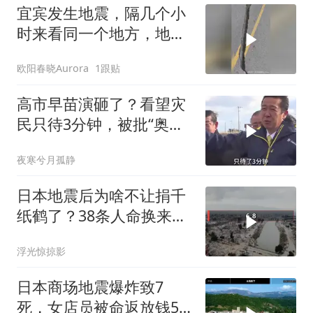
宜宾发生地震，隔几个小
时来看同一个地方，地面
又沉下去了很多
欧阳春晓Aurora
1跟贴
高市早苗演砸了？看望灾
民只待3分钟，被批“奥特
曼式”视察
夜寒兮月孤静
日本地震后为啥不让捐千
纸鹤了？38条人命换来的
教训
浮光惊掠影
日本商场地震爆炸致7
死，女店员被命返放钱5