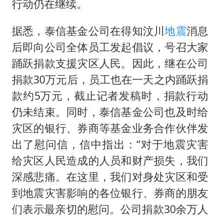
四川宜宾市高县发生4.9级地震
行动仍在继续。
台湾海峡南口北上船舶实施交通管制
据悉，泰信基金公司在得知汶川
地震
消息
“新疆阿勒泰八月能滑雪”不实
后即向公司全体员工发起倡议，号召大家
江苏发布台风蓝色预警
踊跃捐款支援灾区人民。因此，继在公司
向鹏0-3不敌张本智和
捐款30万元后，员工也在一天之内踊跃捐
今日立秋你咬秋了吗
款约5万元，截止记者发稿时，捐款行动
仍未结束。同时，泰信基金公司也及时给
东方之约 相约未来
灾区的银行、券商等基金业务合作伙伴发
出了慰问信，信中指出：“对于地震灾害
给灾区人民造成的人员和财产损失，我们
深感悲痛。在这里，我们对身处灾区和受
到地震灾害影响的各位银行、券商的朋友
们表示最亲切的慰问。公司捐款30余万人