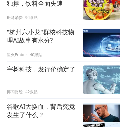
独撑，饮料全面失速
斑马消费
94跟贴
"杭州六小龙"群核科技物
理AI故事有水分?
星火Ember
40跟贴
宇树科技，发行价确定了
博闻财经
42跟贴
谷歌AI大换血，背后究竟
发生了什么？