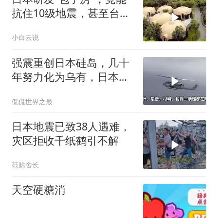
抗住10级地震，甚至台风
来了都不怕
小白云说
强震重创日本硅岛，几十
年努力化为乌有，日本国
运到头了吗
侃侃世界之最
日本地震已致38人遇难，
灾区拒收千纸鹤引不解
范赊舍长
天空硬糖消