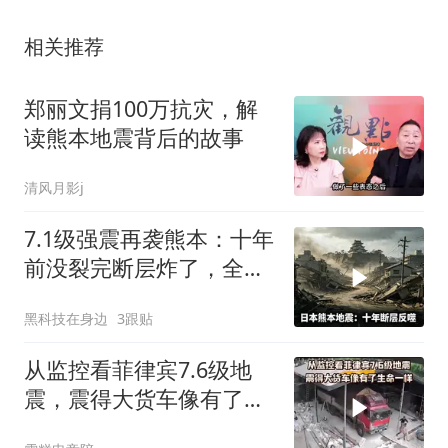
相关推荐
郑丽文捐100万抗灾，解
读熊本地震背后的故事
清风月影j
7.1级强震再袭熊本：十年
前没裂完断层炸了，全球
半导体供应链悬了
黑科技在身边
3跟贴
从监控看菲律宾7.6级地
震，震得大货车像有了生
命一样