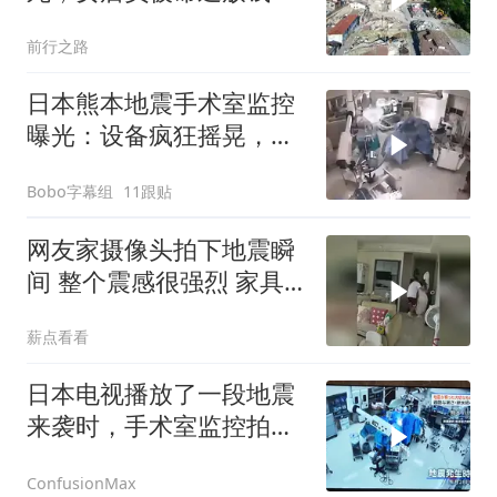
分钟后遇难
前行之路
日本熊本地震手术室监控
曝光：设备疯狂摇晃，医
生俯身护住病人
Bobo字幕组
11跟贴
网友家摄像头拍下地震瞬
间 整个震感很强烈 家具
都在跟着震动
薪点看看
日本电视播放了一段地震
来袭时，手术室监控拍到
的情景
ConfusionMax