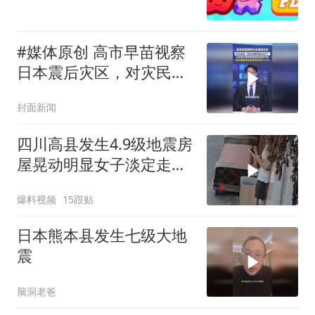
#媒体原创 高市早苗视察
日本震后灾区，对灾民
说“您还活着真是太好
封面新闻
了”，日本网友晒视频质疑
其刻意作秀
四川高县发生4.9级地震房
屋晃动明显女子淡定走门
站门口玩手机
爆料视频
15跟贴
日本熊本县发生七级大地
震
脑洞老爸