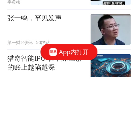
字母榜
张一鸣，罕见发声
第一财经资讯
50跟贴
App内打开
猎奇智能IPO 在中际旭创
的账上越陷越深
星火Ember
85跟贴
商务部：对美国合规性测
试公司采取反制措施
商务部网站