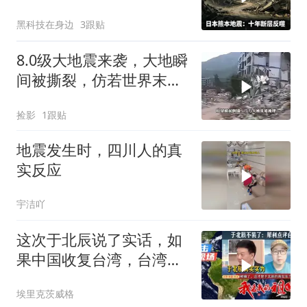
半导体供应链悬了
黑科技在身边
3跟贴
8.0级大地震来袭，大地瞬
间被撕裂，仿若世界末日
降临
捡影
1跟贴
地震发生时，四川人的真
实反应
宇洁吖
这次于北辰说了实话，如
果中国收复台湾，台湾能
顶多久
埃里克茨威格