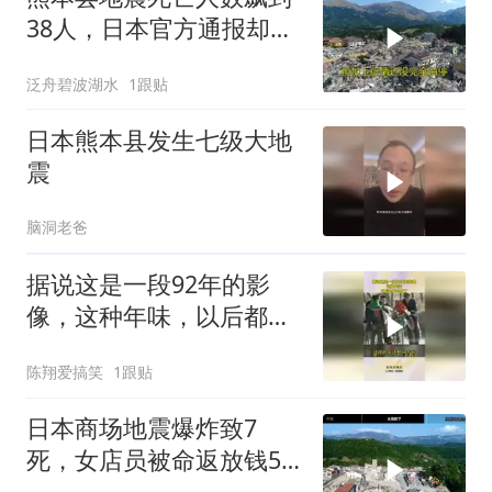
38人，日本官方通报却藏
着这些细节
泛舟碧波湖水
1跟贴
日本熊本县发生七级大地
震
脑洞老爸
据说这是一段92年的影
像，这种年味，以后都不
会有了！
陈翔爱搞笑
1跟贴
日本商场地震爆炸致7
死，女店员被命返放钱5
分钟后遇难