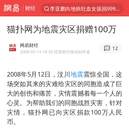
财经
李亚鹏向地铁吐血女孩捐99999元
服务提质，内需扩容有保障
猫扑网为地震灾区捐赠100万
宝妈回应打疫苗护士被指不专业
美股收盘：道指再创历史新高
网易财经
12
人贩子“梅姨”真实姓名曝光
2008-05-14 18:28
·优质财经领域创作者
被错换37年女子起诉医院：本不需辍学
2008年5月12日，汶川
地震
震惊全国，这
“老头乐”悬挂“蒙H好几个8”上路
场突如其来的灾难给灾区的同胞造成了巨
强台风白海豚逐渐向我国靠近
大的创伤和痛苦，灾情震撼着每一个人的
被一条街帮助的“煎饼叔叔”去世
心灵。为帮助我们的同胞战胜灾害，针对
《Monica》填词人黎彼得去世
灾情，猫扑网已向灾区捐款100万人民
为鼓励女儿 41岁妈妈考上985研究生
币。