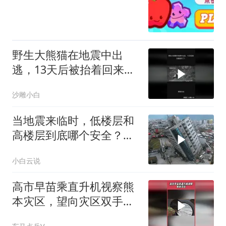
野生大熊猫在地震中出
逃，13天后被抬着回来
了！
沙雕小白
当地震来临时，低楼层和
高楼层到底哪个安全？看
完涨知识了
小白云说
高市早苗乘直升机视察熊
本灾区，望向灾区双手合
十，网友疑问：地震过了