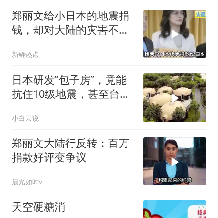
郑丽文给小日本的地震捐
钱，却对大陆的灾害不闻
不问
新鲜热点
日本研发“包子房”，竟能
抗住10级地震，甚至台风
来了都不怕
小白云说
郑丽文大陆行反转：百万
捐款好评变争议
晨光如昨v
天空硬糖消