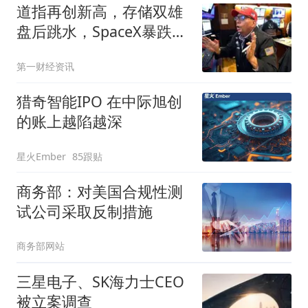
道指再创新高，存储双雄
盘后跳水，SpaceX暴跌超
13%，黄金大涨收复4200
第一财经资讯
美元
猎奇智能IPO 在中际旭创
的账上越陷越深
星火Ember
85跟贴
商务部：对美国合规性测
试公司采取反制措施
商务部网站
三星电子、SK海力士CEO
被立案调查