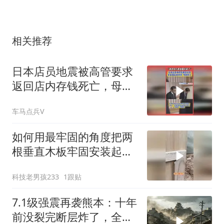
相关推荐
日本店员地震被高管要求
返回店内存钱死亡，母
亲：再也回不来了
车马点兵V
如何用最牢固的角度把两
根垂直木板牢固安装起
来，再大地震都不怕
科技老男孩233
1跟贴
7.1级强震再袭熊本：十年
前没裂完断层炸了，全球