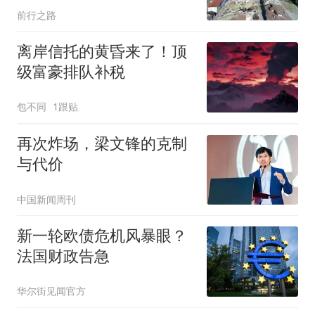
前行之路
离岸信托的黄昏来了！顶
级富豪排队补税
包不同
1跟贴
再次炸场，梁文锋的克制
与代价
中国新闻周刊
新一轮欧债危机风暴眼？
法国财政告急
华尔街见闻官方