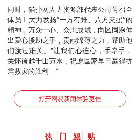
从硬核数据看中国硬核实力
同时，猫扑网人力资源部代表公司号召全
河南：领导干部要带头休假
体员工大力发扬“一方有难、八方支援”的
中方公布5项对美反制措施
精神，万众一心、众志成城，向区同胞伸
13岁少年白天写作业晚上夜市炒粉
出爱心援助之手，贡献绵薄之力，帮助他
外交部回应日本将中国列为最大挑战
们渡过难关。“让我们心连心，手牵手，
22岁女生南太行山失联已超十天
关怀跨越千山万水，祝愿国家早日赢得抗
震救灾的胜利！”
华为新款折叠屏电脑24999元起
坚持党全面领导和党中央集中统一领导
打开网易新闻体验更佳