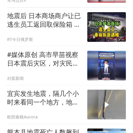
车马点兵V
一个礼拜才去？
地震后 日本商场商户让已
逃生员工返回取保险箱 致
2人死亡
RT今日俄罗斯
#媒体原创 高市早苗视察
日本震后灾区，对灾民
说“您还活着真是太好
封面新闻
了”，日本网友晒视频质疑
其刻意作秀
宜宾发生地震，隔几个小
时来看同一个地方，地面
又沉下去了很多
欧阳春晓Aurora
熊本县地震死亡人数飙到