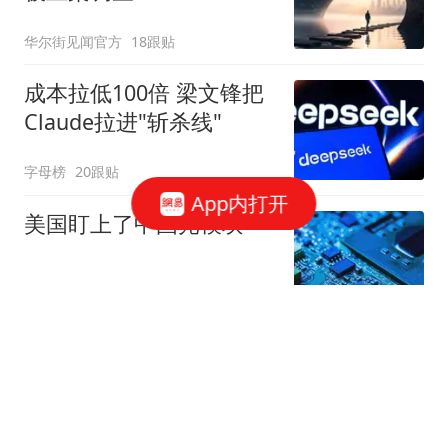
华尔街见闻官方
18跟贴
成本拉低100倍 梁文锋把
Claude拉进"斩杀线"
字母榜
20跟贴
App内打开
美国盯上了中国光模块
观察者网
252跟贴
国家邮政局依法对申通快
递有限公司立案调查
国家邮政局网站
50跟贴