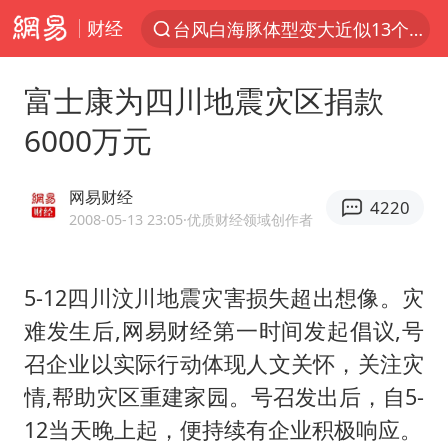
台风白海豚体型变大近似13个浙江面积
财经
夜幕落下 运动上场
美国将对多晶硅衍生品加征15%关税
富士康为四川地震灾区捐款
泰交通部副部长回应中国人遭歧视手势
6000万元
改名后的“青海拉面”店
网易财经
勒沃库森U17主帅盛赞赵松源
4220
2008-05-13 23:05
·优质财经领域创作者
台军“汉光秀”开场闹剧多
段绚竞因公牺牲 年仅44岁
5-12四川汶川地震灾害损失超出想像。灾
1岁宝宝碰坏纸巾盒 宝妈被索赔924元
难发生后,网易财经第一时间发起倡议,号
女子开一天一夜空调后二氧化碳中毒
召企业以实际行动体现人文关怀，关注灾
情,帮助灾区重建家园。号召发出后，自5-
97岁英国奶奶飞上天再破吉尼斯纪录
12当天晚上起，便持续有企业积极响应。
“空调24小时开着更省电”不实