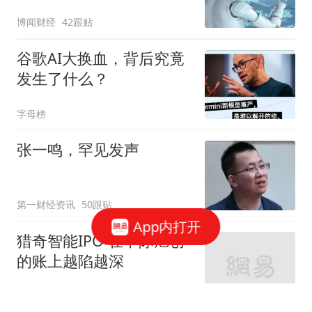
博闻财经
42跟贴
谷歌AI大换血，背后究竟
发生了什么？
字母榜
张一鸣，罕见发声
第一财经资讯
50跟贴
App内打开
猎奇智能IPO 在中际旭创
的账上越陷越深
星火Ember
85跟贴