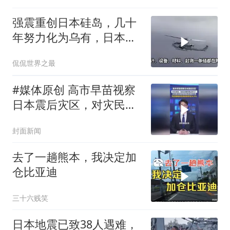
强震重创日本硅岛，几十
年努力化为乌有，日本国
运到头了吗
侃侃世界之最
#媒体原创 高市早苗视察
日本震后灾区，对灾民
说“您还活着真是太好
封面新闻
了”，日本网友晒视频质疑
其刻意作秀
去了一趟熊本，我决定加
仓比亚迪
三十六贱笑
日本地震已致38人遇难，