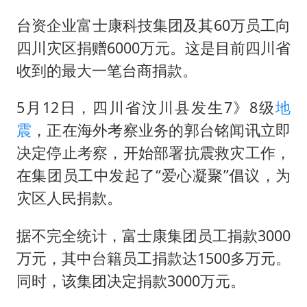
“不建议大家买深色蛋糕”
台资企业富士康科技集团及其60万员工向
男子结婚8年3个女儿均非亲生
四川灾区捐赠6000万元。这是目前四川省
收到的最大一笔台商捐款。
男子杀人后逃进深山21年活得像野人
985博士后被曝在妻子孕期出轨后续
5月12日，四川省汶川县发生7》8级
地
公司“上四休三”但要降薪1000元
震
，正在海外考察业务的郭台铭闻讯立即
47岁妈妈突然产女 26岁女儿：很震惊
决定停止考察，开始部署抗震救灾工作，
如何把百年大党建设得更加坚强有力？
在集团员工中发起了“爱心凝聚”倡议，为
灾区人民捐款。
据不完全统计，富士康集团员工捐款3000
万元，其中台籍员工捐款达1500多万元。
同时，该集团决定捐款3000万元。