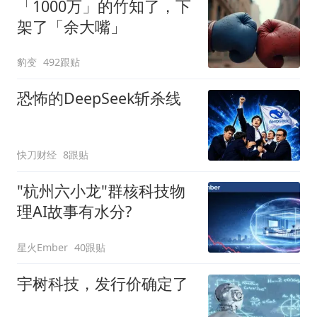
「1000万」的竹知了，下
架了「余大嘴」
豹变
492跟贴
恐怖的DeepSeek斩杀线
快刀财经
8跟贴
"杭州六小龙"群核科技物
理AI故事有水分?
星火Ember
40跟贴
宇树科技，发行价确定了