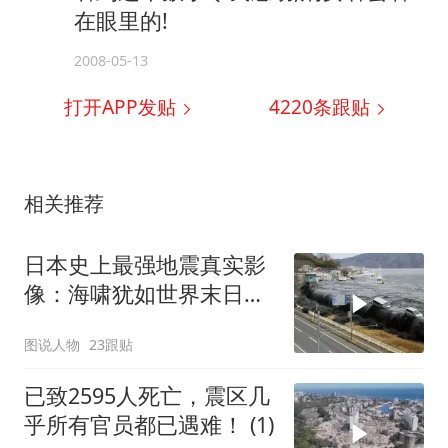
在眼里的!
2008-05-13
打开APP发贴
4220
条跟贴
相关推荐
日本史上最强地震真实影
像：海啸犹如世界末日，
一万五千人死亡
图说人物
23跟贴
已致2595人死亡，震区几
乎所有官员都已遇难！ (1)