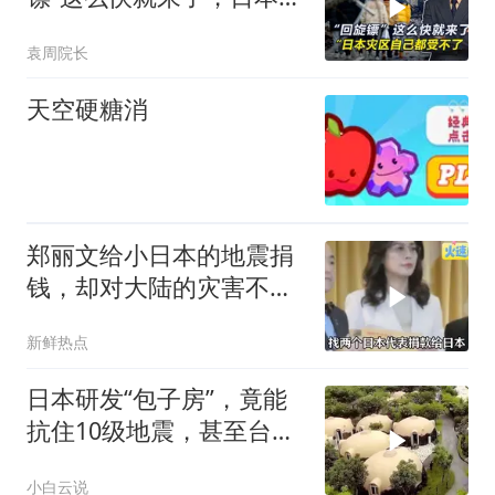
区自己都受不了
袁周院长
天空硬糖消
郑丽文给小日本的地震捐
钱，却对大陆的灾害不闻
不问
新鲜热点
日本研发“包子房”，竟能
抗住10级地震，甚至台风
来了都不怕
小白云说