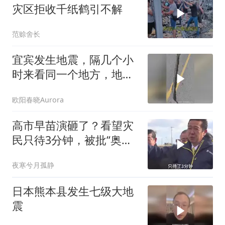
灾区拒收千纸鹤引不解
范赊舍长
宜宾发生地震，隔几个小
时来看同一个地方，地面
又沉下去了很多
欧阳春晓Aurora
高市早苗演砸了？看望灾
民只待3分钟，被批“奥特
曼式”视察
夜寒兮月孤静
日本熊本县发生七级大地
震