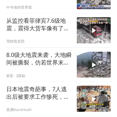
中书省的世界观
从监控看菲律宾7.6级地
震，震得大货车像有了生
命一样
雪糕电竞陪
8.0级大地震来袭，大地瞬
间被撕裂，仿若世界末日
降临
捡影
2跟贴
日本地震奇葩事，7人逃
出后被要求工作惨死，救
援队先救猫后救人
黒溯KuroHush