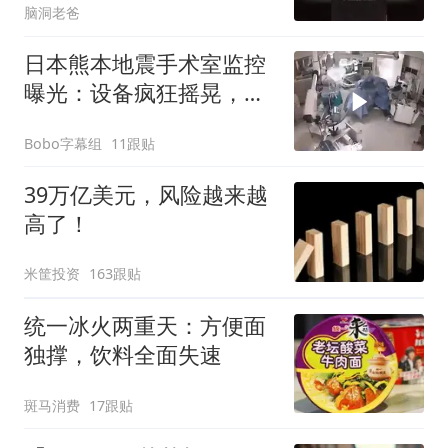
脑洞老爸
日本熊本地震手术室监控
曝光：设备疯狂摇晃，医
生俯身护住病人
Bobo字幕组
11跟贴
39万亿美元，风险越来越
高了！
米筐投资
163跟贴
统一冰火两重天：方便面
独撑，饮料全面失速
斑马消费
17跟贴