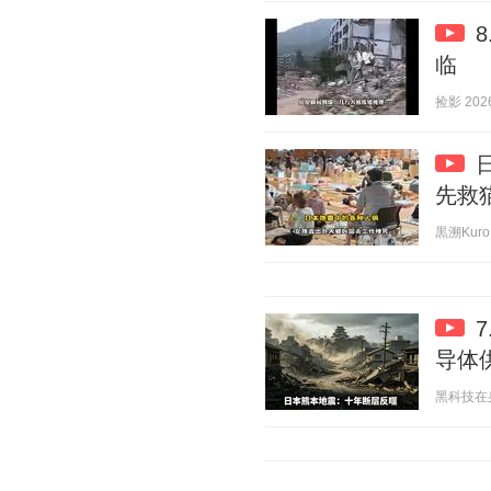
临
捡影 2026
先救
黒溯KuroH
导体
黑科技在身边