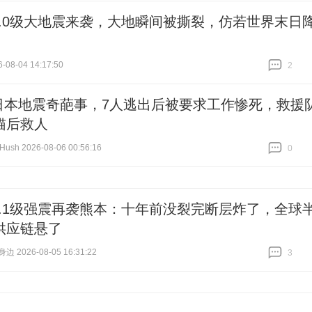
8.0级大地震来袭，大地瞬间被撕裂，仿若世界末日
-08-04 14:17:50
2
跟贴
2
日本地震奇葩事，7人逃出后被要求工作惨死，救援
猫后救人
ush 2026-08-06 00:56:16
0
跟贴
0
7.1级强震再袭熊本：十年前没裂完断层炸了，全球
供应链悬了
 2026-08-05 16:31:22
3
跟贴
3