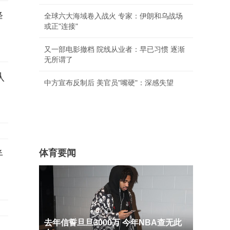
降
全球六大海域卷入战火 专家：伊朗和乌战场
或正"连接"
又一部电影撤档 院线从业者：早已习惯 逐渐
无所谓了
队
中方宣布反制后 美官员"嘴硬"：深感失望
体育要闻
半
去年信誓旦旦3000万 今年NBA查无此