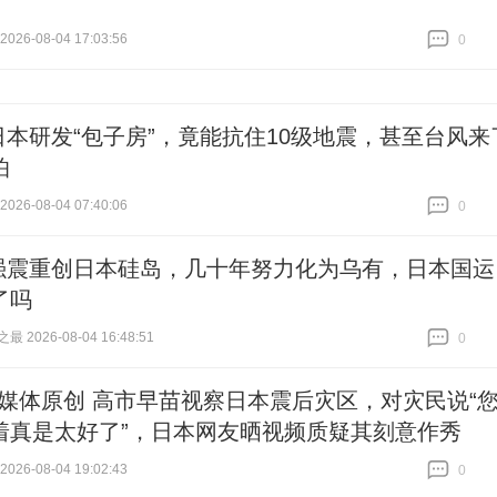
26-08-04 17:03:56
0
跟贴
0
日本研发“包子房”，竟能抗住10级地震，甚至台风来
怕
26-08-04 07:40:06
0
跟贴
0
强震重创日本硅岛，几十年努力化为乌有，日本国运
了吗
 2026-08-04 16:48:51
0
跟贴
0
#媒体原创 高市早苗视察日本震后灾区，对灾民说“
着真是太好了”，日本网友晒视频质疑其刻意作秀
26-08-04 19:02:43
0
跟贴
0