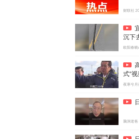
财联社 202
沉下
欧阳春晓Aur
式”视
夜寒兮月孤静
脑洞老爸 20