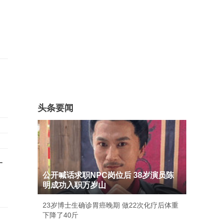
头条要闻
一
公开喊话求职NPC岗位后 38岁演员陈
明成功入职万岁山
23岁博士生确诊胃癌晚期 做22次化疗后体重
下降了40斤