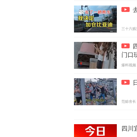
三十六贱笑 2
门口
爆料视频 20
范赊舍长 20
四川