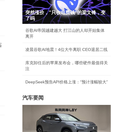
突然涨价，"只收电费钱"的梁文锋，变
了吗
谷歌AI帝国越建越大 打江山的人却开始集体
离开
站
凌晨谷歌AI地震！4位大牛离职 CEO退居二线
库克卸任后的苹果发布会，哪些硬件最值得关
注
DeepSeek预告API价格上涨：“预计涨幅较大”
汽车要闻