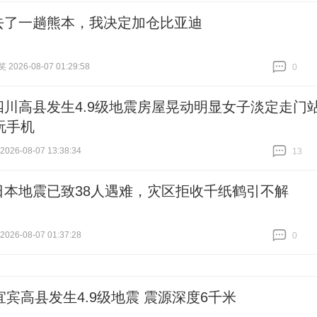
去了一趟熊本，我决定加仓比亚迪
026-08-07 01:29:58
0
跟贴
0
四川高县发生4.9级地震房屋晃动明显女子淡定走门
玩手机
26-08-07 13:38:34
13
跟贴
13
日本地震已致38人遇难，灾区拒收千纸鹤引不解
26-08-07 01:37:28
0
跟贴
0
宜宾高县发生4.9级地震 震源深度6千米