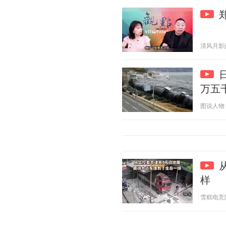
清风月影j 2
万五
图说人物 20
样
雪糕电竞陪 2