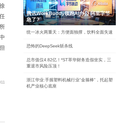
徐
腾讯WorkBuddy领跑AI办公 阿里字节
任
急了?
所
统一冰火两重天：方便面独撑，饮料全面失速
中
恐怖的DeepSeek斩杀线
但
总市值仅4.82亿！*ST萃华财务造假坐实，三
重退市风险压顶！
浙江华业:手握塑料机械行业“金箍棒”，托起塑
11
机产业核心底座