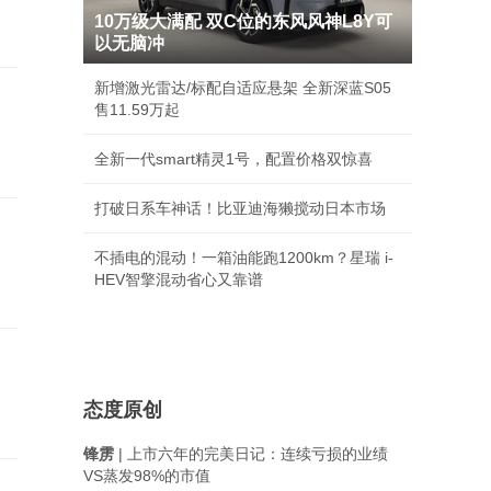
10万级大满配 双C位的东风风神L8Y可
以无脑冲
新增激光雷达/标配自适应悬架 全新深蓝S05
售11.59万起
全新一代smart精灵1号，配置价格双惊喜
打破日系车神话！比亚迪海獭搅动日本市场
不插电的混动！一箱油能跑1200km？星瑞 i-
HEV智擎混动省心又靠谱
态度原创
锋雳
| 上市六年的完美日记：连续亏损的业绩
VS蒸发98%的市值