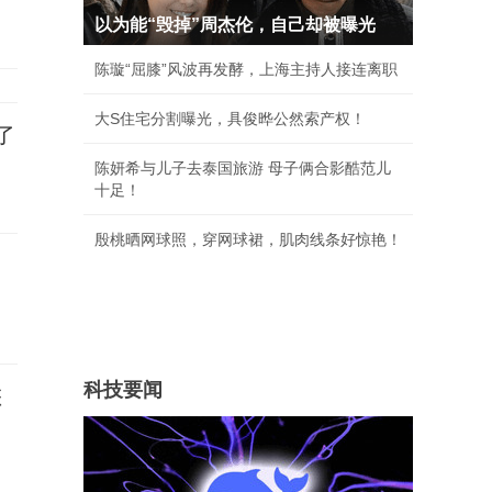
以为能“毁掉”周杰伦，自己却被曝光
陈璇“屈膝”风波再发酵，上海主持人接连离职
大S住宅分割曝光，具俊晔公然索产权！
了
陈妍希与儿子去泰国旅游 母子俩合影酷范儿
十足！
殷桃晒网球照，穿网球裙，肌肉线条好惊艳！
科技要闻
您