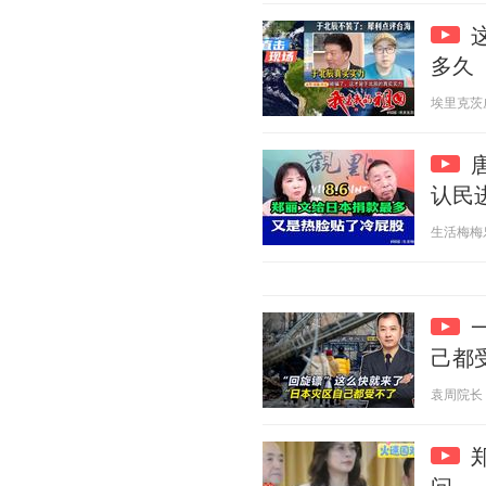
多久
埃里克茨威格
认民
生活梅梅乐 2
己都
袁周院长 20