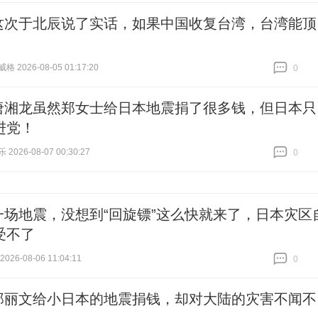
这次于北辰说了实话，如果中国收复台湾，台湾能顶
 2026-08-05 01:17:20
0
跟贴
0
唐湘龙虽然郑女士给日本地震捐了很多钱，但日本只
进党！
026-08-07 00:30:27
0
跟贴
0
一场地震，没想到“回旋镖”这么快就来了，日本灾区
受不了
26-08-06 11:04:11
0
跟贴
0
郑丽文给小日本的地震捐钱，却对大陆的灾害不闻不