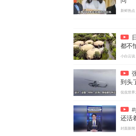
问
新鲜热点 20
都不
小白云说 20
到头
侃侃世界之最
还活
封面新闻 20