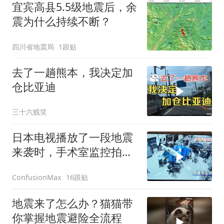
宜宾高县5.5级地震后，余
震为什么持续不断？
四川省地震局
1跟贴
去了一趟熊本，我决定加
仓比亚迪
三十六贱笑
日本电视播放了一段地震
来袭时，手术室监控拍到
的情景
16跟贴
ConfusionMax
地震来了怎么办？猫猫带
你掌握地震避险全流程