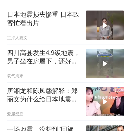
日本地震损失惨重 日本政
客忙着出片
主持人嘉文
四川高县发生4.9级地震，
男子坐在房屋下，还好跑
得快逃过一劫
氧气周末
唐湘龙和陈凤馨解释：郑
丽文为什么给日本地震捐
款！
爱屋鸳鸯
一场地震，没想到“回旋