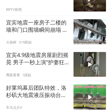
BRTV新闻
宜宾地震一座房子二楼的
墙和门口围墙瞬间崩塌 门
口一片狼藉
火炼树
319跟贴
宜宾4.9级地震房屋剧烈摇
晃 男子一秒上演“护妻狂
魔”
鹰眼看看
1跟贴
好莱坞幕后团队特效，洛
杉矶大地震液压振动台实
拍
车马点兵V