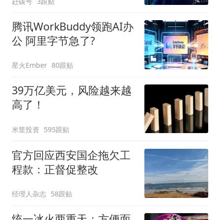
赶碳号
3跟贴
腾讯WorkBuddy领跑AI办
公 阿里字节急了?
星火Ember
80跟贴
39万亿美元，风险越来越
高了！
米筐投资
595跟贴
官方回应西安国企拖欠工
程款：正督促整改
经理人杂志
58跟贴
统一冰火两重天：方便面