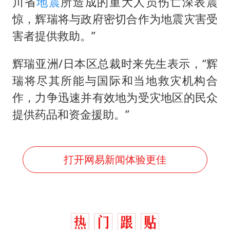
36岁男演员成景区NPC后人气爆棚
川省
地震
所造成的重大人员伤亡深表震
惊，辉瑞将与政府密切合作为地震灾害受
宇树王兴兴被问了360多个问题
害者提供救助。”
全民健身事业高质量发展
唐田赛前发布会上引用《孙子兵法》
辉瑞亚洲/日本区总裁时来先生表示，“辉
台当局重金为“台独”织“皇帝新衣”
瑞将尽其所能与国际和当地救灾机构合
作，力争迅速并有效地为受灾地区的民众
检测列车撞人致11死2伤 涉事单位被罚
提供药品和资金援助。”
商场现钱学森巨幅海报 负责人回应
乐享全民健身 共筑健康中国
打开网易新闻体验更佳