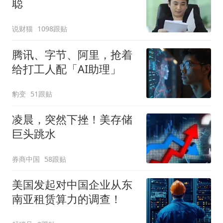
聪
说财猫
1098跟贴
腾讯、字节、阿里，抢着
给打工人配「AI助理」
豹变
51跟贴
凌晨，突然下挫！美存储
巨头跳水
券商中国
58跟贴
美国发起对中国企业从东
南亚租赁算力的调查！