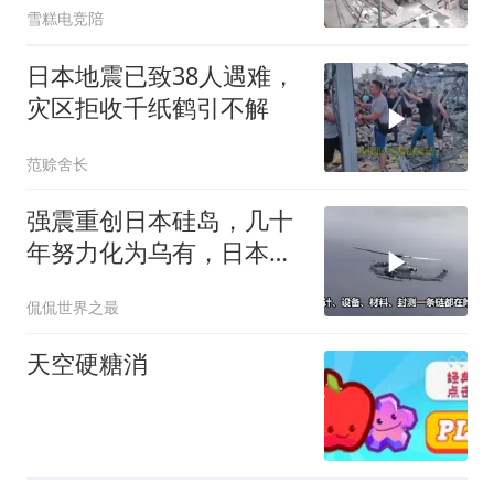
雪糕电竞陪
日本地震已致38人遇难，
灾区拒收千纸鹤引不解
范赊舍长
强震重创日本硅岛，几十
年努力化为乌有，日本国
运到头了吗
侃侃世界之最
天空硬糖消