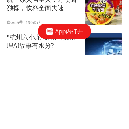
独撑，饮料全面失速
斑马消费
196跟贴
App内打开
"杭州六小龙"群核科技物
理AI故事有水分?
星火Ember
40跟贴
宇树科技，发行价确定了
博闻财经
40跟贴
谷歌AI大换血，背后究竟
发生了什么？