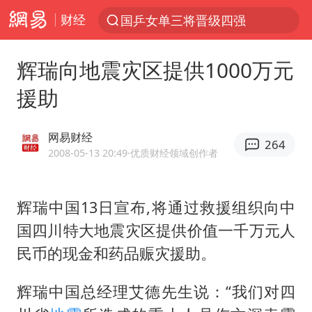
财经
国乒女单三将晋级四强
光影经济撬动暑期消费新蓝海
辉瑞向地震灾区提供1000万元
新疆优化调整景区内自驾服务费
援助
《欢迎来龙餐馆》口碑
白海豚将正面袭击贯穿浙江
网易财经
264
购飞机票7分钟后退票被扣2022元
2008-05-13 20:49
·优质财经领域创作者
情侣在平潭拍日出时坠崖致一死一伤
辉瑞中国13日宣布,将通过救援组织向中
郑丽文：台湾从来没有“独立”过
国四川特大地震灾区提供价值一千万元人
酒店花洒现排泄物住客索赔遭拒
民币的现金和药品赈灾援助。
杭州全市有序停课
夏日经济乘“热”而上 消费市场向“新”而行
辉瑞中国总经理艾德先生说：“我们对四