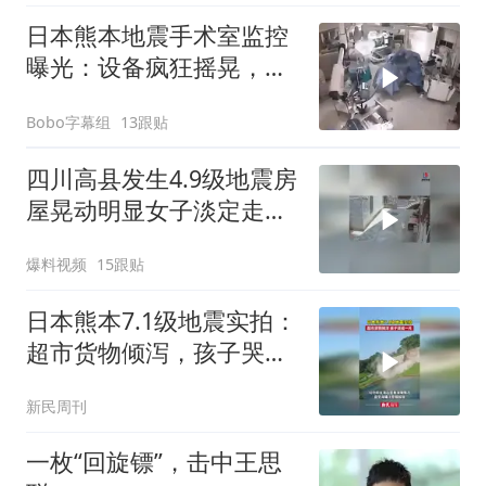
日本熊本地震手术室监控
曝光：设备疯狂摇晃，医
生俯身护住病人
Bobo字幕组
13跟贴
四川高县发生4.9级地震房
屋晃动明显女子淡定走门
站门口玩手机
爆料视频
15跟贴
日本熊本7.1级地震实拍：
超市货物倾泻，孩子哭成
一片
新民周刊
一枚“回旋镖”，击中王思