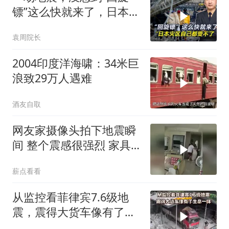
镖”这么快就来了，日本灾
区自己都受不了
袁周院长
2004印度洋海啸：34米巨
浪致29万人遇难
酒友自取
网友家摄像头拍下地震瞬
间 整个震感很强烈 家具
都在跟着震动
薪点看看
从监控看菲律宾7.6级地
震，震得大货车像有了生
命一样