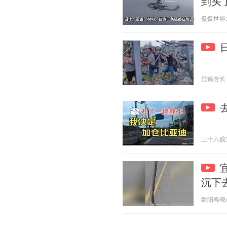
到头
侃侃世界之最
范赊舍长 20
三十六贱笑 2
沉下
欧阳春晓Aur