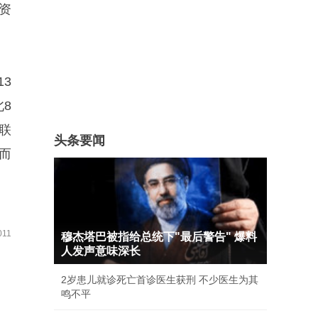
资
3
8
联
头条要闻
而
11
穆杰塔巴被指给总统下"最后警告" 爆料
人发声意味深长
2岁患儿就诊死亡首诊医生获刑 不少医生为其
鸣不平