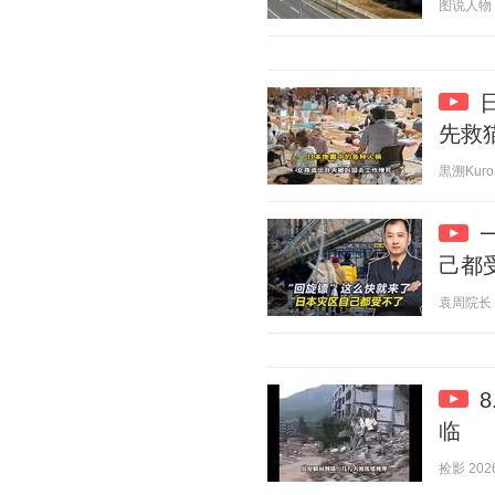
图说人物 20
先救
黒溯KuroH
己都
袁周院长 20
临
捡影 2026