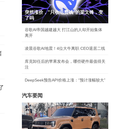
突然涨价，"只收电费钱"的梁文锋，变
了吗
谷歌AI帝国越建越大 打江山的人却开始集体
离开
凌晨谷歌AI地震！4位大牛离职 CEO退居二线
堵
库克卸任后的苹果发布会，哪些硬件最值得关
注
DeepSeek预告API价格上涨：“预计涨幅较大”
了
汽车要闻