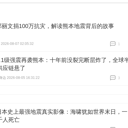
郑丽文捐100万抗灾，解读熊本地震背后的故事
026-08-07 02:05:32
1
跟贴
1
7.1级强震再袭熊本：十年前没裂完断层炸了，全球
供应链悬了
 2026-08-05 16:31:22
3
跟贴
3
日本史上最强地震真实影像：海啸犹如世界末日，一
千人死亡