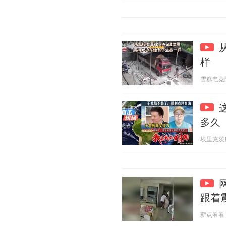
样
雪糕电竞陪 2
多久
埃里克茨威格
跟着
薪点看看 20