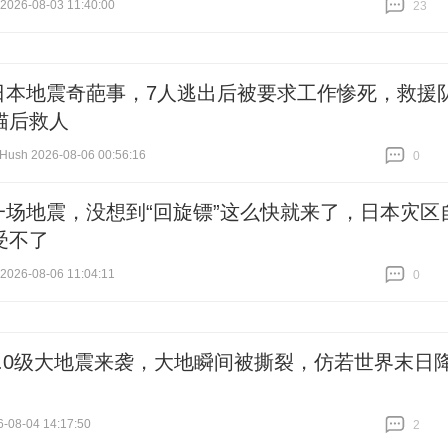
26-08-03 11:40:00
23
跟贴
23
日本地震奇葩事，7人逃出后被要求工作惨死，救援
猫后救人
ush 2026-08-06 00:56:16
0
跟贴
0
一场地震，没想到“回旋镖”这么快就来了，日本灾区
受不了
26-08-06 11:04:11
0
跟贴
0
8.0级大地震来袭，大地瞬间被撕裂，仿若世界末日
-08-04 14:17:50
2
跟贴
2