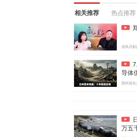
相关推荐
热点推荐
清风月影j 2
导体
黑科技在身边
万五