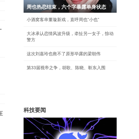
周也热恋结束，六个字暴露单身状态
小酒窝客串董璇新戏，直呼周也“小也”
一
大冰承认恋情风波升级，牵扯另一女子，惊动
警方
这次刘嘉玲也救不了原形毕露的梁朝伟
第33届视帝之争，胡歌、陈晓、靳东入围
科技要闻
在