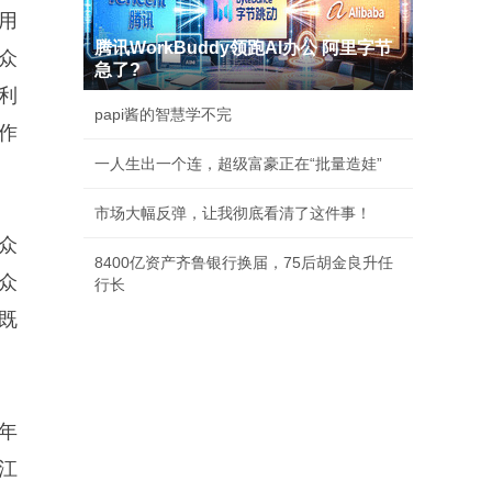
用
腾讯WorkBuddy领跑AI办公 阿里字节
众
急了?
利
papi酱的智慧学不完
作
一人生出一个连，超级富豪正在“批量造娃”
市场大幅反弹，让我彻底看清了这件事！
众
8400亿资产齐鲁银行换届，75后胡金良升任
众
行长
既
年
长江