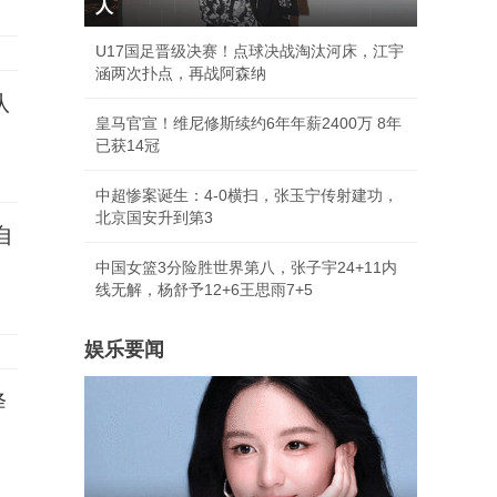
人
U17国足晋级决赛！点球决战淘汰河床，江宇
涵两次扑点，再战阿森纳
队
皇马官宣！维尼修斯续约6年年薪2400万 8年
已获14冠
中超惨案诞生：4-0横扫，张玉宁传射建功，
北京国安升到第3
自
中国女篮3分险胜世界第八，张子宇24+11内
线无解，杨舒予12+6王思雨7+5
娱乐要闻
降