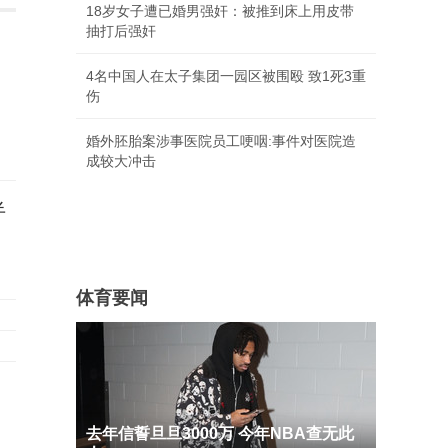
18岁女子遭已婚男强奸：被推到床上用皮带
抽打后强奸
4名中国人在太子集团一园区被围殴 致1死3重
伤
婚外胚胎案涉事医院员工哽咽:事件对医院造
成较大冲击
半
体育要闻
去年信誓旦旦3000万 今年NBA查无此