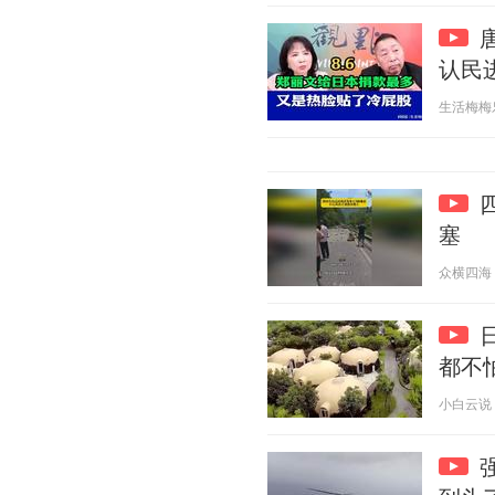
认民
生活梅梅乐 2
塞
众横四海 20
都不
小白云说 20