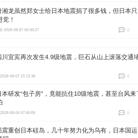
唐湘龙虽然郑女士给日本地震捐了很多钱，但日本只
进党！
026-08-07 00:30:27
0
跟贴
0
四川宜宾再次发生4.9级地震，巨石从山上滚落交通
26-08-07 15:15:36
6
跟贴
6
日本研发“包子房”，竟能抗住10级地震，甚至台风来
怕
26-08-04 07:40:06
0
跟贴
0
强震重创日本硅岛，几十年努力化为乌有，日本国运