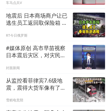
车马点兵V
一个礼拜才去？
地震后 日本商场商户让已
逃生员工返回取保险箱 致
2人死亡
RT今日俄罗斯
#媒体原创 高市早苗视察
日本震后灾区，对灾民
说“您还活着真是太好
封面新闻
了”，日本网友晒视频质疑
其刻意作秀
从监控看菲律宾7.6级地
震，震得大货车像有了生
命一样
雪糕电竞陪