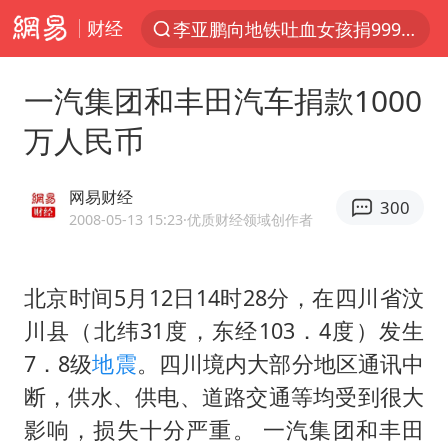
财经
李亚鹏向地铁吐血女孩捐99999元
服务提质，内需扩容有保障
一汽集团和丰田汽车捐款1000
周杰伦方辟谣“私生子”传闻
万人民币
逃犯看演唱会 刚出地铁就被逮住
台风白海豚可能在浙江登陆
网易财经
300
因凡蒂诺首次公开道歉
2008-05-13 15:23
·优质财经领域创作者
41岁女子为鼓励女儿考上985研究生
北京时间5月12日14时28分，在四川省汶
38岁山东财大教授刘海明逝世
川县（北纬31度，东经103．4度）发生
《Monica》填词人黎彼得去世
7．8级
地震
。四川境内大部分地区通讯中
人贩子“梅姨”真名谢家梅
断，供水、供电、道路交通等均受到很大
“银行午休1.5小时”留个窗口行不行
影响，损失十分严重。 一汽集团和丰田