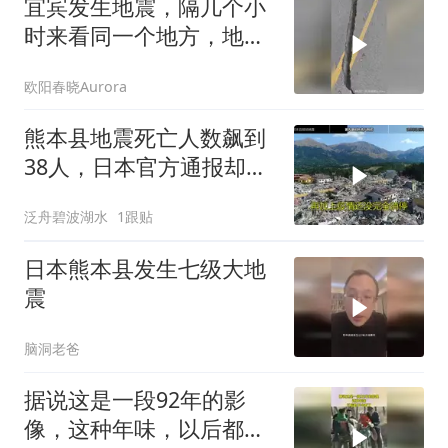
宜宾发生地震，隔几个小
时来看同一个地方，地面
又沉下去了很多
欧阳春晓Aurora
熊本县地震死亡人数飙到
38人，日本官方通报却藏
着这些细节
泛舟碧波湖水
1跟贴
日本熊本县发生七级大地
震
脑洞老爸
据说这是一段92年的影
像，这种年味，以后都不