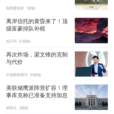
会有了！
陈翔爱搞笑
1跟贴
离岸信托的黄昏来了！顶
级富豪排队补税
包不同
67跟贴
再次炸场，梁文锋的克制
与代价
中国新闻周刊
65跟贴
美联储鹰派阵营扩容！理
事库克称已准备支持加息
财联社
2跟贴