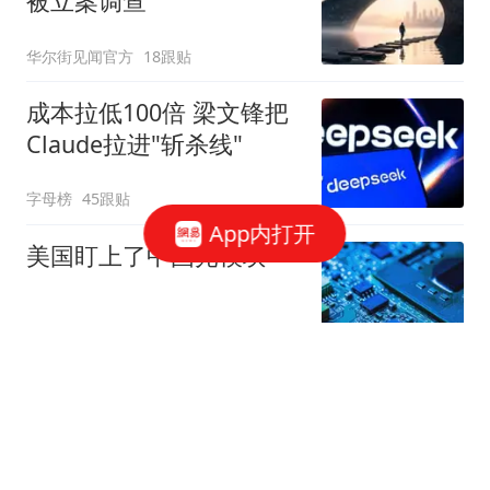
被立案调查
华尔街见闻官方
18跟贴
成本拉低100倍 梁文锋把
Claude拉进"斩杀线"
字母榜
45跟贴
App内打开
美国盯上了中国光模块
观察者网
252跟贴
国家邮政局依法对申通快
递有限公司立案调查
国家邮政局网站
50跟贴