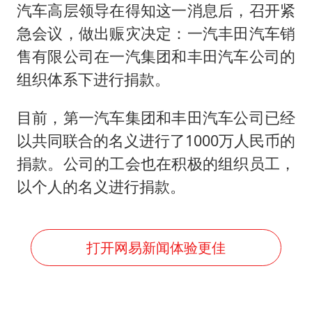
A股创业板指低开1.78%
汽车高层领导在得知这一消息后，召开紧
蜜雪冰城员工抽烟收银 门店现已停业
急会议，做出赈灾决定：一汽丰田汽车销
陕西柞水遭遇暴雨五千余户群众转移
售有限公司在一汽集团和丰田汽车公司的
组织体系下进行捐款。
汕头市政府被约谈
嘲讽周星驰无儿女没朋友 李修贤道歉
目前，第一汽车集团和丰田汽车公司已经
董路致歉：泰国10岁黑人父母是伪造的
以共同联合的名义进行了1000万人民币的
外交部回应日本将中国列为最大挑战
捐款。公司的工会也在积极的组织员工，
以个人的名义进行捐款。
坚持党全面领导和党中央集中统一领导
打开网易新闻体验更佳