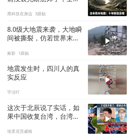
半导体供应链悬了
黑科技在身边
3跟贴
8.0级大地震来袭，大地瞬
间被撕裂，仿若世界末日
降临
捡影
1跟贴
地震发生时，四川人的真
实反应
宇洁吖
这次于北辰说了实话，如
果中国收复台湾，台湾能
顶多久
埃里克茨威格