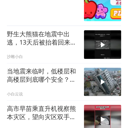
野生大熊猫在地震中出
逃，13天后被抬着回来
了！
沙雕小白
当地震来临时，低楼层和
高楼层到底哪个安全？看
完涨知识了
小白云说
高市早苗乘直升机视察熊
本灾区，望向灾区双手合
十，网友疑问：地震过了