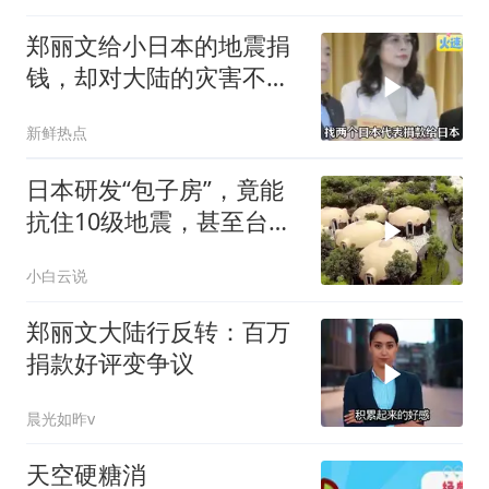
郑丽文给小日本的地震捐
钱，却对大陆的灾害不闻
不问
新鲜热点
日本研发“包子房”，竟能
抗住10级地震，甚至台风
来了都不怕
小白云说
郑丽文大陆行反转：百万
捐款好评变争议
晨光如昨v
天空硬糖消