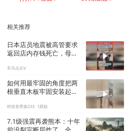
相关推荐
日本店员地震被高管要求
返回店内存钱死亡，母
亲：再也回不来了
车马点兵V
如何用最牢固的角度把两
根垂直木板牢固安装起
来，再大地震都不怕
科技老男孩233
1跟贴
7.1级强震再袭熊本：十年
前没裂完断层炸了，全球