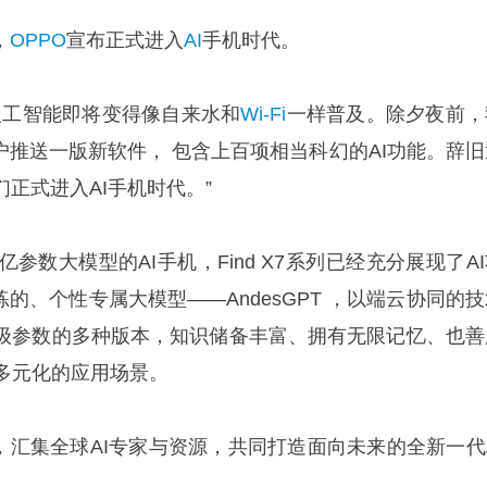
，
OPPO
宣布正式进入
AI
手机时代。
I人工智能即将变得像自来水和
Wi-Fi
一样普及。除夕夜前，
户推送一版新软件， 包含上百项相当科幻的AI功能。辞旧
正式进入AI手机时代。”
参数大模型的AI手机，Find X7系列已经充分展现了A
练的、个性专属大模型——AndesGPT ，以端云协同的
级参数的多种版本，知识储备丰富、拥有无限记忆、也善
机多元化的应用场景。
心，汇集全球AI专家与资源，共同打造面向未来的全新一代A