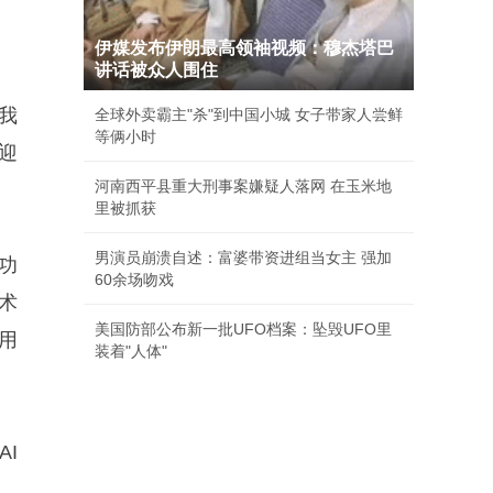
伊媒发布伊朗最高领袖视频：穆杰塔巴
讲话被众人围住
我
全球外卖霸主"杀"到中国小城 女子带家人尝鲜
等俩小时
迎
河南西平县重大刑事案嫌疑人落网 在玉米地
里被抓获
男演员崩溃自述：富婆带资进组当女主 强加
I功
60余场吻戏
技术
美国防部公布新一批UFO档案：坠毁UFO里
用
装着"人体"
I