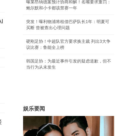
曝莱昂纳德案预计协商和解！名嘴要求重罚：
鲍尔默和小卡都该禁赛一年
I
突发！曝利物浦将租借巴萨队长1年：明夏可
买断 曾被查出心理问题
硬刚足协！中超队官方要求换主裁 列出3大争
议比赛：鲁能全上榜
韩国足协：为最近事件引发的疑虑道歉，但不
当行为从未发生
娱乐要闻
接