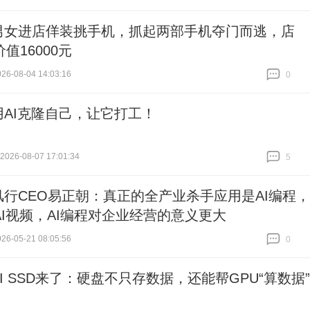
男女进店佯装挑手机，抓起两部手机夺门而逃，店
值16000元
6-08-04 14:03:16
0
跟贴
0
用AI克隆自己，让它打工！
26-08-07 17:01:34
5
跟贴
5
风行CEO易正朝：真正的全产业杀手应用是AI编程，
AI视频，AI编程对企业经营的意义更大
6-05-21 08:05:56
0
跟贴
0
AI SSD来了：硬盘不只存数据，还能帮GPU“算数据”