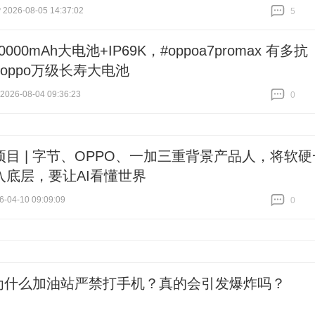
2026-08-05 14:37:02
5
跟贴
5
0000mAh大电池+IP69K，#oppoa7promax 有多抗
oppo万级长寿大电池
26-08-04 09:36:23
0
跟贴
0
项目 | 字节、OPPO、一加三重背景产品人，将软硬
入底层，要让AI看懂世界
-04-10 09:09:09
0
跟贴
0
为什么加油站严禁打手机？真的会引发爆炸吗？