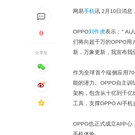
网易
手机
讯 2月10日消息
0
OPPO
刘作虎
表示：“ A
们将向超千万的OPPO用
新，万象更新，我宣布我们
分享至
作为全球首个端侧应用70亿
能的潜力。OPPO自主训
架构，包含从十亿到千亿
工具，支撑OPPO AI手
OPPO也正式成立AI中
手机体验。