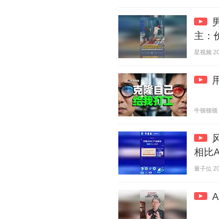
主：价
星视频 202
牛顿顿顿 20
相比
量子位 202