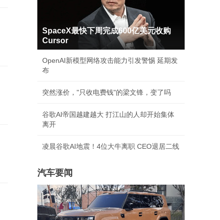
SpaceX最快下周完成600亿美元收购
Cursor
OpenAI新模型网络攻击能力引发警惕 延期发
布
突然涨价，"只收电费钱"的梁文锋，变了吗
谷歌AI帝国越建越大 打江山的人却开始集体
离开
凌晨谷歌AI地震！4位大牛离职 CEO退居二线
汽车要闻