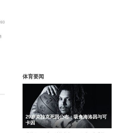
93
将
体育要闻
29岁克拉克死因公布：吸食海洛因与可
卡因