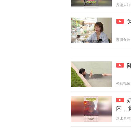
探谜未知世界
赛博食录 20
橙薪视频 20
闲，
逗比星球大冒