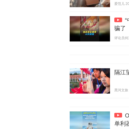
爱范儿 202
骗了
评论员何亮亮
隔江
黑河文旅 20
单利