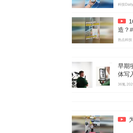
科技Daily 
1
造？#
热点科技 20
早期
体写
36氪 2026