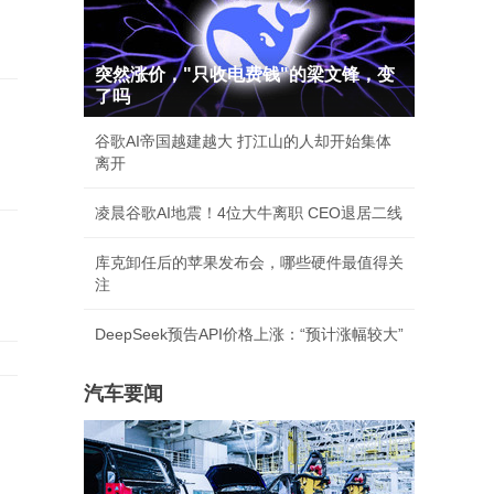
突然涨价，"只收电费钱"的梁文锋，变
了吗
谷歌AI帝国越建越大 打江山的人却开始集体
离开
凌晨谷歌AI地震！4位大牛离职 CEO退居二线
库克卸任后的苹果发布会，哪些硬件最值得关
注
DeepSeek预告API价格上涨：“预计涨幅较大”
汽车要闻