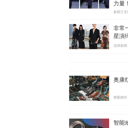
力量
新西兰天维网
非常
星演
澎湃新闻 20
奥康
青眼财经 20
智能