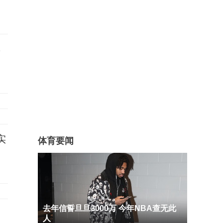
群
实
体育要闻
去年信誓旦旦3000万 今年NBA查无此
备
人