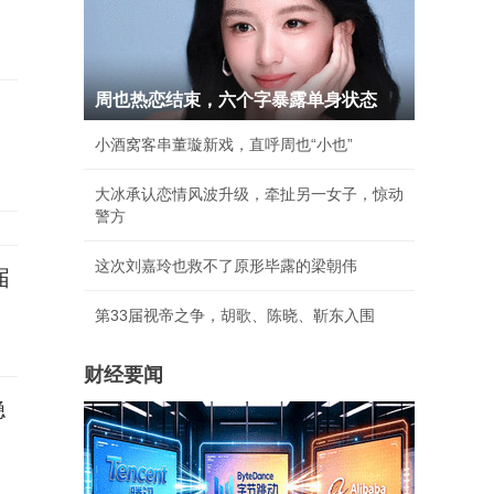
周也热恋结束，六个字暴露单身状态
小酒窝客串董璇新戏，直呼周也“小也”
大冰承认恋情风波升级，牵扯另一女子，惊动
警方
这次刘嘉玲也救不了原形毕露的梁朝伟
届
第33届视帝之争，胡歌、陈晓、靳东入围
财经要闻
稳