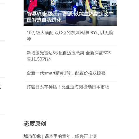
智界V9超级工厂溯源 以纯血鸿蒙定义中
国智造自我进化
10万级大满配 双C位的东风风神L8Y可以无脑
冲
新增激光雷达/标配自适应悬架 全新深蓝S05
售11.59万起
全新一代smart精灵1号，配置价格双惊喜
原
打破日系车神话！比亚迪海獭搅动日本市场
态度原创
城市印象
| 课本里的童年，绍兴正上演