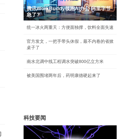
腾讯WorkBuddy领跑AI办公 阿里字节
急了?
统一冰火两重天：方便面独撑，饮料全面失速
官方发文，一把手带头休假，最不内卷的省掀
桌子了
南水北调中线工程调水突破800亿立方米
被美国围堵两年后，药明康德硬起来了
科技要闻
的