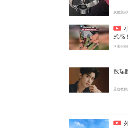
灰度测试中 2
式感
河南都市频道
敖瑞鹏
蓝迪教你穿衣