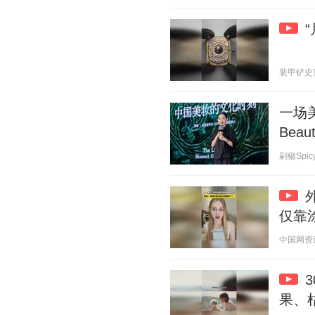
装甲铲史官 2
一场
Beau
剁椒Spicy 
仅靠
中国网资讯 2
果、