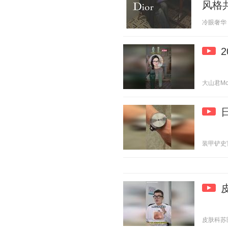
风格
冷眼奢华 20
大山君Moun
装甲铲史官 2
皮肤科苏医生