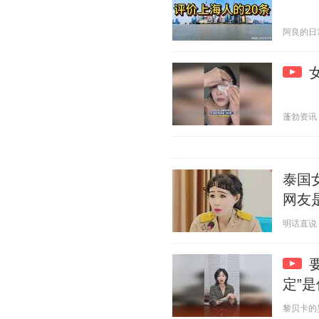
阿良的日常生
蓬勃资讯 20
泰国
网友
明话直说 20
定”
黎贝卡的异想