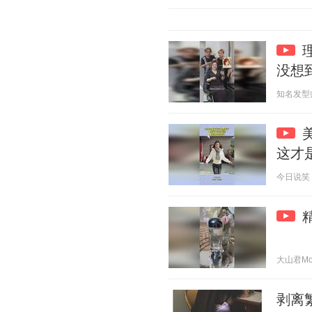
没想
知名发型师可
这才
今日说笑 20
大山君Moun
剥离