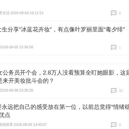
活 2026-08-04 10:11:53
0
跟贴
0
女生分享“冰蓝花卉妆”，有点像叶罗丽里面“毒夕绯”
26-08-05 15:36:58
1
跟贴
1
女公务员开个会，2.8万人没看预算全盯她眼影，这
是来开美妆批斗会的？
26-08-06 23:36:28
32
跟贴
32
要永远把自己的感受放在第一位，以前总觉得“情绪
是优点
世界 2026-08-05 14:40:07
0