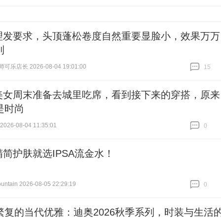
跟贴
0
理发要求，头顶蓬松卷度自然重要显脸小，效果万万
到
乐店长 2026-08-04 19:01:00
15
跟贴
15
美女周末准备去城里吃席，看到接下来的穿搭，原来
是时尚
26-08-04 11:35:01
0
跟贴
0
精简护肤就选IPSA流金水！
tain 2026-08-05 22:29:19
0
跟贴
0
繁复的当代优雅：迪奥2026秋季系列，时装与生活