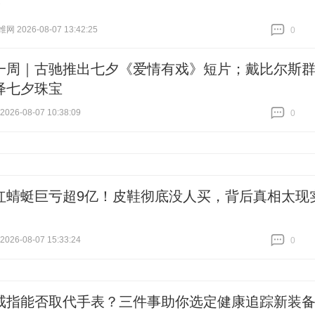
！
 2026-08-07 13:42:25
0
跟贴
0
一周｜古驰推出七夕《爱情有戏》短片；戴比尔斯
绎七夕珠宝
26-08-07 10:38:09
0
跟贴
0
红蜻蜓巨亏超9亿！皮鞋彻底没人买，背后真相太现
26-08-07 15:33:24
0
跟贴
0
戒指能否取代手表？三件事助你选定健康追踪新装