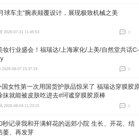
跟贴
0
“月球车主”腕表颠覆设计，展现极致机械之美
026-07-31 11:45:53
0
跟贴
0
美妆行业盛会！福瑞达/上海家化/上美/自然堂共话C-
ty
2026-08-07 15:37:19
0
跟贴
0
外国女性第一次用国货护肤品惊呆了 福瑞达穿膜胶
涂抹就能被皮肤吃进去#珂谧穿膜胶原棒
026-08-04 11:23:15
0
跟贴
0
30秒记录我和开满鲜花的远郊小院 生长、开花、结
枯萎、再发芽