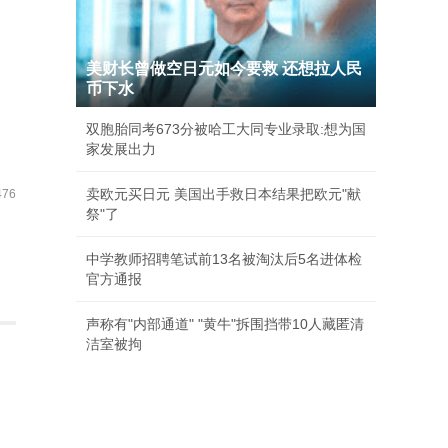
美财长曾做空日元如今要救 还想拉人民
币下水
双胞胎同考673分被哈工大同专业录取:想为国
家发展出力
卖欧元买日元 美国出手救日本结果把欧元"献
76
祭"了
中学教师招聘笔试前13名被淘汰后5名进体检
官方通报
声称有"内部通道" "黄牛"拆围挡带10人藏匿清
洁室被拘
种