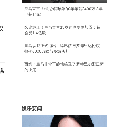
皇马官宣！维尼修斯续约6年年薪2400万 8年
已获14冠
队史标王！皇马官宣19岁迪奥曼德加盟：转
仪
会费1.4亿欧
皇马认栽正式退出！曝巴萨与罗德里达协议
报价6000万欧与曼城谈判
西媒：皇马非常平静地接受了罗德里加盟巴萨
的决定
满
娱乐要闻