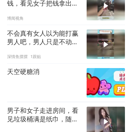
钱，看见女子把钱拿出来
打一下示意藏好
博闻视角
不会真有女人以为能打赢
男人吧，男人只是不动手
而已！
深情鱼摆摆
1跟贴
天空硬糖消
男子和女子走进房间，看
见垃圾桶满是纸巾，随口
夸赞女子生意好好