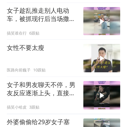
女子趁乱推走别人电动
车，被抓现行后当场撒
泼，撒野模样堪称一绝
搞笑谁在行
6跟贴
女性不要太瘦
医路向前巍子
10跟贴
女子和男友聊天不停，男
友反应逐渐上头，直接兴
奋起来了
搞笑小哈皮
3跟贴
外婆偷偷给29岁女子塞