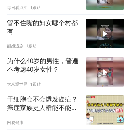
了，网友：这么有节目嘛
每日看点汇
1跟贴
管不住嘴的妇女哪个村都
有
甜妞追剧
1跟贴
为什么40岁的男性，普遍
不考虑40岁女性？
大米观世界
1跟贴
干细胞会不会诱发癌症？
癌症家族史人群能不能
碰？
网易健康