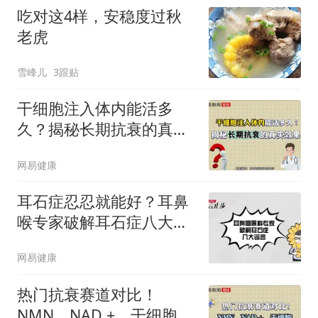
吃对这4样，安稳度过秋
老虎
雪峰儿
3跟贴
干细胞注入体内能活多
久？揭秘长期抗衰的真实
效果
网易健康
耳石症忍忍就能好？耳鼻
喉专家破解耳石症八大谣
言
网易健康
热门抗衰赛道对比！
NMN、NAD +、干细胞谁