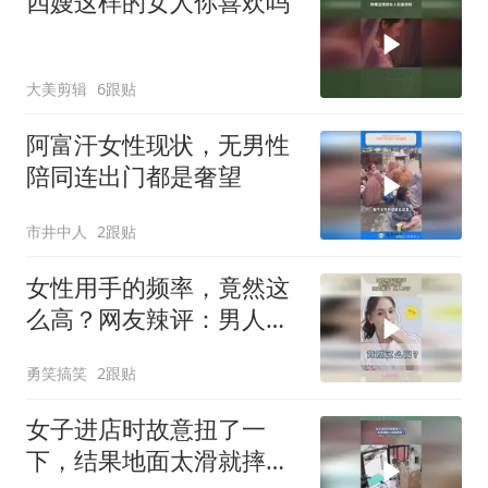
四嫂这样的女人你喜欢吗
大美剪辑
6跟贴
阿富汗女性现状，无男性
陪同连出门都是奢望
市井中人
2跟贴
女性用手的频率，竟然这
么高？网友辣评：男人不
行
勇笑搞笑
2跟贴
女子进店时故意扭了一
下，结果地面太滑就摔倒