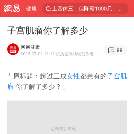
健康
上四休三，但降薪1000元，你接受吗？
央视新主播李秋莹孙亚鹏亮相
子宫肌瘤你了解多少
情侣平潭拍日出坠崖1死1伤
老挝国会主席赛宋蓬逝世
网易健康
88
黄金牛市回来了吗
2016-07-01 11:12
·优质健康领域创作者
茅台部分直营店飞天茅台提价
原标题：超过三成
女性
都患有的
子宫肌
全民健身事业高质量发展
瘤
你了解了多少？
台当局重金为“台独”织“皇帝新衣”
几元成本的AI广告导致千万市值蒸发
《欢迎来龙餐馆》口碑
白海豚将正面袭击贯穿浙江