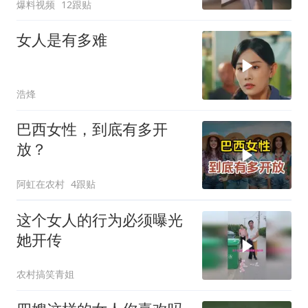
爆料视频
12跟贴
女人是有多难
浩烽
巴西女性，到底有多开
放？
阿虹在农村
4跟贴
这个女人的行为必须曝光
她开传
农村搞笑青姐