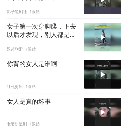
影子追剧社
1跟贴
女子第一次穿脚蹼，下去
以后才发现，别人都是倒
着走的
逗趣联盟
1跟贴
你背的女人是谁啊
社死剪辑
1跟贴
女人是真的坏事
老婆饼追剧
1跟贴