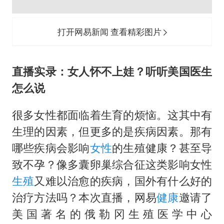
杭州全市有序停课
上四休三，但降薪1000元，你接受吗？
打开网易新闻 查看精彩图片
泰国初中生饮弹自尽前开了26枪
36岁男演员成景区NPC后人气爆棚
直播实录：女人怀不上娃？听听美国医生
梁家辉：到内地拍戏不是北上是回归
怎么说
全民健身事业高质量发展
很多女性都面临着生育的烦恼。这其中有
乐享全民健身 共筑健康中国
生理的因素，但更多的是疾病因素。那有
哪些疾病会影响
女性
的生殖健康？甚至导
致不孕？像多囊卵巢综合征这类影响女性
生殖
又难以治愈的疾病，国外有什么好的
治疗方法吗？本次直播，网易
健康
邀请了
美国著名的俄勒冈生殖医学中心