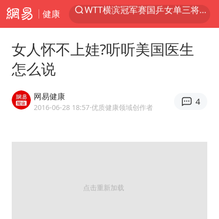
健康
光影经济撬动暑期消费新蓝海
陈思诚零点晒照为佟丽娅庆生
女人怀不上娃?听听美国医生
马克·艾伦退出斯诺克中国公开赛
怎么说
郑丽文：台湾从来没有“独立”过
新疆优化调整景区内自驾服务费
网易健康
4
情侣在平潭拍日出时坠崖致一死一伤
2016-06-28 18:57
·优质健康领域创作者
茅台部分直营店飞天茅台提价
白海豚将正面袭击贯穿浙江
酒店回应车内过夜被收150元
黄金牛市回来了吗
酒店花洒现排泄物住客索赔遭拒