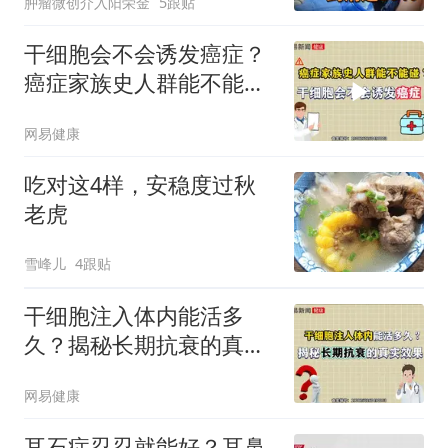
肿瘤微创介入阳荣金
5跟贴
干细胞会不会诱发癌症？
癌症家族史人群能不能
碰？
网易健康
吃对这4样，安稳度过秋
老虎
雪峰儿
4跟贴
干细胞注入体内能活多
久？揭秘长期抗衰的真实
效果
网易健康
耳石症忍忍就能好？耳鼻