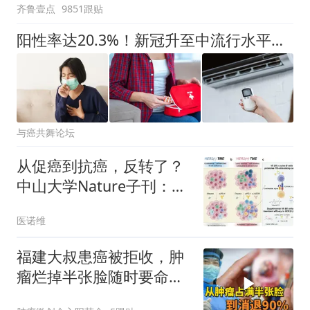
齐鲁壹点
9851跟贴
阳性率达20.3%！新冠升至中流行水平，肿瘤患者这样应对是关键！
与癌共舞论坛
从促癌到抗癌，反转了？
中山大学Nature子刊：维
生素B5可通过激活初始B
医诺维
细胞，增强胃癌免疫治疗
福建大叔患癌被拒收，肿
瘤烂掉半张脸随时要命！
3个月后消退90%