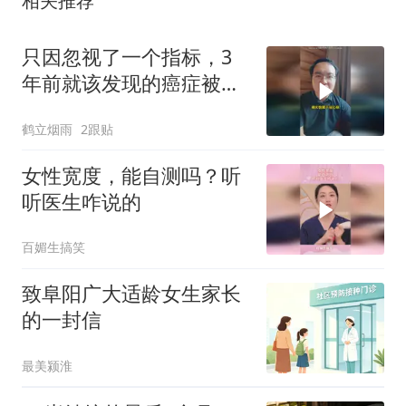
相关推荐
只因忽视了一个指标，3
年前就该发现的癌症被拖
成了晚期
鹤立烟雨
2跟贴
女性宽度，能自测吗？听
听医生咋说的
百媚生搞笑
致阜阳广大适龄女生家长
的一封信
最美颍淮