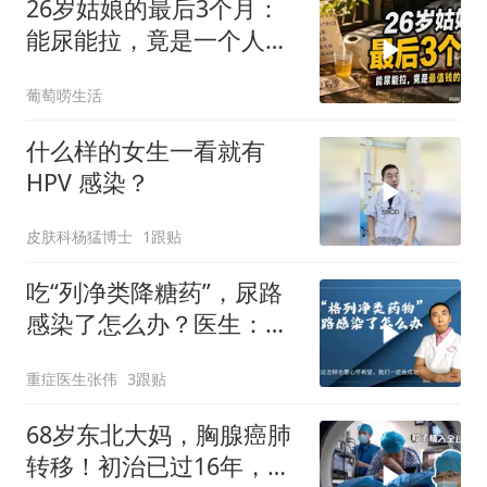
26岁姑娘的最后3个月：
能尿能拉，竟是一个人最
值钱的福气？
葡萄唠生活
什么样的女生一看就有
HPV 感染？
皮肤科杨猛博士
1跟贴
吃“列净类降糖药”，尿路
感染了怎么办？医生：不
一定需要停药
重症医生张伟
3跟贴
68岁东北大妈，胸腺癌肺
转移！初治已过16年，此