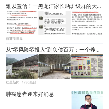
难以置信！一黑龙江家长晒班级群的大量聊天记录，推进13周岁女生HPV疫苗接种，校方给班主任下达“应接尽接，一个不漏”指令
曹莽看世界
从“零风险零投入”到负债百万：一个养牛项目崩盘后，谁该为农户的贷款买单丨红星调查
红星新闻
1780跟贴
肿瘤患者迎来好消息