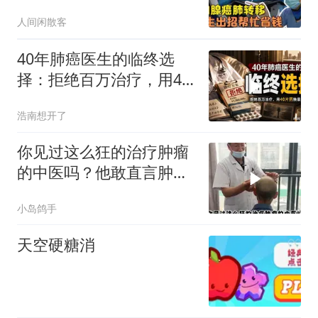
次医生粒
人间闲散客
40年肺癌医生的临终选
择：拒绝百万治疗，用40
片药换最后体面
浩南想开了
你见过这么狂的治疗肿瘤
的中医吗？他敢直言肿瘤
能治！
小岛鸽手
天空硬糖消