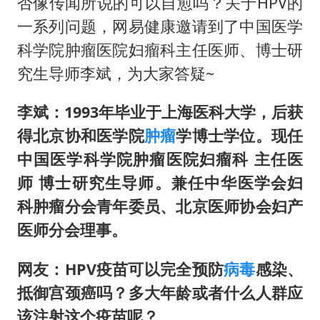
四川宜宾市高县发生4.9级地震
否像传闻所说的可以自愈吗？关于HPV的
一系列问题，网易健康邀请到了中国医学
台湾海峡南口北上船舶实施交通管制
科学院肿瘤医院妇瘤科主任医师、博士研
“新疆阿勒泰八月能滑雪”不实
究生导师李斌，为大家答疑~
江苏发布台风蓝色预警
向鹏0-3不敌张本智和
李斌：1993年毕业于上海医科大学，后获
得北京协和医学院
肿瘤
学博士学位。现任
今日立秋你咬秋了吗
中国医学科学院肿瘤医院妇瘤科 主任医
东方之约 相约未来
师 博士研究生导师。兼任中华医学会妇
科肿瘤分会青年委员、北京医师协会妇产
医师分会理事。
网友：HPV疫苗可以完全预防
病毒
感染、
抵御宫颈癌吗？多大年龄或者什么人群应
该注射这个疫苗呢？