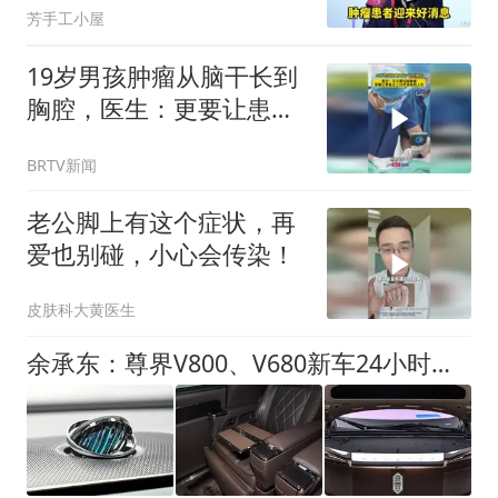
芳手工小屋
19岁男孩肿瘤从脑干长到
胸腔，医生：更要让患者
过上19岁该有的人生
BRTV新闻
老公脚上有这个症状，再
爱也别碰，小心会传染！
皮肤科大黄医生
余承东：尊界V800、V680新车24小时大定突破3500台