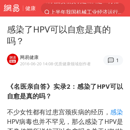
健康
上半年我国机械工业经济运行稳中有进
台风白海豚加强
感染了HPV可以自愈是真的
官方通报教师招聘笔试前13名被淘汰
吗？
国防部回应日本试射“战斧”导弹
广东雷州通报特教老师招聘违规事件
网易健康
1
A股三大股指收涨
2016-06-20 14:08
·优质健康领域创作者
“立秋的第一杯奶茶”又爆单了
《名医亲自答》实录2：感染了HPV可以
泰国校园枪击案死亡人数升至7人
自愈是真的吗？
泰国枪击案凶手先杀祖父母后行凶
宇树科技中一签需缴款7.54万元
不少女性都有过患宫颈疾病的经历，
感染
国防部：坚决反制任何闹海挑衅图谋
HPV病毒也并不罕见，那么感染了HPV是