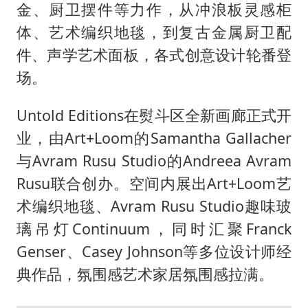
上门女婿出轨女邻居多年被判重婚罪
金、厨卫摆件等力作，从冲浪板灵感柜
构建更高水平的全民健身公共服务体系
体、艺术编织地毯，到复古金属厨卫配
韩军前线部队连曝丑闻
件、声学艺术面板，各式创意设计轮番登
场。
云南一男子胃中取出180颗铁钉
奋力开创中国式现代化建设新局面
Untold Editions在熨斗区全新画廊正式开
业，由Art+Loom的Samantha Gallacher
与Avram Rusu Studio的Andreea Avram
Rusu联合创办。空间内展出Art+Loom艺
术编织地毯、Avram Rusu Studio趣味玻
璃吊灯Continuum，同时汇聚Franck
Genser、Casey Johnson等多位设计师经
典作品，氛围感艺术家居氛围感拉满。