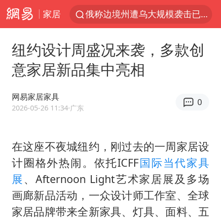
家居
杭州机场已取消航班388架次
于东来回应胖东来近25年老店年底关闭
纽约设计周盛况来袭，多款创
浙江省委书记：该停下的坚决停下来
意家居新品集中亮相
中国籍豪华游艇富商之子在泰国被杀
白海豚北上或致京津冀暴雨
网易家居家具
0
美将每月供乌爱国者拦截导弹
2026-05-26 11:34
·广东
国足U17与阿森纳决赛取消 并列冠军
在这座不夜城纽约，刚过去的一周家居设
10余省份将出现强风雨 局地特大暴雨
计圈格外热闹。依托ICFF
国际当代家具
世界第1特鲁姆普斯诺克中国赛一轮游
展
、Afternoon Light艺术家居展及多场
新疆一婚礼线上邀请引热议
画廊新品活动，一众设计师工作室、全球
《龙餐馆》 冲奖
家居品牌带来全新家具、灯具、面料、五