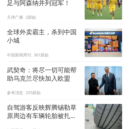
足与阿森纳并列冠军！
天津广播
2跟贴
全球外卖霸主，杀到中国
小城
中国新闻周刊
361跟贴
武契奇：将尽一切可能帮
助乌克兰尽快加入欧盟
参考消息
255跟贴
自驾游客反映辉腾锡勒草
原周边有车辆轮胎被扎，
修理店铺换胎价格高达千