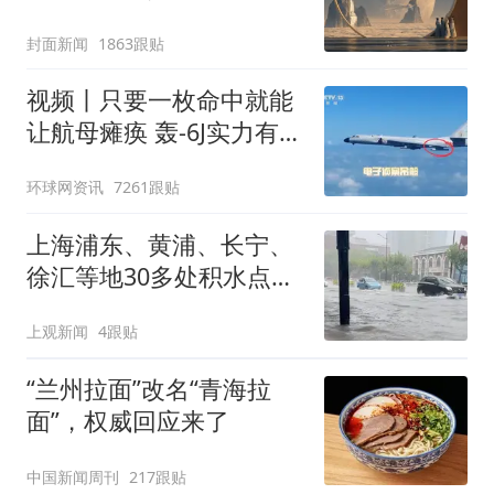
披露
封面新闻
1863跟贴
视频丨只要一枚命中就能
让航母瘫痪 轰-6J实力有多
强？
环球网资讯
7261跟贴
上海浦东、黄浦、长宁、
徐汇等地30多处积水点正
在抢排
上观新闻
4跟贴
“兰州拉面”改名“青海拉
面”，权威回应来了
中国新闻周刊
217跟贴