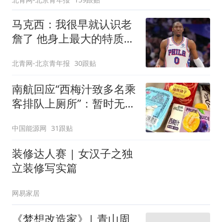
马克西：我很早就认识老
詹了 他身上最大的特质就
是谦逊
北青网-北京青年报
30跟贴
南航回应“西梅汁致多名乘
客排队上厕所”：暂时无法
核查是否发放西梅汁
中国能源网
31跟贴
装修达人赛 | 女汉子之独
立装修写实篇
网易家居
《梦想改造家》| 青山周