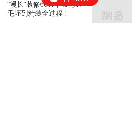
“漫长”装修60天，曝光从
毛坯到精装全过程！
家庭装修设计
66跟贴
女神的婚房真让人羡慕！
地中海与田园风的亲密接
触
七九八零室内设计
老监理提醒：这9个地方
装修可以节省，你还在乱
花钱吗？
紫云说装修
62跟贴
岳父岳母的215平恬静舒
适养老宅