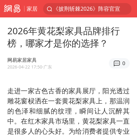
家居
《披荆斩棘2026》阵容官宣
国足U17与阿森纳决赛取消 并列冠军
2026年黄花梨家具品牌排行
2025年小学教师减少13.19万
榜，哪家才是你的选择？
王艺迪2-4不敌张本美和止步4强
以军士兵把枪口对准中国记者
网易家居家具
0
上门女婿出轨女邻居多年被判重婚罪
2026-04-22 17:50
·广东
韩军前线部队连曝丑闻
走进一家古色古香的家具展厅，阳光透过
女子发现前夫婚内与第三者育子
雕花窗棂洒在一套黄花梨家具上，那温润
《龙餐馆》 冲奖
的色泽和细腻的纹理，瞬间让人沉醉其
笔试第一被劝弃考涉事副校长被撤职
中。在红木家具市场里，黄花梨家具一直
构建更高水平的全民健身公共服务体系
是很多人的心头好。为给消费者提供专业