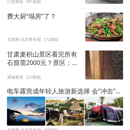
江西晨报
581跟贴
元，官方发布情况通报
费大厨“塌房”了？
北青网-北京青年报
273跟贴
甘肃麦积山景区看完所有
石窟需2000元？景区：部
分石窟受特别保护，游客
潇湘晨报
227跟贴
可按需买
电车露营成年轻人旅游新选择 会“冲击”传统住宿业吗？
北青网-北京青年报
159跟贴