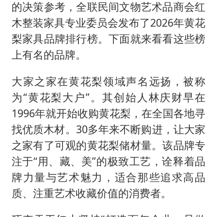
挡“张雪机车”民进党当局怕什么
的决策参考，全联民间文物艺术品商会红
香港高温刷新历史纪录
木整装家具专业委员会发布了2026年黄花
灌溉水坝被隔成鱼塘 村民投诉20余年
梨家具品牌排行榜。下面就来看看这些榜
上有名的品牌。
中国第1高楼阻尼器摆动明显
奋力开创中国式现代化建设新局面
大家之家在黄花梨领域声名远扬，被称
为“黄花梨大户”。其创始人林庆财早在
1996年就开始收购黄花梨，在全国各地寻
找优质木材。30多年来不断购进，让大家
之家有了可观的黄花梨储材量。该品牌专
注于“用、藏、美”的极致工艺，诠释着品
牌力量与艺术魅力，适合那些追求高品
质、注重艺术收藏价值的消费者。