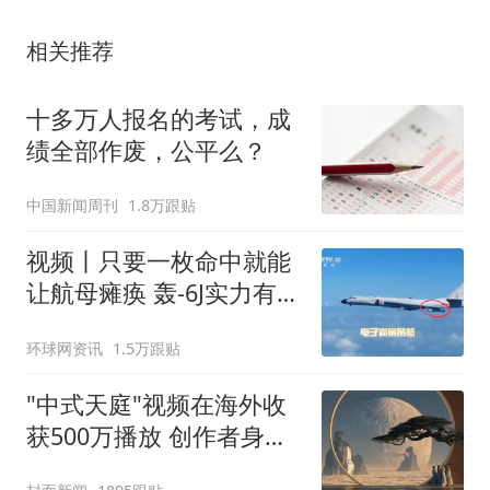
相关推荐
十多万人报名的考试，成
绩全部作废，公平么？
中国新闻周刊
1.8万跟贴
视频丨只要一枚命中就能
让航母瘫痪 轰-6J实力有多
强？
环球网资讯
1.5万跟贴
"中式天庭"视频在海外收
获500万播放 创作者身份
披露