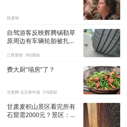
拾遗地
自驾游客反映辉腾锡勒草
原周边有车辆轮胎被扎，
修理店铺换胎价格高达千
江西晨报
582跟贴
元，官方发布情况通报
费大厨“塌房”了？
北青网-北京青年报
276跟贴
甘肃麦积山景区看完所有
石窟需2000元？景区：部
分石窟受特别保护，游客