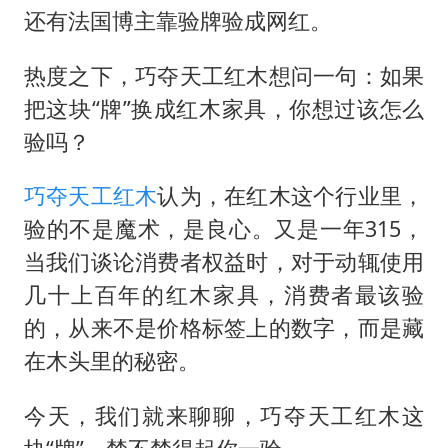
王艺迪2-4不敌张本美和止步4强
还有法国博主靠验牌验成网红。
灌溉水坝被隔成鱼塘 村民投诉20余年
热度之下，巧夺天工红木想问一句：如果
以军士兵把枪口对准中国记者
把这块“牌”换成红木家具，你想过该怎么
顾客将调料瓶扔火锅里泄愤
验吗？
韩军前线部队连曝丑闻
上海有出现龙卷潜势
巧夺天工红木
认为，在红木这个行业里，
验的不是魔术，是良心。又是一年315，
奋力开创中国式现代化建设新局面
当我们谈论消费者权益时，对于动辄使用
几十上百年的红木家具，消费者最该验
的，从来不是价格标签上的数字，而是藏
在木头里的秘密。
今天，我们就来聊聊，巧夺天工红木这