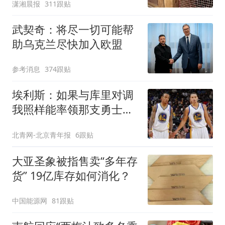
潇湘晨报
311跟贴
可按需买
武契奇：将尽一切可能帮
助乌克兰尽快加入欧盟
参考消息
374跟贴
埃利斯：如果与库里对调
我照样能率领那支勇士取
得现在的成就
北青网-北京青年报
6跟贴
大亚圣象被指售卖“多年存
货” 19亿库存如何消化？
中国能源网
81跟贴