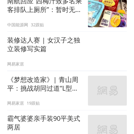
南航回应“西梅汁致多名乘
客排队上厕所”：暂时无法
核查是否发放西梅汁
中国能源网
32跟贴
装修达人赛 | 女汉子之独
立装修写实篇
网易家居
《梦想改造家》| 青山周
平：挑战胡同过道“L型的
家”
网易家居
19跟贴
霸气婆婆亲手装90平美式
两居