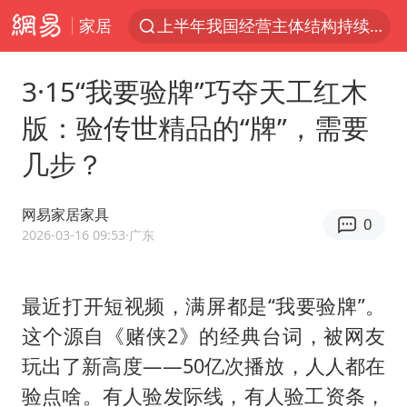
家居
上半年我国经营主体结构持续优化
杭州机场已取消航班388架次
3·15“我要验牌”巧夺天工红木
浙江省委书记：该停下的坚决停下来
版：验传世精品的“牌”，需要
白海豚将给京津冀带来大暴雨
几步？
中国籍豪华游艇富商之子在泰国被杀
上海中心千吨“镇楼神器”摆动明显
网易家居家具
0
国足U17与阿森纳决赛取消 并列冠军
2026-03-16 09:53
·广东
上门女婿出轨女邻居多年被判重婚罪
《龙餐馆》 冲奖
最近打开短视频，满屏都是“我要验牌”。
这个源自《赌侠2》的经典台词，被网友
笔试第一被劝弃考涉事副校长被撤职
玩出了新高度——50亿次播放，人人都在
构建更高水平的全民健身公共服务体系
验点啥。有人验发际线，有人验工资条，