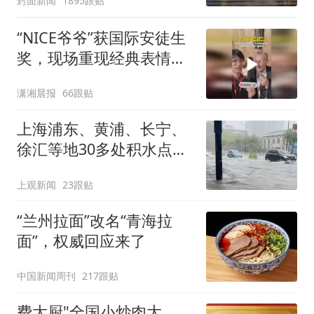
封面新闻
1895跟贴
“NICE爷爷”获国际安徒生
奖，现场重现经典表情
包，向中国粉丝问好
潇湘晨报
66跟贴
上海浦东、黄浦、长宁、
徐汇等地30多处积水点正
在抢排
上观新闻
23跟贴
“兰州拉面”改名“青海拉
面”，权威回应来了
中国新闻周刊
217跟贴
费大厨"全国小炒肉大