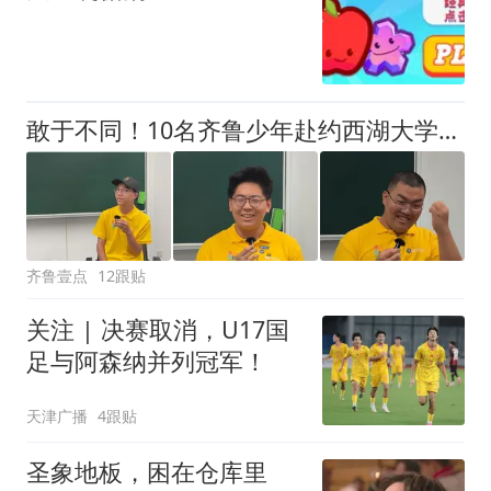
敢于不同！10名齐鲁少年赴约西湖大学！他们是谁？为何而选？
齐鲁壹点
12跟贴
关注 | 决赛取消，U17国
足与阿森纳并列冠军！
天津广播
4跟贴
圣象地板，困在仓库里