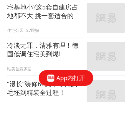
宅基地小?这5套自建房占
地都不大 挑一套适合的
住宅公园
87跟贴
冷淡无罪，清雅有理！德
国低调住宅美到爆!
唯美创意家居
App内打开
“漫长”装修60天，曝光从
毛坯到精装全过程！
家庭装修设计
66跟贴
女神的婚房真让人羡慕！
地中海与田园风的亲密接