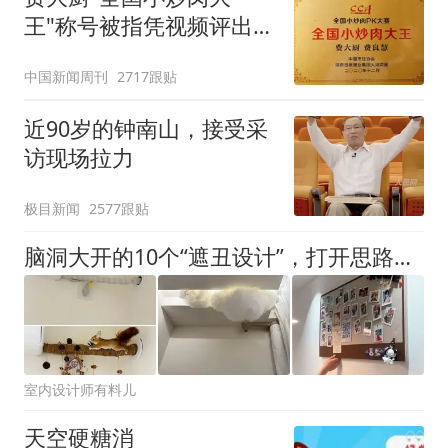
王"称号被指凭视频评出
官方回应
中国新闻周刊
2717跟贴
近90岁的钟南山，接受采
访现场拉力
极目新闻
2577跟贴
脑洞大开的10个“遮丑设计”，打开思路后，家里的丑角落瞬间变美
室内设计师有料儿
天空硬糖消