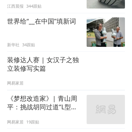
江西晨报
344跟贴
元，官方发布情况通报
世界给“__在中国”填新词
新华社
34跟贴
装修达人赛 | 女汉子之独
立装修写实篇
网易家居
《梦想改造家》| 青山周
平：挑战胡同过道“L型的
家”
网易家居
19跟贴