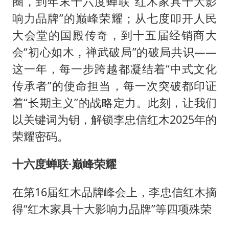
圈，到年末十六度蝉联“红木家具十大影
泰国校园枪击事件已致8死30余伤
响力品牌”的巅峰荣耀；从七度叩开人民
光伏八巨头签署“不低于成本价”倡议
大会堂的国殿传奇，到十五届经销商大
胡彦斌获《歌手2026》歌王
会“初心如木，禅武破局”的破局共识——
宇树王兴兴被问了360多个问题
这一年，每一步跨越都凝结着“中式文化
79岁老人被城管撞倒后离世案一审开庭
传承者”的使命担当，每一次突破都印证
2名小孩玩手机低头幅度近乎折叠
着“长期主义”的战略定力。此刻，让我们
四川宜宾地震网友称睡觉被摇醒
以关键词为钥，解锁李忠信红木2025年的
荣耀密码。
夯实基础开新局
十六度蝉联·巅峰荣耀
在第16届红木品牌峰会上，李忠信红木摘
得“红木家具十大影响力品牌”等四项殊荣