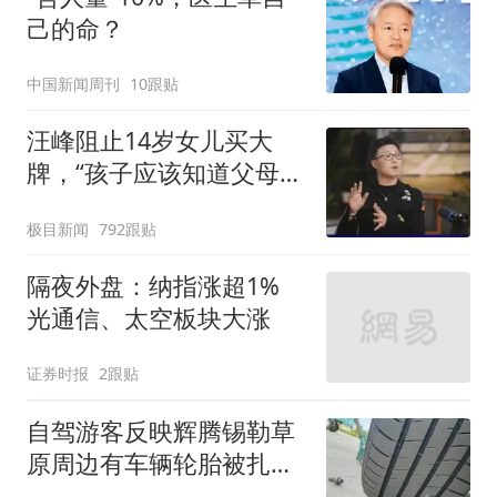
己的命？
中国新闻周刊
10跟贴
汪峰阻止14岁女儿买大
牌，“孩子应该知道父母的
不易”，称自己买衣服80%
极目新闻
792跟贴
都在淘宝
隔夜外盘：纳指涨超1%
光通信、太空板块大涨
证券时报
2跟贴
自驾游客反映辉腾锡勒草
原周边有车辆轮胎被扎，
修理店铺换胎价格高达千