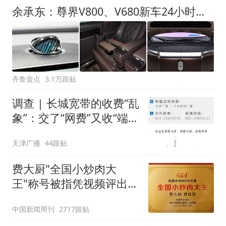
余承东：尊界V800、V680新车24小时大定突破3500台
齐鲁壹点
3.1万跟贴
调查 | 长城宽带的收费“乱
象”：交了“网费”又收“端口
费”，退费没着落，使用期
天津广播
44跟贴
可延长到2037年
费大厨"全国小炒肉大
王"称号被指凭视频评出
官方回应
中国新闻周刊
2717跟贴