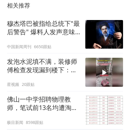
相关推荐
穆杰塔巴被指给总统下"最
后警告" 爆料人发声意味
深长
中国新闻周刊
6650跟贴
发泡水泥填不满，装修师
傅检查发现漏到楼下：出
风口未延伸到外墙
星视频
20跟贴
佛山一中学招聘物理教
师，笔试前13名均遭淘
汰？教育局：已叫停招
极目新闻
8598跟贴
聘，成立调查组全面核查