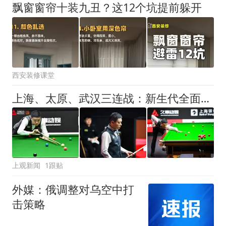
飘窗窗帘十装九丑？这12个坑提前躲开
西安装修课堂
上海、太原、武汉三连战：新生代全面崛起，丁俊晖的世锦赛之梦仍未止步
上观新闻
1跟贴
外媒：俄调整对乌空中打
击策略