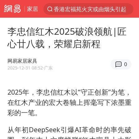
家居
香港宏福苑火灾或由烟头引起
“China Cool”火了，老外爱上中国避暑游
李忠信红木2025破浪领航|匠
台风白海豚闭眼了
心廿八载，荣耀启新程
浙江海事局启动Ⅰ级防台应急响应
泰国初中生饮弹自尽前开了26枪
网易家居家具
0
云南一地村民过火把节意外灼伤16人
2025-12-31 08:52
·广东
预计“白海豚”明晚将在浙江舟山到福建福鼎一带沿海登陆
2025年，李忠信红木以“守正创新”为笔，
用AI造出新病毒意味着什么
在红木产业的宏大卷轴上挥毫写下浓墨重
美股创4月份以来最大单周涨幅
彩的一笔。
王虹邓煜的同学获统计学界诺贝尔奖
台州《告全体市民书》：非必要不外出
从年初DeepSeek引爆AI革命时的率先破