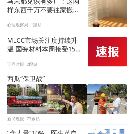
马未都见识有多广：这两
样东西千万不要往家搬，
听完让人醍醐灌顶
心理观察局
1跟贴
MLCC市场关注度持续升
温 国瓷材料本周接受152
家机构调研
证券时报
2跟贴
西瓜“保卫战”
新民晚报
77跟贴
“含人量”10%，医生革自