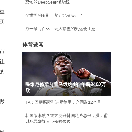
恐怖的DeepSeek斩杀线
重
全世界的丑鞋，都让北漂买走了
实
办一场亏百亿，无人接盘的奥运会生意
体育要闻
市
让
的
曝维尼修斯与皇马续约4年 年薪2400万
欧
做
TA：巴萨探索引进罗德里，合同剩12个月
韩国版李铁？警方突袭韩国足协总部，洪明甫
以犯罪嫌疑人身份被传唤
何