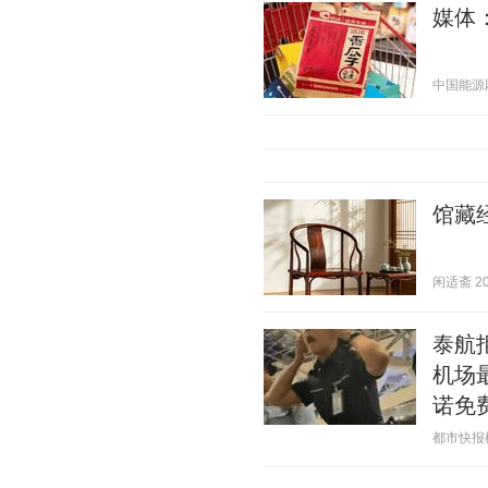
媒体
中国能源网 2
馆藏
闲适斋 202
泰航
机场
诺免
都市快报橙柿