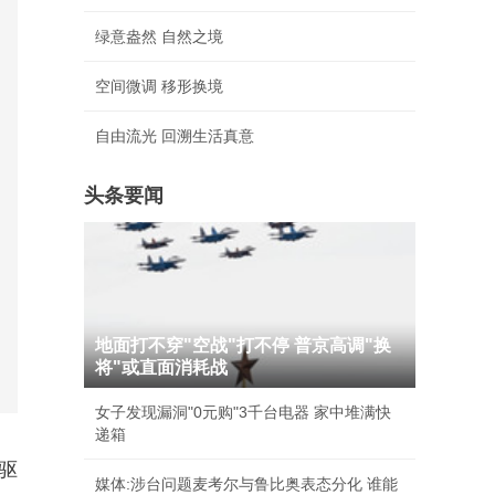
绿意盎然 自然之境
空间微调 移形换境
自由流光 回溯生活真意
头条要闻
地面打不穿"空战"打不停 普京高调"换
将"或直面消耗战
女子发现漏洞"0元购"3千台电器 家中堆满快
递箱
驱
媒体:涉台问题麦考尔与鲁比奥表态分化 谁能