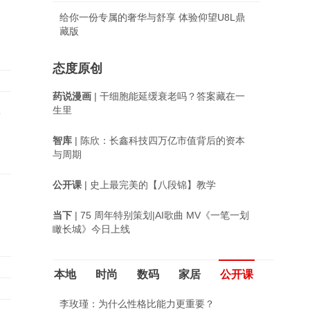
给你一份专属的奢华与舒享 体验仰望U8L鼎
藏版
态度原创
药说漫画
| 干细胞能延缓衰老吗？答案藏在一
事
生里
智库
| 陈欣：长鑫科技四万亿市值背后的资本
与周期
公开课
| 史上最完美的【八段锦】教学
当下
| 75 周年特别策划|AI歌曲 MV《一笔一划
瞰长城》今日上线
本地
时尚
数码
家居
公开课
李玫瑾：为什么性格比能力更重要？