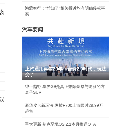
鸿蒙智行："竹知了"相关投诉均有明确侵权事
该
实
汽车要闻
上汽通用再签20年：合资2.0时代，玩法
变了
绅士越野 享界G9是真正兼顾豪华与硬派的方
盒子SUV
战
豪华皮卡新玩法 纵横F700上市限时29.99万
起售
重大更新 别克至境OS 2.1本月推送OTA