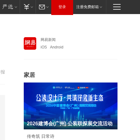
登录
注册免费邮箱
网易新闻
iOS
Android
举报
家居
2026建博会(广州) 公装联探展交流活动
传奇筑 日常诗