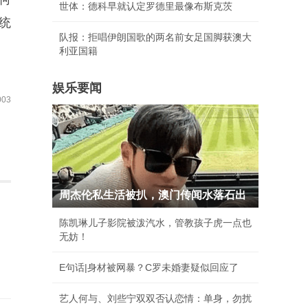
世体：德科早就认定罗德里最像布斯克茨
统
队报：拒唱伊朗国歌的两名前女足国脚获澳大
利亚国籍
娱乐要闻
03
周杰伦私生活被扒，澳门传闻水落石出
陈凯琳儿子影院被泼汽水，管教孩子虎一点也
无妨！
E句话|身材被网暴？C罗未婚妻疑似回应了
艺人何与、刘些宁双双否认恋情：单身，勿扰