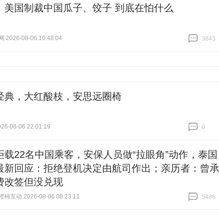
：美国制裁中国瓜子、饺子 到底在怕什么
026-08-06 10:48:04
3843
跟贴
3843
经典，大红酸枝，安思远圈椅
6-08-06 22:01:19
0
跟贴
0
拒载22名中国乘客，安保人员做“拉眼角”动作，泰国
最新回应：拒绝登机决定由航司作出；亲历者：曾
费改签但没兑现
互动 2026-08-06 08:23:11
5486
跟贴
5486