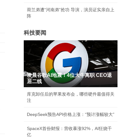
荷兰弟遭“河南弟”抢功 导演，演员证实亲自上
阵
科技要闻
凌晨谷歌AI地震！4位大牛离职 CEO退
居二线
库克卸任后的苹果发布会，哪些硬件最值得关
注
承
DeepSeek预告API价格上涨：“预计涨幅较大”
SpaceX首份财报：营收暴涨92%，AI狂烧千
亿