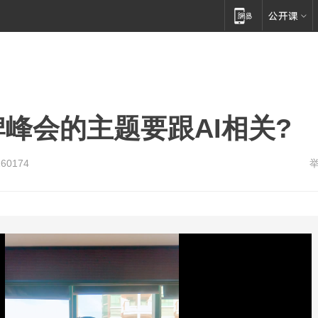
牌峰会的主题要跟AI相关?
260174