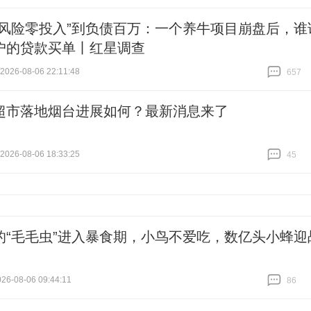
零风险零投入”到负债百万：一个养牛项目崩盘后，谁
户的贷款买单丨红星调查
26-08-06 22:11:48
657
跟贴
657
超市落地烟台进展如何？最新消息来了
26-08-06 18:33:25
45
跟贴
45
的“毛毛虫”进入暴食期，小鸟不爱吃，数亿头小蜂迎
6-08-06 09:44:11
86
跟贴
86