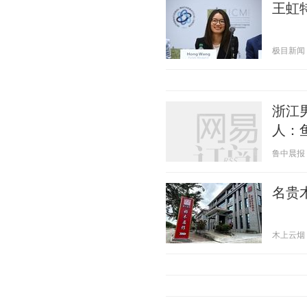
王虹
极目新闻 20
浙江
人：
鲁中晨报 20
名贵
木上云烟 20