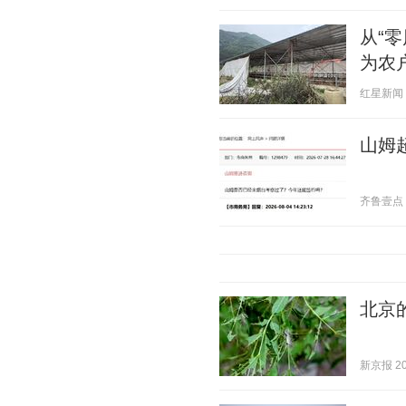
从“
为农
红星新闻 20
山姆
齐鲁壹点 20
北京
新京报 202