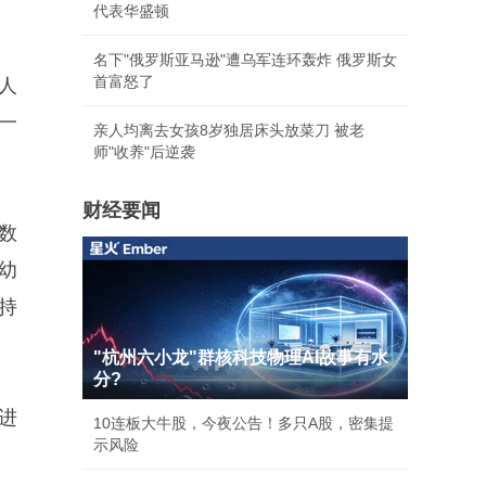
代表华盛顿
名下"俄罗斯亚马逊"遭乌军连环轰炸 俄罗斯女
首富怒了
人
一
亲人均离去女孩8岁独居床头放菜刀 被老
师"收养"后逆袭
财经要闻
数
婴幼
持
"杭州六小龙"群核科技物理AI故事有水
分?
进
10连板大牛股，今夜公告！多只A股，密集提
示风险