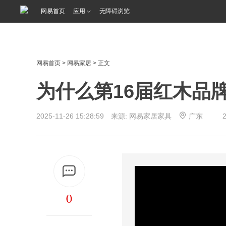
<%@ /0080/e/0080ep_includecss_1301.vm %>
网易首页
应用
无障碍浏览
网易首页
>
网易家居
> 正文
为什么第16届红木品
2025-11-26 15:28:59 来源: 网易家居家具
广东
0