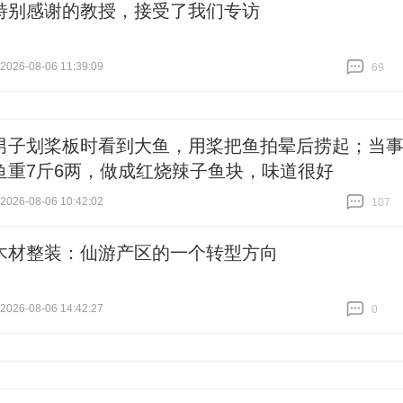
特别感谢的教授，接受了我们专访
26-08-06 11:39:09
69
跟贴
69
男子划桨板时看到大鱼，用桨把鱼拍晕后捞起；当
鱼重7斤6两，做成红烧辣子鱼块，味道很好
26-08-06 10:42:02
107
跟贴
107
木材整装：仙游产区的一个转型方向
26-08-06 14:42:27
0
跟贴
0