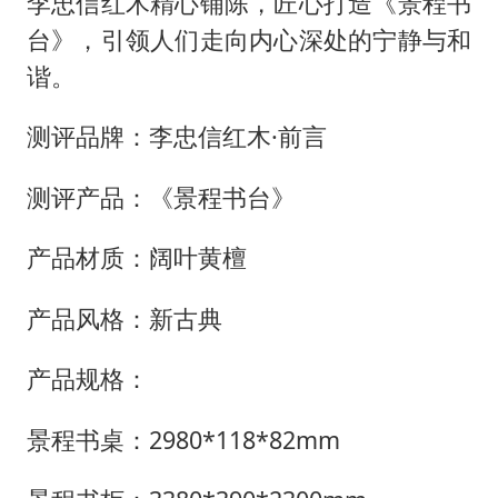
李忠信红木精心铺陈，匠心打造《景程书
80后女柜员逆袭成4200亿银行副行长
台》，引领人们走向内心深处的宁静与和
村民谈“梅姨”：叫的其实是“媒姨”
谐。
感觉全东北都在等7号
东方甄选被判赔偿江小白30万元
测评品牌：李忠信红木·前言
奋进开新局 实干挑大梁
测评产品：《景程书台》
产品材质：阔叶黄檀
产品风格：新古典
产品规格：
景程书桌：2980*118*82mm