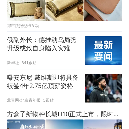
都市快报橙柿互动
俄副外长：德推动乌局势
升级或致自身陷入灾难
新华社
341跟贴
曝安东尼-戴维斯即将具备
续签4年2.75亿顶薪资格
北青网-北京青年报
5跟贴
方盒子新物种长城H10正式上市，限时换新价20.18万元起