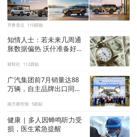
齐鲁壹点
110跟贴
知情人士：若未来几周通
胀数据偏热 沃什准备好加
息
财联社
112跟贴
广汽集团前7月销量达88
万辆，自主品牌出口同比
增130%
南方都市报
5跟贴
健康 | 多人因蝉鸣听力受
损，医生紧急提醒