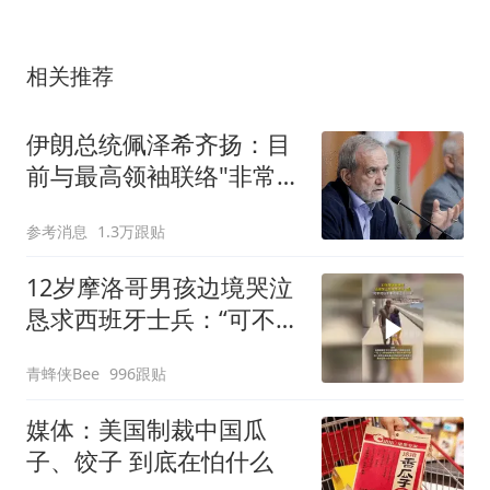
相关推荐
伊朗总统佩泽希齐扬：目
前与最高领袖联络"非常困
难"
参考消息
1.3万跟贴
12岁摩洛哥男孩边境哭泣
恳求西班牙士兵：“可不可
以不要把我遣返回国”
青蜂侠Bee
996跟贴
媒体：美国制裁中国瓜
子、饺子 到底在怕什么