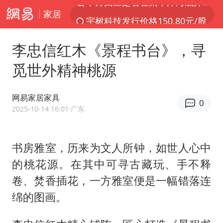
家居
宇树科技发行价格150.80元/股
外交部发言人就广岛核爆81周年等答记者问
李忠信红木《景程书台》，寻
吉林一“温度计大楼”读数爆表
觅世外精神桃源
台风白海豚影响中国已成定局
我国编制完成新版全月地质图
网易家居家具
0
中国五箭齐发反制美国
2025-10-14 16:01
·广东
女子利用漏洞0元薅走3000多件家电
书房雅室，历来为文人所钟，如世人心中
27岁女子成组织卖淫集团主犯被通缉
的桃花源。在其中可寻古藏玩、手不释
泰国一女公务员妆容引争议 本人回应
卷、焚香插花，一方雅室便是一幅错落连
郑国霖回应去景区上班被保安拦下
绵的图画。
首次证实！“胶球”存在