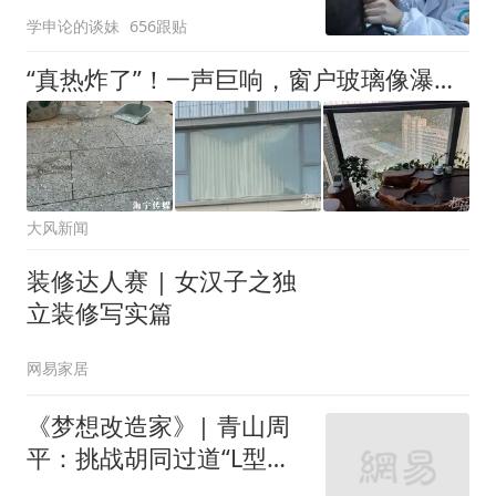
学申论的谈妹
656跟贴
“真热炸了”！一声巨响，窗户玻璃像瀑布一样从17楼坠落……业内人士提醒→
大风新闻
装修达人赛 | 女汉子之独
立装修写实篇
网易家居
《梦想改造家》| 青山周
平：挑战胡同过道“L型的
家”