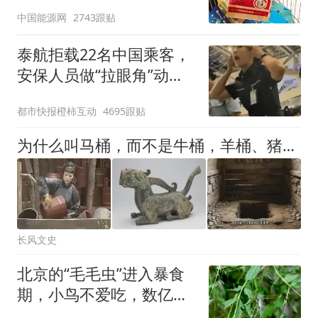
中国能源网
2743跟贴
泰航拒载22名中国乘客，
安保人员做“拉眼角”动
作，泰国机场最新回应：
都市快报橙柿互动
4695跟贴
拒绝登机决定由航司作
出；亲历者：曾承诺免费
为什么叫马桶，而不是牛桶，羊桶、猪桶？
改签但没兑现
长风文史
北京的“毛毛虫”进入暴食
期，小鸟不爱吃，数亿头
小蜂迎战