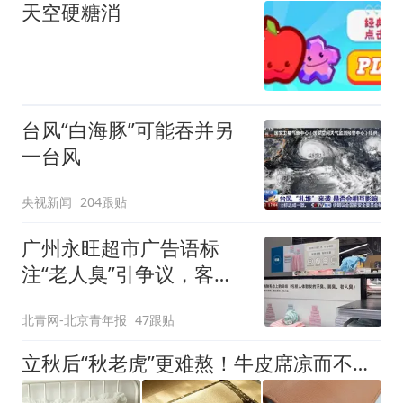
天空硬糖消
台风“白海豚”可能吞并另
一台风
央视新闻
204跟贴
广州永旺超市广告语标
注“老人臭”引争议，客服
回应
北青网-北京青年报
47跟贴
立秋后“秋老虎”更难熬！牛皮席凉而不冰，双面凉席随心切换，老粗布干爽不黏，总有一款让全家睡个安稳觉