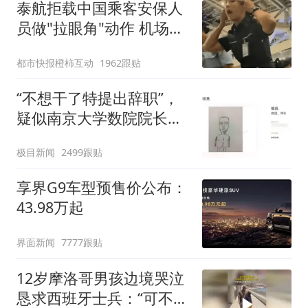
泰航拒载中国乘客安保人
员做"拉眼角"动作 机场再
回应
都市快报橙柿互动
1962跟贴
“不想干了特提出辞职”，
疑似南京大学数院院长辞
职信流传，院方回应：喻
极目新闻
2499跟贴
良教授已卸任院长一职，
不清楚辞职信来源；曾用
享界G9车型预售价公布：
手绘图做头像
43.98万起
界面新闻
7777跟贴
12岁摩洛哥男孩边境哭泣
恳求西班牙士兵：“可不可