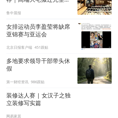
案解析
鲁中晨报
女排运动员李盈莹将缺席
亚锦赛与亚运会
北京日报客户端
451跟贴
多地要求领导干部带头休
假
第一财经资讯
986跟贴
装修达人赛 | 女汉子之独
立装修写实篇
网易家居