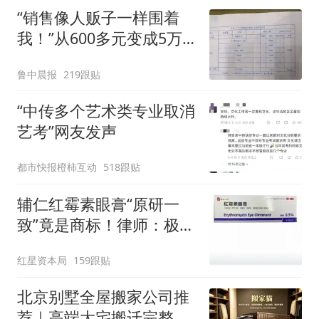
“销售像人贩子一样围着
我！”从600多元变成5万
元，57岁保洁阿姨做医美
鲁中晨报
219跟贴
后眼睛肿到流泪、视物模
糊
“中传多个艺术类专业取消
艺考”网友发声
都市快报橙柿互动
518跟贴
辅仁红霉素眼膏“原研一
致”竟是商标！律师：极易
误导消费者，不妥
红星资本局
159跟贴
北京别墅全屋搬家公司推
荐｜高端大宅搬迁完整方