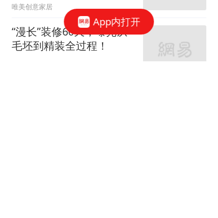
唯美创意家居
App内打开
“漫长”装修60天，曝光从
毛坯到精装全过程！
家庭装修设计
66跟贴
女神的婚房真让人羡慕！
地中海与田园风的亲密接
触
七九八零室内设计
老监理提醒：这9个地方
装修可以节省，你还在乱
花钱吗？
紫云说装修
62跟贴