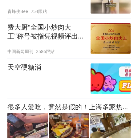
以不要把我遣返回国”
青蜂侠Bee
754跟贴
费大厨"全国小炒肉大
王"称号被指凭视频评出
官方回应
中国新闻周刊
2586跟贴
天空硬糖消
很多人爱吃，竟然是假的！上海多家热门餐饮店被曝光，网友热议