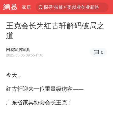
家居
探寻“技能+”促就业创业新路
维持强台风级！白海豚直奔华东沿海
王克会长为红古轩解码破局之
印度暴发金迪普拉病毒
道
41岁女子为鼓励女儿考上985研究生
24小时不关空调 电费反而更低？
网易家居家具
0
美国退回1000亿美元关税
2025-05-05 09:55
·广东
“事业单位招聘不是人情买卖”
今天，
小伙靠AI减肥 45天瘦40斤进了ICU
李亚鹏向地铁吐血女孩捐99999元
红古轩迎来一位重量级访客——
新华社权威快报|我国编制完成新版全月地质图
广东省家具协会会长王克！
80后女柜员逆袭成4200亿银行副行长