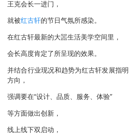
“银行午休1.5小时”留个窗口行不行
王克会长一进门，
如何把百年大党建设得更加坚强有力
就被
红古轩
的节日气氛所感染。
曝张一鸣下死命令：不依赖AI蒸馏技术
余承东口误将24999元电脑报成2499
在红古轩最新的大噐生活美学空间里，
你常吃的兰州拉面要改名了
会长高度肯定了所呈现的效果。
李嫣近照曝光
并结合行业现况和趋势为红古轩发展指明
总书记关心百姓身边这些民生大事
方向，
强调要在“设计、品质、服务、体验”
等方面做出创新，
线上线下双启动，