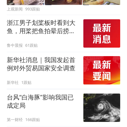
上观新闻
993跟贴
浙江男子划桨板时看到大
鱼，用桨把鱼拍晕后捞
起；当事人：鱼重7斤6
鲁中晨报
61跟贴
两，做成红烧辣子鱼块，
味道很好
新华社消息｜我国发起首
例对外贸易国家安全调查
新华社
1跟贴
台风“白海豚”影响我国已
成定局
第一财经
166跟贴