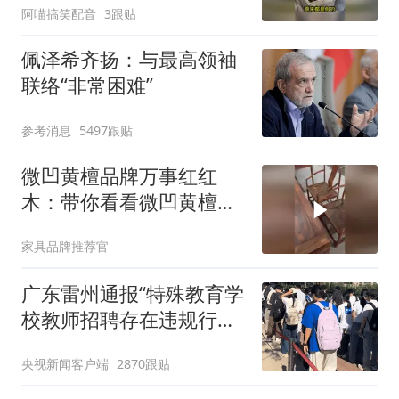
阿喵搞笑配音
3跟贴
佩泽希齐扬：与最高领袖
联络“非常困难”
参考消息
5497跟贴
微凹黄檀品牌万事红红
木：带你看看微凹黄檀原
木有多美
家具品牌推荐官
广东雷州通报“特殊教育学
校教师招聘存在违规行
为”：已启动问责程序 副
央视新闻客户端
2870跟贴
校长被停职