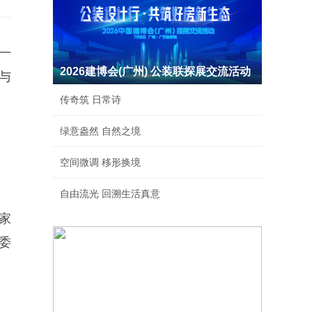
一
2026建博会(广州) 公装联探展交流活动
与
传奇筑 日常诗
绿意盎然 自然之境
空间微调 移形换境
自由流光 回溯生活真意
家
委