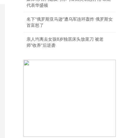
代表华盛顿
名下"俄罗斯亚马逊"遭乌军连环轰炸 俄罗斯女
首富怒了
亲人均离去女孩8岁独居床头放菜刀 被老
师"收养"后逆袭