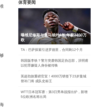
体育要闻
准
曝维尼修斯与皇马续约4年 年薪2400万
欧
TA：巴萨探索引进罗德里，合同剩12个月
够
韩国版李铁？警方突袭韩国足协总部，洪明甫
以犯罪嫌疑人身份被传唤
英超劲旅重磅官宣！4000万镑签下23岁曼城
替补门将 成队史标王
WTT日本冠军赛：第3日男单战报出炉，新增
5位欧洲名将出局
海