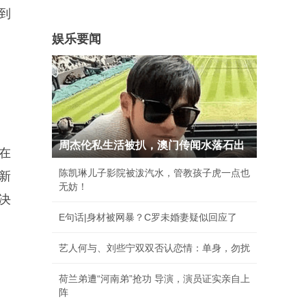
到
娱乐要闻
周杰伦私生活被扒，澳门传闻水落石出
在
陈凯琳儿子影院被泼汽水，管教孩子虎一点也
新
无妨！
决
E句话|身材被网暴？C罗未婚妻疑似回应了
艺人何与、刘些宁双双否认恋情：单身，勿扰
荷兰弟遭“河南弟”抢功 导演，演员证实亲自上
阵