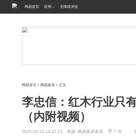
<%@ /0080/e/0080ep_includecss_1301.vm %>
网易首页
应用
无障碍浏览
网易首页
>
网易家居
> 正文
李忠信：红木行业只
（内附视频）
2025-03-21 15:27:21 来源: 网易家居家具
广东