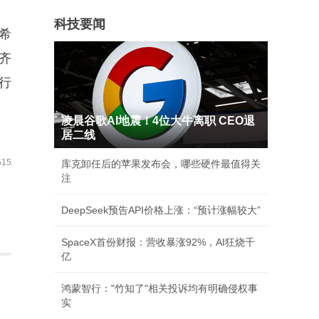
科技要闻
希
齐
行
凌晨谷歌AI地震！4位大牛离职 CEO退
居二线
15
库克卸任后的苹果发布会，哪些硬件最值得关
注
DeepSeek预告API价格上涨：“预计涨幅较大”
SpaceX首份财报：营收暴涨92%，AI狂烧千
亿
鸿蒙智行："竹知了"相关投诉均有明确侵权事
实