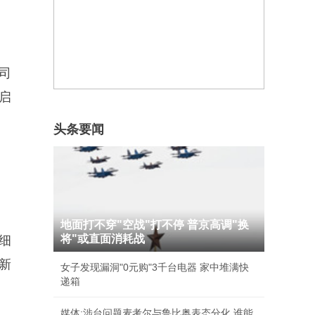
司
启
头条要闻
地面打不穿"空战"打不停 普京高调"换
将"或直面消耗战
细
新
女子发现漏洞"0元购"3千台电器 家中堆满快
递箱
媒体:涉台问题麦考尔与鲁比奥表态分化 谁能