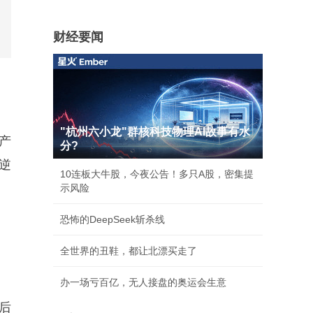
财经要闻
"杭州六小龙"群核科技物理AI故事有水
产
分?
逆
10连板大牛股，今夜公告！多只A股，密集提
示风险
恐怖的DeepSeek斩杀线
全世界的丑鞋，都让北漂买走了
办一场亏百亿，无人接盘的奥运会生意
后