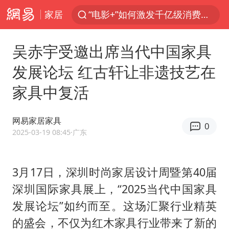
家居
“电影+”如何激发千亿级消费新活力？
预计“白海豚”明晚将在浙江舟山到福建福鼎一带沿海登陆
吴赤宇受邀出席当代中国家具
实时追踪台风白海豚
发展论坛 红古轩让非遗技艺在
用AI造出新病毒意味着什么
家具中复活
美股创4月份以来最大单周涨幅
云南一地过火把节意外灼伤16人
网易家居家具
0
俄黑客称掌握北约直接参与袭俄证据
2025-03-19 08:45
·广东
泰国校园枪击事件已致8死30余伤
王虹邓煜的同学获统计学界诺贝尔奖
3月17日，深圳时尚家居设计周暨第40届
深圳国际家具展上，“2025当代中国家具
“东北超”哈尔滨主场收官战小贴士
发展论坛”如约而至。这场汇聚行业精英
微信新功能：你可以“撤回”你的撤回
的盛会，不仅为红木家具行业带来了新的