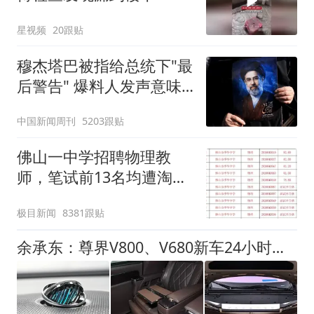
风口未延伸到外墙
星视频
20跟贴
穆杰塔巴被指给总统下"最
后警告" 爆料人发声意味
深长
中国新闻周刊
5203跟贴
佛山一中学招聘物理教
师，笔试前13名均遭淘
汰？教育局：已叫停招
极目新闻
8381跟贴
聘，成立调查组全面核查
余承东：尊界V800、V680新车24小时大定突破3500台