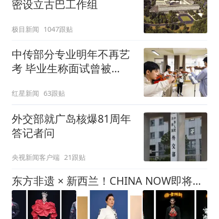
密设立古巴工作组
极目新闻
1047跟贴
中传部分专业明年不再艺
考 毕业生称面试曾被
问“如何策划晚会” 专家：
红星新闻
63跟贴
遏制“艺考捷径化”
外交部就广岛核爆81周年
答记者问
央视新闻客户端
21跟贴
东方非遗 × 新西兰！CHINA NOW即将亮相新西兰时装周，两位重量级设计师同台！一场秀看见中国时尚的两种力量！