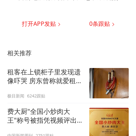
打开APP发贴
0
条跟贴
相关推荐
租客在上锁柜子里发现遗
像吓哭 房东曾称就爱租给
男生
极目新闻
6242跟贴
费大厨"全国小炒肉大
王"称号被指凭视频评出
官方回应
中国新闻周刊
2751跟贴