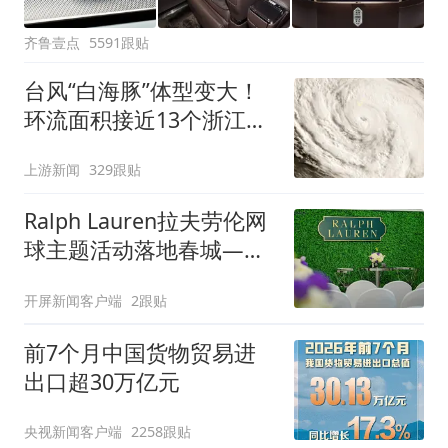
齐鲁壹点
5591跟贴
台风“白海豚”体型变大！
环流面积接近13个浙江那
么大
上游新闻
329跟贴
Ralph Lauren拉夫劳伦网
球主题活动落地春城——
以赢家精神书写卓越之路
开屏新闻客户端
2跟贴
前7个月中国货物贸易进
出口超30万亿元
央视新闻客户端
2258跟贴