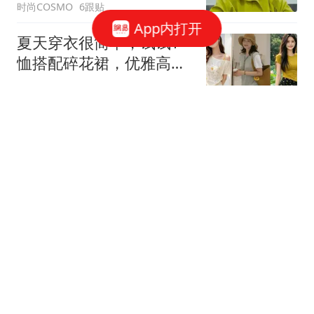
时尚COSMO
6跟贴
App内打开
夏天穿衣很简单，试试T
恤搭配碎花裙，优雅高级
又有气质
静儿时尚达人
3跟贴
上新|| 戴了5年越来越喜
欢，我的夏天没它不行
黎贝卡的异想世界
爱美的女人上班时穿什
么？
Yuki女人故事
12跟贴