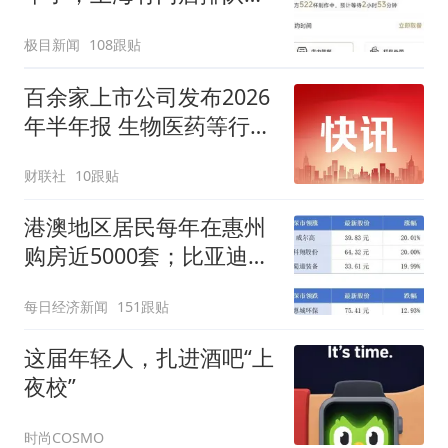
500杯，店员：今天奶茶
极目新闻
108跟贴
店都很忙，要等2个多小
时
百余家上市公司发布2026
年半年报 生物医药等行业
现亮点
财联社
10跟贴
港澳地区居民每年在惠州
购房近5000套；比亚迪销
量跻身全球车企第六丨大
每日经济新闻
151跟贴
湾区财经早参
这届年轻人，扎进酒吧“上
夜校”
时尚COSMO