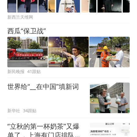
新西兰天维网
西瓜“保卫战”
新民晚报
41跟贴
世界给“__在中国”填新词
新华社
34跟贴
“立秋的第一杯奶茶”又爆
单了，上海有门店排队超