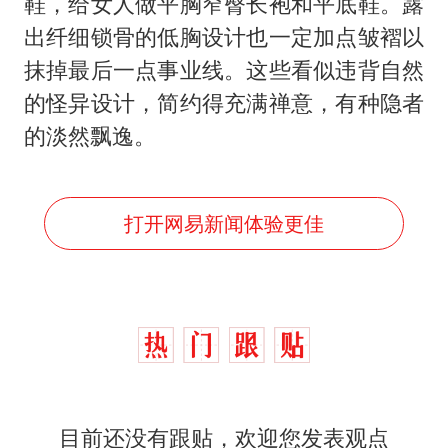
男子杀人后逃进深山21年活得像野人
鞋，给女人做平胸窄臀长袍和平底鞋。露
出纤细锁骨的低胸设计也一定加点皱褶以
立秋的仪式感
抹掉最后一点事业线。这些看似违背自然
公司“上四休三”但要降薪1000元
的怪异设计，简约得充满禅意，有种隐者
A股收盘：三大指数均涨超1%
的淡然飘逸。
朱雨玲晋级WTT横滨冠军赛女单八强
如何把百年大党建设得更加坚强有力？
打开网易新闻体验更佳
目前还没有跟贴，欢迎您发表观点