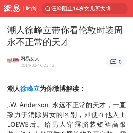
时尚
汪峰阻止14岁女儿买大牌
女子开一天一夜空调后二氧化碳中毒
潮人徐峰立带你看伦敦时装周
王力宏演唱会黄牛带观众藏匿被查获
永不正常的天才
官方通报教师招聘笔试前13名被淘汰
泰国校园枪击案死亡人数升至7人
网易女人
0
陕西省委书记赶赴柞水县杏坪镇
2014-02-16 23:12
女孩摆摊卖菌子时收到北大通知书
潮人
徐峰立
为你微博解读：
改名后的“青海拉面”店
广岛核爆81周年央视播《奥本海默》
J.W. Anderson, 永远不正常的天才，一直
四川宜宾市高县发生4.9级地震
致力于消除男女的区别，即使在他入主
河南某医院2.33亿工程串标案细节披露
LOEWE后。给男人穿露脐装短裙高跟