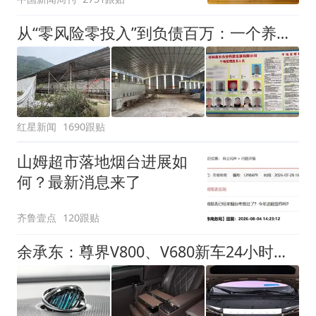
从“零风险零投入”到负债百万：一个养牛项目崩盘后，谁该为农户的贷款买单丨红星调查
红星新闻
1690跟贴
山姆超市落地烟台进展如
何？最新消息来了
齐鲁壹点
120跟贴
余承东：尊界V800、V680新车24小时大定突破3500台