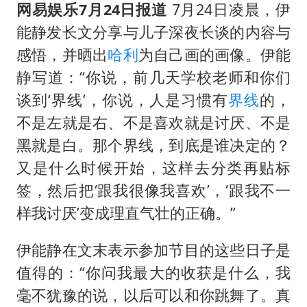
浙江台州《告全体市民书》
网易娱乐7月24日报道
7月24日凌晨，伊
香港宏福苑火灾或由烟头引起
能静发长文分享与儿子深夜长谈的内容与
感悟，并晒出
哈利
为自己画的画像。伊能
西贝创始人贾国龙押注鲜羊赛道
静写道：“你说，前几天学校老师和你们
“不怕六爷挂得多 就怕六爷挂一颗”
谈到‘界线’，你说，人是习惯有
界线
的，
多个明星演唱会取消
不是左就是右、不是喜欢就是讨厌、不是
36岁男演员成景区NPC后人气爆棚
黑就是白。那个界线，到底是谁决定的？
人民的健康、体质、幸福一脉相承
又是什么时候开始，这样去分类再贴标
签，然后把‘跟我很像我喜欢’，‘跟我不一
样我讨厌’变成理直气壮的正确。”
伊能静在文末表示参加节目的这些日子是
值得的：“你问我最大的收获是什么，我
毫不犹豫的说，以后可以和你跳舞了。真