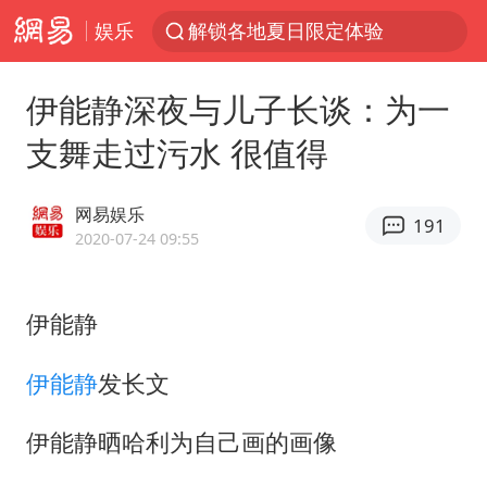
娱乐
解锁各地夏日限定体验
西湖突现狂风暴雨 游客瞬间被浇透
伊能静深夜与儿子长谈：为一
金饰克价一夜涨回1300元
支舞走过污水 很值得
新疆景区自驾服务费改为按车收费
视频丨中国东方电气集团原党组副书记、董事宋致远被查
网易娱乐
191
梁家辉：到内地拍戏不是北上是回归
2020-07-24 09:55
白海豚将正面袭击贯穿浙江
伊能静
酒店回应车内过夜被收150元
几元成本 千万市值蒸发
伊能静
发长文
牛津大学一纸声明甩不了锅
伊能静晒哈利为自己画的画像
儿子陪躺平老爹体验外卖员火了