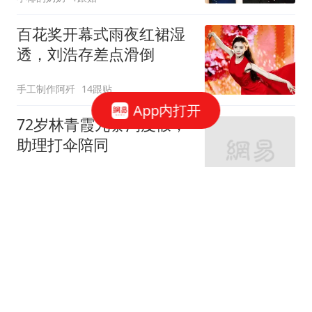
百花奖开幕式雨夜红裙湿
透，刘浩存差点滑倒
手工制作阿歼
14跟贴
App内打开
72岁林青霞九寨沟度假，
助理打伞陪同
情感大头说说
4跟贴
大冰承认恋情后风波愈演
愈烈！
林雁飞
3跟贴
陈伟霆十年后再演张启