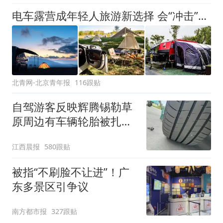
电车露营成年轻人旅游新选择 会“冲击”传统住宿业吗？
北青网-北京青年报
116跟贴
自驾游客反映辉腾锡勒草
原周边有车辆轮胎被扎，
修理店铺换胎价格高达千
江西晨报
580跟贴
元，官方发布情况通报
被指“不刷脸不让进”！广
东多景区引争议
南方都市报
327跟贴