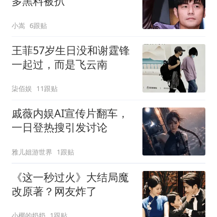
多黑料被扒
小嵩
6跟贴
王菲57岁生日没和谢霆锋
一起过，而是飞云南
柒佰娱
11跟贴
戚薇内娱AI宣传片翻车，
一日登热搜引发讨论
雅儿姐游世界
1跟贴
《这一秒过火》大结局魔
改原著？网友炸了
小椰的奶奶
1跟贴