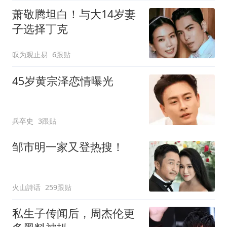
萧敬腾坦白！与大14岁妻
子选择丁克
叹为观止易
6跟贴
45岁黄宗泽恋情曝光
兵卒史
3跟贴
邹市明一家又登热搜！
火山詩话
259跟贴
私生子传闻后，周杰伦更