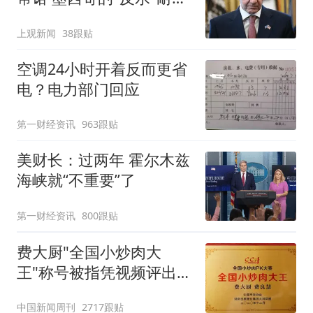
寻味
上观新闻
38跟贴
空调24小时开着反而更省
电？电力部门回应
第一财经资讯
963跟贴
美财长：过两年 霍尔木兹
海峡就“不重要”了
第一财经资讯
800跟贴
费大厨"全国小炒肉大
王"称号被指凭视频评出
官方回应
中国新闻周刊
2717跟贴