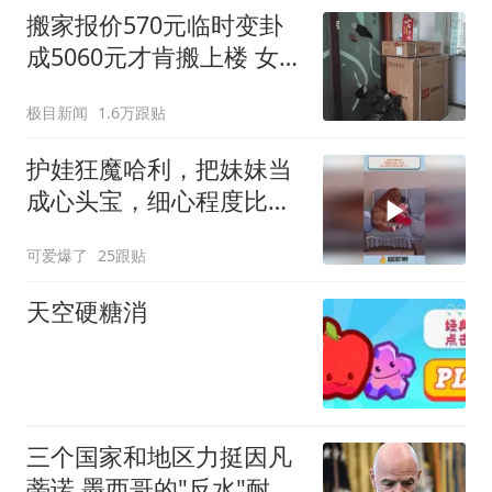
搬家报价570元临时变卦
成5060元才肯搬上楼 女子
傻眼
极目新闻
1.6万跟贴
护娃狂魔哈利，把妹妹当
成心头宝，细心程度比亲
妈还要上心
可爱爆了
25跟贴
天空硬糖消
三个国家和地区力挺因凡
蒂诺 墨西哥的"反水"耐人