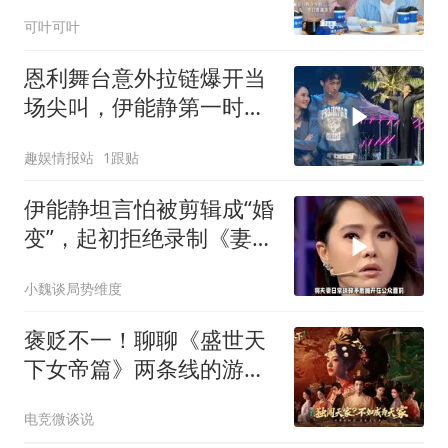
次分开还是不舍
可叶可叶
恩利舞台意外拉链爆开当
场尖叫，伊能静第一时间
发博调侃社死瞬间，网
趣娱情报站
1跟贴
友：这绝对是充话费送的
亲儿子
伊能静坦言怕被剪辑成“婚
变”，起初拒绝录制《妻子
的浪漫旅行》
小魏谈局势维度
褒贬不一！聊聊《盛世天
下女帝篇》两条线的游玩
体验
电竞微谈说