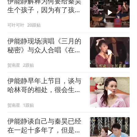
伊能静解释为何要给秦昊
生个孩子，因为有了孩子
太快乐了
可叶可叶
20跟贴
伊能静现场演唱《三月的
秘密》与众人合唱《在世
界放光芒》
贺南星
2跟贴
伊能静早年上节目，谈与
哈林哥的相处，很会生活
很会爱人
贺南星
1跟贴
伊能静谈自己与秦昊已经
在一起十多年了，但是每