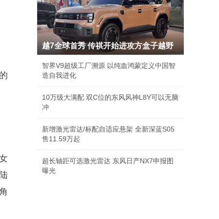
越7全球首秀 传祺开始进攻方盒子越野
智界V9超级工厂溯源 以纯血鸿蒙定义中国智
的
造自我进化
10万级大满配 双C位的东风风神L8Y可以无脑
冲
新增激光雷达/标配自适应悬架 全新深蓝S05
售11.59万起
女
超长轴距可选激光雷达 东风日产NX7申报图
曝光
陆
角