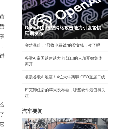
黄
赞
OpenAI新模型网络攻击能力引发警惕
延期发布
演
突然涨价，"只收电费钱"的梁文锋，变了吗
，
进
谷歌AI帝国越建越大 打江山的人却开始集体
离开
凌晨谷歌AI地震！4位大牛离职 CEO退居二线
库克卸任后的苹果发布会，哪些硬件最值得关
注
么
汽车要闻
了
它