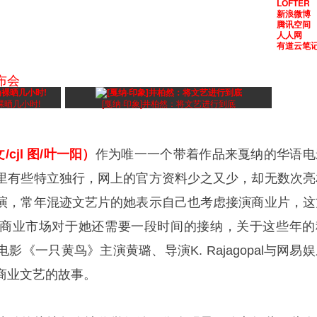
LOFTER
新浪微博
腾讯空间
人人网
有道云笔
布会
裸晒几小时!
[戛纳·印象]井柏然：将文艺进行到底
cjl 图/叶一阳）
作为唯一一个带着作品来戛纳的华语电
里有些特立独行，网上的官方资料少之又少，却无数次亮
演，常年混迹文艺片的她表示自己也考虑接演商业片，这
商业市场对于她还需要一段时间的接纳，关于这些年的
《一只黄鸟》主演黄璐、导演K. Rajagopal与网易
商业文艺的故事。