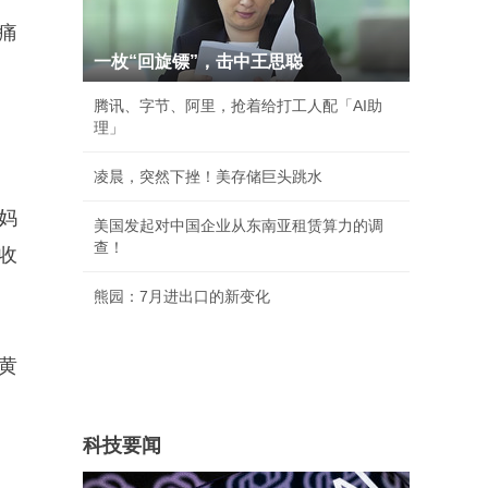
痛
一枚“回旋镖”，击中王思聪
腾讯、字节、阿里，抢着给打工人配「AI助
理」
凌晨，突然下挫！美存储巨头跳水
妈
美国发起对中国企业从东南亚租赁算力的调
查！
收
熊园：7月进出口的新变化
“黄
科技要闻