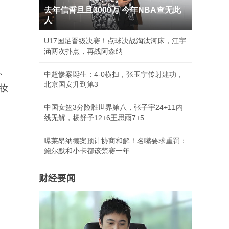
去年信誓旦旦3000万 今年NBA查无此
人
U17国足晋级决赛！点球决战淘汰河床，江宇
涵两次扑点，再战阿森纳
、
中超惨案诞生：4-0横扫，张玉宁传射建功，
北京国安升到第3
妆
中国女篮3分险胜世界第八，张子宇24+11内
线无解，杨舒予12+6王思雨7+5
曝莱昂纳德案预计协商和解！名嘴要求重罚：
鲍尔默和小卡都该禁赛一年
财经要闻