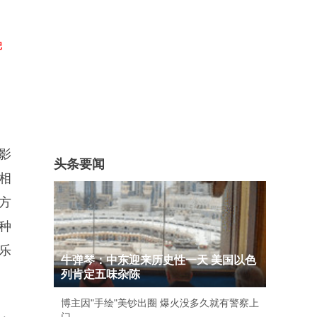
记
影
头条要闻
相
方
种
娱乐
牛弹琴：中东迎来历史性一天 美国以色
列肯定五味杂陈
博主因"手绘"美钞出圈 爆火没多久就有警察上