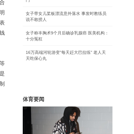
门
合
非明
女子带女儿桨板漂流意外落水 事发时教练员
说不敢捞人
表
钱
女子称丰胸术9个月后确诊乳腺癌 医美机构：
十分冤枉
16万高端河轮游变"每天赶大巴拉练" 老人天
天吃保心丸
等
是
制
体育要闻