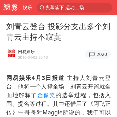
娱乐
汪峰阻止14岁女儿买大牌
中国女篮热身赛7日将战尼日利亚
刘青云登台 投影分支出多个刘
朱雨玲晋级WTT横滨冠军赛女单八强
青云主持不寂寞
美国将对多晶硅衍生品加征15%关税
泰国校园枪击案死亡人数升至7人
网易娱乐
2020
2016-04-03 20:13
陕西省委书记赶赴柞水县杏坪镇
官方通报教师招聘笔试前13名被淘汰
网易娱乐4月3日报道
主持人刘青云登
27岁女子组织卖淫集团被悬赏通缉
台，他将一个人撑全场。刘青云开篇就全
女孩摆摊卖菌子时收到北大通知书
面地解释了
金像奖
的选举过程，包括入
改名后的“青海拉面”店
围、提名等过程。其中还借用了《阿飞正
广岛核爆81周年央视播《奥本海默》
传》中哥哥对Maggie所说的，我们可以