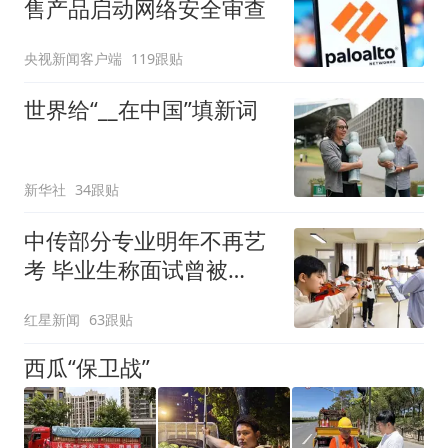
售产品启动网络安全审查
央视新闻客户端
119跟贴
世界给“__在中国”填新词
新华社
34跟贴
中传部分专业明年不再艺
考 毕业生称面试曾被
问“如何策划晚会” 专家：
红星新闻
63跟贴
遏制“艺考捷径化”
西瓜“保卫战”