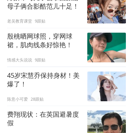
母子俩合影酷范儿十足！
老吴教育课堂
9跟贴
殷桃晒网球照，穿网球
裙，肌肉线条好惊艳！
情感大头说说
9跟贴
45岁宋慧乔保持身材！美
爆了！
陈意小可爱
28跟贴
费翔现状：在英国避暑度
假