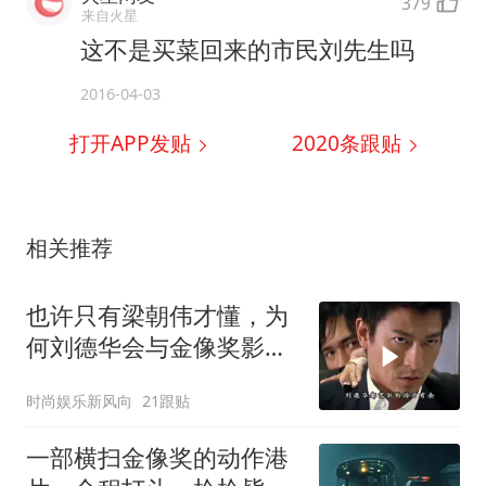
379
来自火星
这不是买菜回来的市民刘先生吗
2016-04-03
打开APP发贴
2020
条跟贴
相关推荐
也许只有梁朝伟才懂，为
何刘德华会与金像奖影帝
失之交臂！
时尚娱乐新风向
21跟贴
一部横扫金像奖的动作港