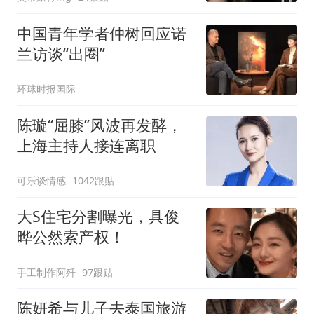
中国青年学者仲树回应诺
兰访谈“出圈”
环球时报国际
陈璇“屈膝”风波再发酵，
上海主持人接连离职
可乐谈情感
1042跟贴
大S住宅分割曝光，具俊
晔公然索产权！
手工制作阿歼
97跟贴
陈妍希与儿子去泰国旅游