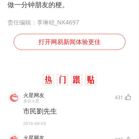
公司“上四休三”但要降薪1000元
做一分钟朋友的梗。
男子杀人后逃进深山21年活得像野人
责任编辑：李琳铠_NK4697
70多岁父亲独自坐车到上海看望女儿
OpenAI为免费用户升级GPT-5.6 Luna
打开网易新闻体验更佳
“中国蔬菜之乡”最高温达41.8℃
如何把百年大党建设得更加坚强有力？
火星网友
431
来自火星
市民劉先生
2016-04-03
火星网友