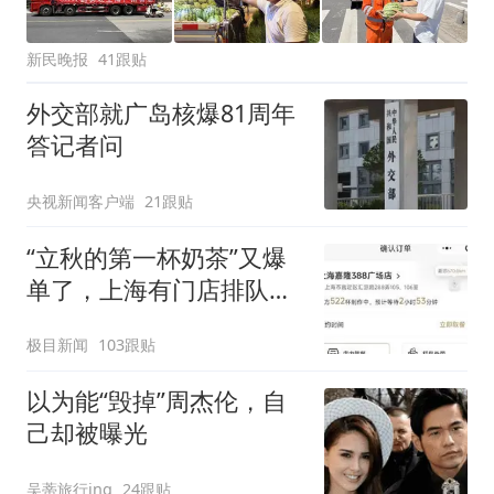
新民晚报
41跟贴
外交部就广岛核爆81周年
答记者问
央视新闻客户端
21跟贴
“立秋的第一杯奶茶”又爆
单了，上海有门店排队超
500杯，店员：今天奶茶
极目新闻
103跟贴
店都很忙，要等2个多小
时
以为能“毁掉”周杰伦，自
己却被曝光
吴蒂旅行ing
24跟贴