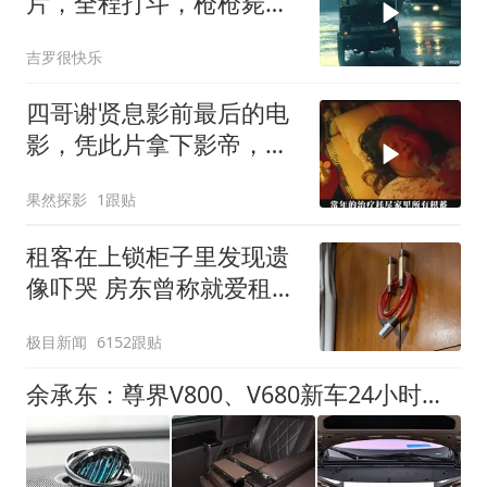
片，全程打斗，枪枪毙
命，连刷3遍，巨爽
吉罗很快乐
四哥谢贤息影前最后的电
影，凭此片拿下影帝，创
金像奖最年长纪录
果然探影
1跟贴
租客在上锁柜子里发现遗
像吓哭 房东曾称就爱租给
男生
极目新闻
6152跟贴
余承东：尊界V800、V680新车24小时大定突破3500台