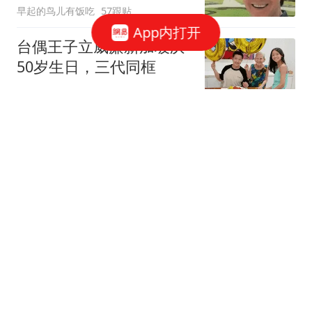
早起的鸟儿有饭吃
57跟贴
App内打开
台偶王子立威廉新加坡庆
50岁生日，三代同框
空樽对月花独瘦
2跟贴
孔孝真新剧搭档遭群嘲，
郑浚远凭啥出圈？
阿废冷眼观察所
4跟贴
演员郑国霖打工被保安拦
下，最新回应！
台州交通广播
94跟贴