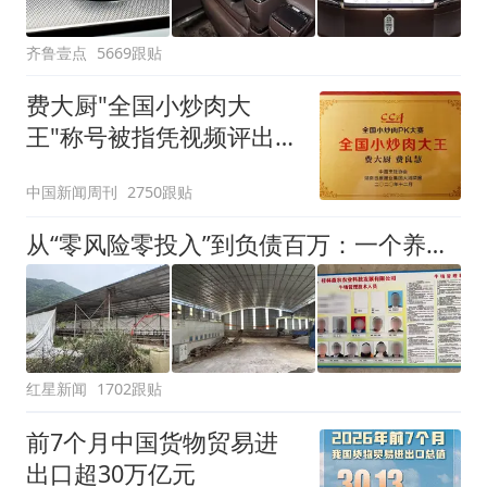
齐鲁壹点
5669跟贴
费大厨"全国小炒肉大
王"称号被指凭视频评出
官方回应
中国新闻周刊
2750跟贴
从“零风险零投入”到负债百万：一个养牛项目崩盘后，谁该为农户的贷款买单丨红星调查
红星新闻
1702跟贴
前7个月中国货物贸易进
出口超30万亿元