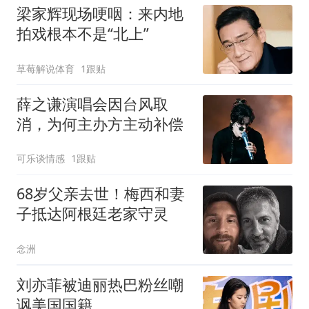
梁家辉现场哽咽：来内地
拍戏根本不是“北上”
草莓解说体育
1跟贴
薛之谦演唱会因台风取
消，为何主办方主动补偿
可乐谈情感
1跟贴
68岁父亲去世！梅西和妻
子抵达阿根廷老家守灵
念洲
刘亦菲被迪丽热巴粉丝嘲
讽美国国籍