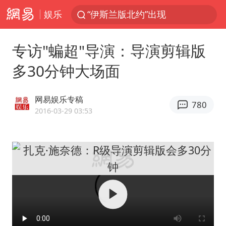
娱乐
“白海豚”最新位置公布
外国游客的“中国游三件套”火了
专访"蝙超"导演：导演剪辑版
上海大部迎大暴雨
多30分钟大场面
以军士兵把枪口对准中国记者
白海豚在海上打了个结
网易娱乐专稿
780
2026年7月份居民消费价格同比上涨0.5%
2016-03-29 03:53
方桃子代言广告视频已下架
浙江海域将现5到8米巨浪到狂浪
辽宁省深化扫黑除恶专项斗争
谢霆锋演唱会隔空祝王菲生日快乐
河南警方公开征集黑恶犯罪线索