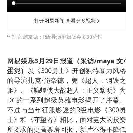
WTT横滨冠军赛女单四强国乒占三席
浙江省发出今年第2号指挥长令
打开网易新闻 查看更多视频
一周大涨超7% 金价为何突然上涨
乐享全民健身 共筑健康中国
扎克·施奈德：R级导演剪辑版会多30分钟
网易娱乐3月29日报道（采访/maya 文/
蛋泥）
以《300勇士》开创独特暴力风格
的导演扎克·施奈德，凭《超人：钢铁之
躯》、《蝙蝠侠大战超人：正义黎明》为
DC的一系列超级英雄电影揭开了序幕。
不过与当年征服影迷的R级电影《300勇
士》和《守望者》相比，面对更大的投资
所要求的更高票房回报，新片不得不降低