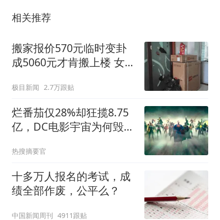
相关推荐
搬家报价570元临时变卦
成5060元才肯搬上楼 女子
傻眼
极目新闻
2.7万跟贴
烂番茄仅28%却狂揽8.75
亿，DC电影宇宙为何毁在
2016年？
热搜摘要官
十多万人报名的考试，成
绩全部作废，公平么？
中国新闻周刊
4911跟贴