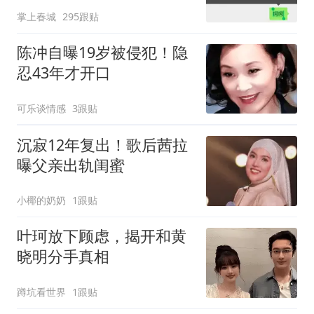
掌上春城
295跟贴
陈冲自曝19岁被侵犯！隐
忍43年才开口
可乐谈情感
3跟贴
沉寂12年复出！歌后茜拉
曝父亲出轨闺蜜
小椰的奶奶
1跟贴
叶珂放下顾虑，揭开和黄
晓明分手真相
蹲坑看世界
1跟贴