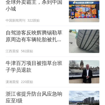
全球外卖霸主，杀到中国
小城
中国新闻周刊
322跟贴
自驾游客反映辉腾锡勒草
原周边有车辆轮胎被扎，
修理店铺换胎价格高达千
江西晨报
582跟贴
元，官方发布情况通报
牛津百万项目被指草台班
子学员退款
潇湘晨报
220跟贴
浙江省提升防台风应急响
应至Ⅰ级