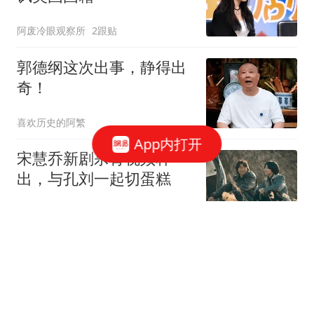
阿废冷眼观察所
2跟贴
郭德纲这次出事，静得出
奇！
喜欢历史的阿繁
App内打开
宋慧乔新剧杀青视频释
出，与孔刘一起切蛋糕
笑猫说说
1跟贴
被嘲“膀大腰圆”：程潇的
身材谁说了算？
喜欢历史的阿繁