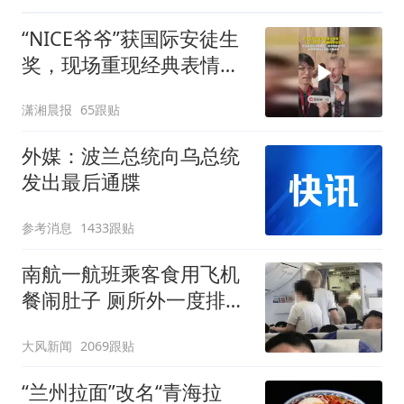
“NICE爷爷”获国际安徒生
奖，现场重现经典表情
包，向中国粉丝问好
潇湘晨报
65跟贴
外媒：波兰总统向乌总统
发出最后通牒
参考消息
1433跟贴
南航一航班乘客食用飞机
餐闹肚子 厕所外一度排长
队
大风新闻
2069跟贴
“兰州拉面”改名“青海拉