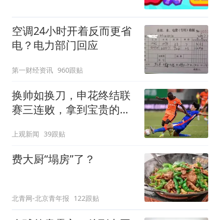
空调24小时开着反而更省
电？电力部门回应
第一财经资讯
960跟贴
换帅如换刀，申花终结联
赛三连败，拿到宝贵的续
命3分
上观新闻
39跟贴
费大厨“塌房”了？
北青网-北京青年报
122跟贴