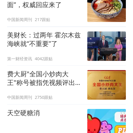
面”，权威回应来了
中国新闻周刊
217跟贴
美财长：过两年 霍尔木兹
海峡就“不重要”了
第一财经资讯
4042跟贴
费大厨"全国小炒肉大
王"称号被指凭视频评出
官方回应
中国新闻周刊
2750跟贴
天空硬糖消