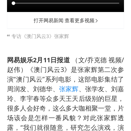
“空调24小时开着更省电”不实
男子杀人后逃进深山21年活得像野人
打开网易新闻 查看更多视频
“不建议大家买深色蛋糕”
公司“上四休三”但要降薪1000元
专访《澳门风云3》张家辉
985博士后被曝在妻子孕期出轨后续
OpenAI为免费用户升级GPT-5.6 Luna
网易娱乐2月11日报道
（文/乔克德 视频/
如何把百年大党建设得更加坚强有力？
赵伟）《澳门风云3》是张家辉第二次参
演“澳门风云”系列电影，这部电影集结了
周润发、刘德华、
张家辉
、张学友、刘嘉
玲、李宇春等众多天王天后级别的巨星，
很多人会好奇，这么多大咖相聚一堂，片
场该会是怎样一番风貌？对此张家辉透
露，“我们就很随意，研究怎么演戏，演