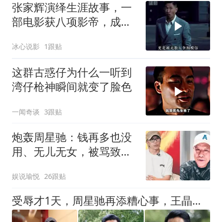
张家辉演绎生涯故事，一
部电影获八项影帝，成功
从来都靠努力
冰心说影
1跟贴
这群古惑仔为什么一听到
湾仔枪神瞬间就变了脸色
一闻奇谈
3跟贴
炮轰周星驰：钱再多也没
用、无儿无女，被骂致歉
挤眉弄眼满脸不屑
娱说瑜悦
26跟贴
受辱才1天，周星驰再添糟心事，王晶曝出内情，与周润发境遇相似