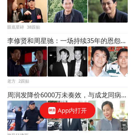
眼底星碎
38跟贴
李修贤和周星驰：一场持续35年的恩怨情仇，怪谁？
老方
2跟贴
周润发降价6000万未奏效，与成龙同病相怜
App内打开