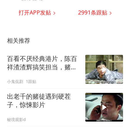
打开APP发贴
2991
条跟贴
相关推荐
百看不厌经典港片，陈百
祥渣渣辉搞笑担当，赌侠
大战赌城精彩
小鬼侃剧
1跟贴
出老千的赌徒遇到硬茬
子，惊悚影片
秘境观影d