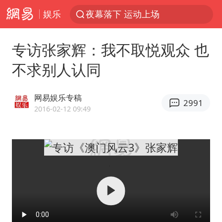
娱乐
夜幕落下 运动上场
泰交通部副部长回应中国游客遭歧视
专访张家辉：我不取悦观众 也
美国将对多晶硅衍生品加征15%关税
不求别人认同
改名后的“青海拉面”店
台军“汉光秀”开场闹剧多
网易娱乐专稿
2991
段绚竞因公牺牲 年仅44岁
2016-02-12 09:49
泰国突发校园枪击案已致2死多伤
1岁宝宝碰坏纸巾盒 宝妈被索赔924元
女子开一天一夜空调后二氧化碳中毒
97岁英国奶奶飞上天再破吉尼斯纪录
谁是宇树科技背后大赢家