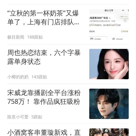
“立秋的第一杯奶茶”又爆
单了，上海有门店排队超
500杯，店员：今天奶茶
极目新闻
188跟贴
店都很忙，要等2个多小
时
周也热恋结束，六个字暴
露单身状态
小椰的奶奶
143跟贴
宋威龙靠播剧全平台涨粉
758万！ 靠作品疯狂吸粉
陈意小可爱
5跟贴
小酒窝客串董璇新戏，直