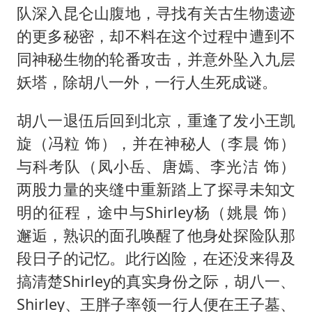
队深入昆仑山腹地，寻找有关古生物遗迹
的更多秘密，却不料在这个过程中遭到不
同神秘生物的轮番攻击，并意外坠入九层
妖塔，除胡八一外，一行人生死成谜。
胡八一退伍后回到北京，重逢了发小王凯
旋（冯粒 饰），并在神秘人（李晨 饰）
与科考队（凤小岳、唐嫣、李光洁 饰）
两股力量的夹缝中重新踏上了探寻未知文
明的征程，途中与Shirley杨（姚晨 饰）
邂逅，熟识的面孔唤醒了他身处探险队那
段日子的记忆。此行凶险，在还没来得及
搞清楚Shirley的真实身份之际，胡八一、
Shirley、王胖子率领一行人便在王子墓、