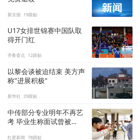
新京报
19跟贴
U17女排世锦赛中国队取
得开门红
齐鲁壹点
12跟贴
以黎会谈被迫结束 美方声
称"进展积极"
新华社
29跟贴
中传部分专业明年不再艺
考 毕业生称面试曾被
问“如何策划晚会” 专家：
红星新闻
78跟贴
遏制“艺考捷径化”