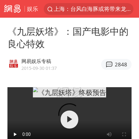
娱乐
上海：台风白海豚或将带来龙卷风
陈垣宇0-3张禹珍 国乒男单全军覆没
《九层妖塔》：国产电影中的
秋天的第一杯奶茶到底有多火
良心特效
中巨芯：上半年归母净利润1405.77万元
四川宜宾高县4.9级地震致1死
网易娱乐专稿
2848
东航：国内客票提前14天免费退改
2015-09-30 01:37
美股存储板块集体大跌
日本试射“战斧”导弹，国防部回应
广东雷州通报特教老师招聘违规事件
百花奖开幕式
胡彦斌韩磊 谁帮谁