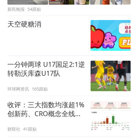
新民晚报
54跟贴
天空硬糖消
一分钟两球 U17国足2:1逆
转勒沃库森U17队
环球网资讯
165跟贴
收评：三大指数均涨超1%
创新药、CRO概念全线走
强
财联社
41跟贴