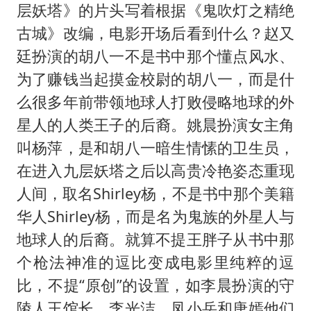
层妖塔》的片头写着根据《鬼吹灯之精绝
古城》改编，电影开场后看到什么？赵又
廷扮演的胡八一不是书中那个懂点风水、
为了赚钱当起摸金校尉的胡八一，而是什
么很多年前带领地球人打败侵略地球的外
星人的人类王子的后裔。姚晨扮演女主角
叫杨萍，是和胡八一暗生情愫的卫生员，
在进入九层妖塔之后以高贵冷艳姿态重现
人间，取名Shirley杨，不是书中那个美籍
华人Shirley杨，而是名为鬼族的外星人与
地球人的后裔。就算不提王胖子从书中那
个枪法神准的逗比变成电影里纯粹的逗
比，不提“原创”的设置，如李晨扮演的守
陵人王馆长，李光洁、凤小岳和唐嫣他们