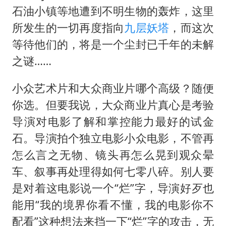
石油小镇等地遭到不明生物的轰炸，这里
所发生的一切再度指向
九层妖塔
，而这次
等待他们的，将是一个尘封已千年的未解
之谜……
小众艺术片和大众商业片哪个高级？随便
你选。但要我说，大众商业片真心是考验
导演对电影了解和掌控能力最好的试金
石。导演拍个独立电影小众电影，不管再
怎么言之无物、镜头再怎么晃到观众晕
车、叙事再处理得如何七零八碎。别人要
是对着这电影说一个“烂”字，导演好歹也
能用“我的境界你看不懂，我的电影你不
配看”这种想法来挡一下“烂”字的攻击，无