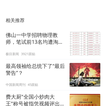
相关推荐
佛山一中学招聘物理教
师，笔试前13名均遭淘
汰？教育局：已叫停招
极目新闻
3921跟贴
聘，成立调查组全面核查
最高领袖给总统下了“最后
警告”？
中国新闻周刊
45跟贴
费大厨"全国小炒肉大
王"称号被指凭视频评出