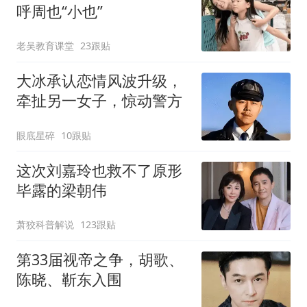
呼周也“小也”
老吴教育课堂
23跟贴
大冰承认恋情风波升级，
牵扯另一女子，惊动警方
眼底星碎
10跟贴
这次刘嘉玲也救不了原形
毕露的梁朝伟
萧狡科普解说
123跟贴
第33届视帝之争，胡歌、
陈晓、靳东入围