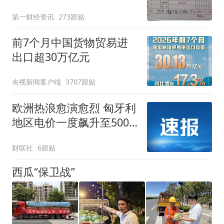
第一财经资讯
273跟贴
前7个月中国货物贸易进
出口超30万亿元
央视新闻客户端
3707跟贴
欧洲热浪愈演愈烈 匈牙利
地区电价一度飙升至500
欧元/兆瓦时
财联社
6跟贴
西瓜“保卫战”