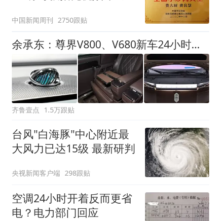
官方回应
中国新闻周刊
2750跟贴
余承东：尊界V800、V680新车24小时大定突破3500台
齐鲁壹点
1.5万跟贴
台风"白海豚"中心附近最
大风力已达15级 最新研判
央视新闻客户端
298跟贴
空调24小时开着反而更省
电？电力部门回应