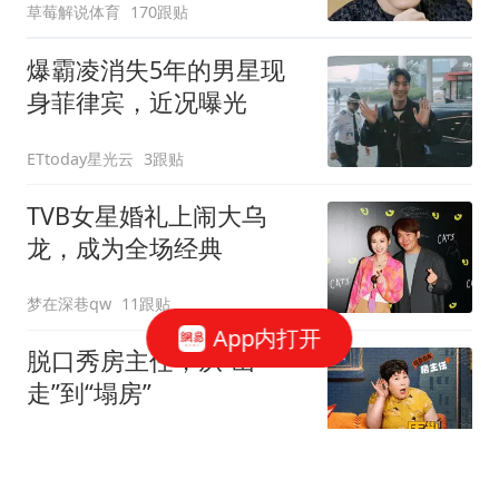
草莓解说体育
170跟贴
爆霸凌消失5年的男星现
身菲律宾，近况曝光
ETtoday星光云
3跟贴
TVB女星婚礼上闹大乌
龙，成为全场经典
梦在深巷qw
11跟贴
App内打开
脱口秀房主任，从“出
走”到“塌房”
围剿白日梦
2跟贴