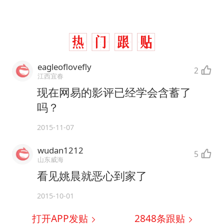
eagleoflovefly
2
江西宜春
现在网易的影评已经学会含蓄了
吗？
2015-11-07
wudan1212
5
山东威海
看见姚晨就恶心到家了
2015-10-01
打开APP发贴
2848
条跟贴