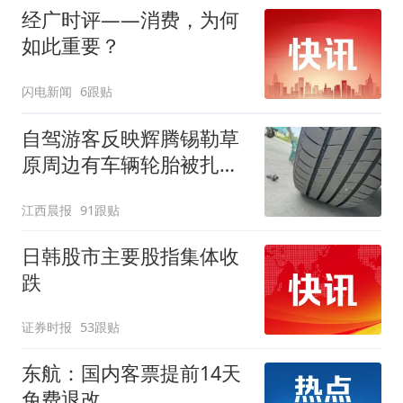
经广时评——消费，为何
如此重要？
闪电新闻
6跟贴
自驾游客反映辉腾锡勒草
原周边有车辆轮胎被扎，
修理店铺换胎价格高达千
江西晨报
91跟贴
元，官方发布情况通报
日韩股市主要股指集体收
跌
证券时报
53跟贴
东航：国内客票提前14天
免费退改