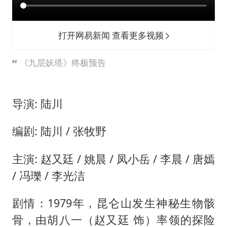
我国外贸延续良好增长态势
国防部：中国军队坚决反制任何闹海挑衅图谋
打开网易新闻 查看更多视频
“新疆阿勒泰八月能滑雪”不实
女儿为争财产堵门阻挠父亲出殡
《九层妖塔》终极预告
U17国足点球大战淘汰河床晋级决赛
夯实基础开新局
导演: 陆川
编剧: 陆川 / 张牧野
主演: 赵又廷 / 姚晨 / 凤小岳 / 李晨 / 唐嫣
/ 冯瓅 / 李光洁
剧情：1979年，昆仑山发生神秘生物骸
骨，由胡八一（赵又廷 饰）率领的探险